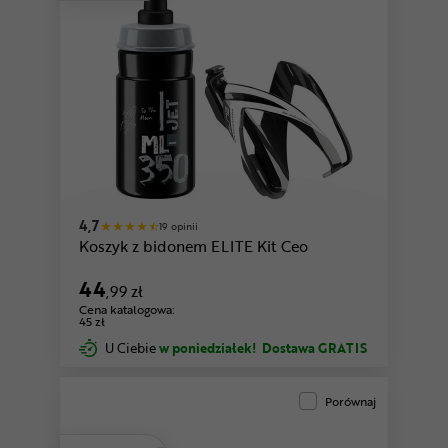
ny
czarny-przezroczysty-niebieski
4,7
19 opinii
Koszyk z bidonem ELITE Kit Ceo
44
,99 zł
Cena katalogowa:
45 zł
U Ciebie
w poniedziałek!
Dostawa GRATIS
Porównaj