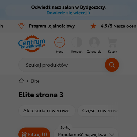
Odwiedź nasz salon w Bydgoszczy.
Ctrl
M
Dowiedz się więcej
Rowery
4h
Program
lojalnościowy
4,9/5
Nasza ocen
Menu główne
E-bike
Filtry
Części
Menu
Kontrast
Zaloguj się
Koszyk
Produkty
Akcesoria
Odzież
Stopka
>
Elite
Elite strona 3
Kaski
Mapa strony
Buty
produkty
produ
Akcesoria rowerowe
Części rowerowe
W
Warsztat
Sortuj
Sortuj od
Filtruj (1)
Popularność największa