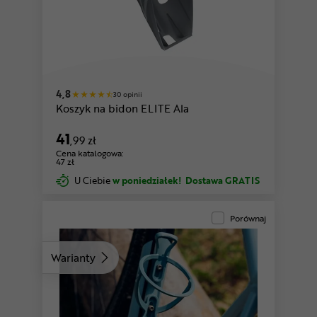
4,8
30 opinii
Koszyk na bidon ELITE Ala
41
,99 zł
Cena katalogowa:
47 zł
U Ciebie
w poniedziałek!
Dostawa GRATIS
Porównaj
Warianty