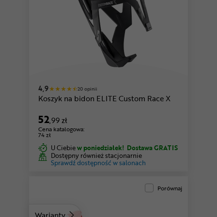
czarny-biały
czarny-granatowy
4,9
20 opinii
Koszyk na bidon ELITE Custom Race X
52
,99 zł
Cena katalogowa:
74 zł
U Ciebie
w poniedziałek!
Dostawa GRATIS
Dostępny również stacjonarnie
Sprawdź dostępność w salonach
Porównaj
Warianty