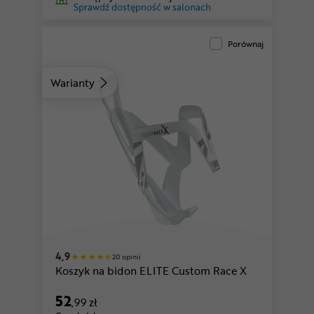
Sprawdź dostępność w salonach
Porównaj
Warianty
czarny-biały
czarny-granatowy
4,9
20 opinii
Koszyk na bidon ELITE Custom Race X
52
,99 zł