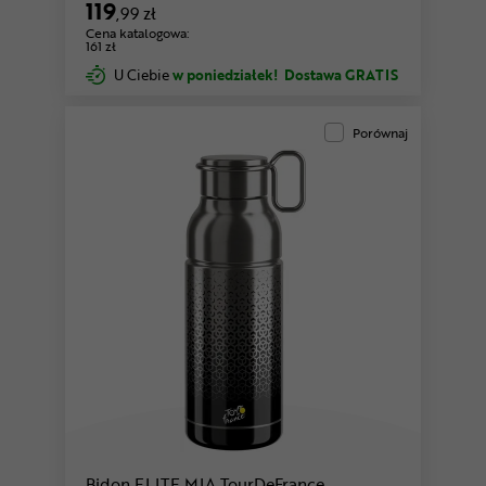
119
,99 zł
Cena katalogowa:
161 zł
U Ciebie
w poniedziałek!
Dostawa GRATIS
Porównaj
Bidon ELITE MIA TourDeFrance