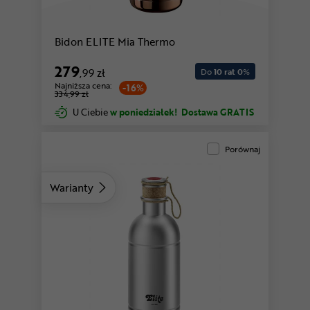
Bidon ELITE Mia Thermo
279
,99 zł
Do
10 rat 0
%
Najniższa cena:
-16%
334,99 zł
U Ciebie
w poniedziałek!
Dostawa GRATIS
Porównaj
Warianty