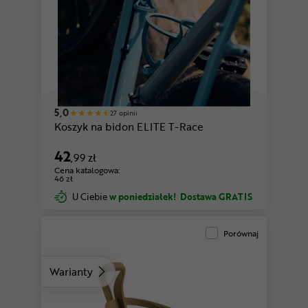
zielony
5,0
27 opinii
Koszyk na bidon ELITE T-Race
42
,99 zł
Cena katalogowa:
46 zł
U Ciebie
w poniedziałek!
Dostawa GRATIS
Porównaj
Warianty