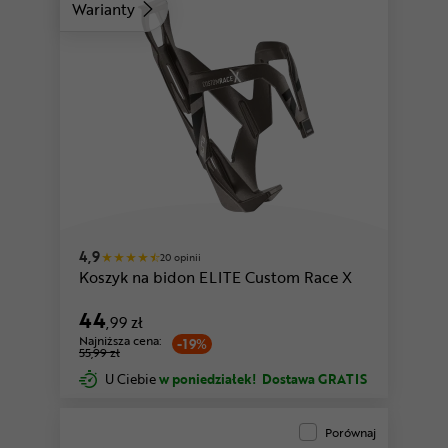
Warianty
czarny-biały
czarny-granatowy
4,9
20 opinii
Koszyk na bidon ELITE Custom Race X
44
,99 zł
Najniższa cena:
-19%
55,99 zł
U Ciebie
w poniedziałek!
Dostawa GRATIS
Porównaj