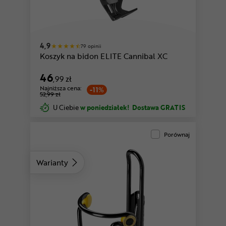
4,9
79 opinii
Koszyk na bidon ELITE Cannibal XC
46
,99 zł
Najniższa cena:
-11%
52,99 zł
U Ciebie
w poniedziałek!
Dostawa GRATIS
Porównaj
Warianty