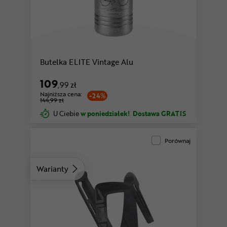
Butelka ELITE Vintage Alu
109
,99 zł
Najniższa cena:
-24%
144,99 zł
U Ciebie
w poniedziałek!
Dostawa GRATIS
Porównaj
Warianty