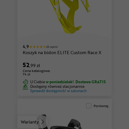
czarny-biały
czarny-granatowy
4,9
20 opinii
Koszyk na bidon ELITE Custom Race X
52
,99 zł
Cena katalogowa:
74 zł
U Ciebie
w poniedziałek!
Dostawa GRATIS
Dostępny również stacjonarnie
Sprawdź dostępność w salonach
Porównaj
Warianty