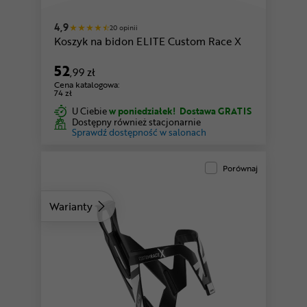
czarny-biały
czarny-granatowy
4,9
20 opinii
Koszyk na bidon ELITE Custom Race X
52
,99 zł
Cena katalogowa:
74 zł
U Ciebie
w poniedziałek!
Dostawa GRATIS
Dostępny również stacjonarnie
Sprawdź dostępność w salonach
Porównaj
Warianty