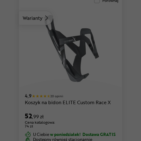
Porównaj
Warianty
czarny-biały
czarny-granatowy
4,9
20 opinii
Koszyk na bidon ELITE Custom Race X
52
,99 zł
Cena katalogowa:
74 zł
U Ciebie
w poniedziałek!
Dostawa GRATIS
Dostępny również stacjonarnie