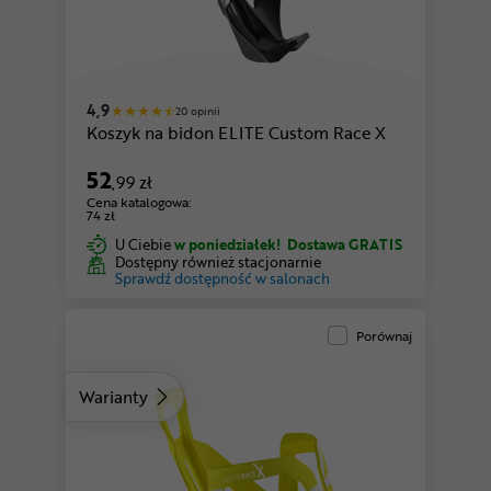
czarny-biały
czarny-granatowy
4,9
20 opinii
Koszyk na bidon ELITE Custom Race X
52
,99 zł
Cena katalogowa:
74 zł
U Ciebie
w poniedziałek!
Dostawa GRATIS
Dostępny również stacjonarnie
Sprawdź dostępność w salonach
Porównaj
Warianty