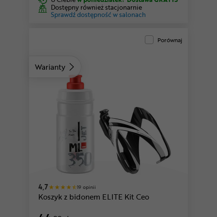
Dostępny również stacjonarnie
Sprawdź dostępność w salonach
Porównaj
Warianty
ny
czarny-przezroczysty-niebieski
4,7
19 opinii
Koszyk z bidonem ELITE Kit Ceo