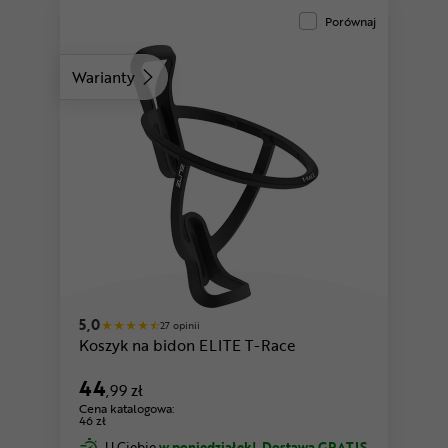
Porównaj
Warianty
zielony
5,0
27 opinii
Koszyk na bidon ELITE T-Race
44
,99 zł
Cena katalogowa:
46 zł
U Ciebie
w poniedziałek!
Dostawa GRATIS