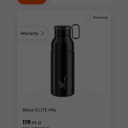
Odżywki
Nowości
Porównaj
Superoferta
Warianty
zielony
Bidon ELITE Mia
119
,99 zł
Cena katalogowa: