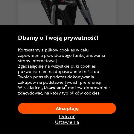
Dbamy o Twoją prywatność!
Korzystamy z plików cookies w celu
zapewnienia prawidłowego funkcjonowania
strony internetowej.
Zgadzając się na wszystkie pliki cookies
4,9
132 opinie
pozwolisz nam na dopasowanie treści do
Koszyk na bidon ELITE Custom Race
Twoich potrzeb podczas dokonywania
Plus
zakupów na podstawie Twoich preferencji.
53
,99 zł
W zakładce
„Ustawienia”
możesz dobrowolnie
Najniższa cena:
zdecydować, na który typ plików cookies
-10%
59,99 zł
chciałbyś zezwolić.
U Ciebie
w poniedziałek!
Dostawa GRATIS
Klikając
„Akceptuję”
, wyrażasz zgodę na
Akceptuję
stosowanie ciasteczek zgodnie z ustawieniami
Twojej przeglądarki.
Odrzuć
Porównaj
W dowolnym momencie, możesz dokonać
Ustawienia
zmiany swojego wyboru klikając opcję
„Ustawienia”
w Polityce Cookies.