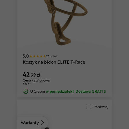
zielony
5,0
27 opinii
Koszyk na bidon ELITE T-Race
42
,99 zł
Cena katalogowa:
46 zł
U Ciebie
w poniedziałek!
Dostawa GRATIS
Porównaj
Warianty