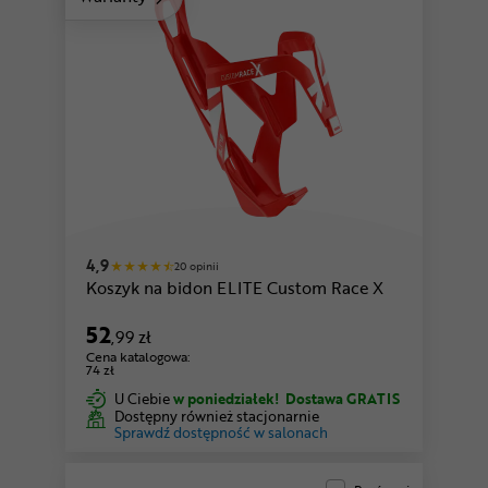
czarny-biały
czarny-granatowy
4,9
20 opinii
Koszyk na bidon ELITE Custom Race X
52
,99 zł
Cena katalogowa:
74 zł
U Ciebie
w poniedziałek!
Dostawa GRATIS
Dostępny również stacjonarnie
Sprawdź dostępność w salonach