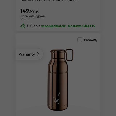
149
,99 zł
Cena katalogowa:
161 zł
U Ciebie
w poniedziałek!
Dostawa GRATIS
Porównaj
Warianty
zielony