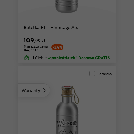
Butelka ELITE Vintage Alu
109
,99 zł
Najniższa cena:
-24%
144,99 zł
U Ciebie
w poniedziałek!
Dostawa GRATIS
Porównaj
Warianty