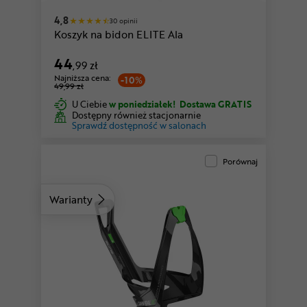
4,8
30 opinii
Koszyk na bidon ELITE Ala
44
,99 zł
Najniższa cena:
-10%
49,99 zł
U Ciebie
w poniedziałek!
Dostawa GRATIS
Dostępny również stacjonarnie
Sprawdź dostępność w salonach
Porównaj
Warianty