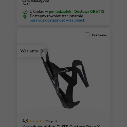
Cena katalogowa:
74 zł
U Ciebie
w poniedziałek!
Dostawa GRATIS
Dostępny również stacjonarnie
Sprawdź dostępność w salonach
Porównaj
Warianty
czarny-biały
czarny-granatowy
4,9
20 opinii
Koszyk na bidon ELITE Custom Race X