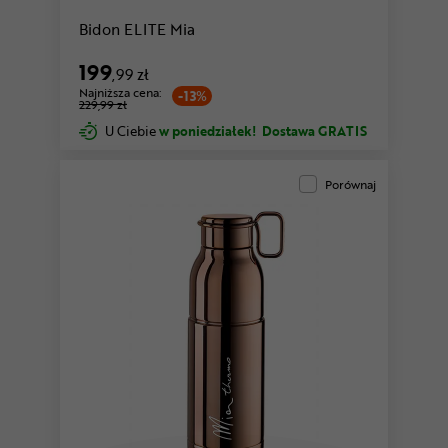
Bidon ELITE Mia
199
,99 zł
Najniższa cena:
-13%
229,99 zł
U Ciebie
w poniedziałek!
Dostawa GRATIS
Porównaj