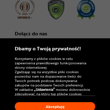
Dołącz do nas
Dbamy o Twoją prywatność!
Korzystamy z plików cookies w celu
zapewnienia prawidłowego funkcjonowania
strony internetowej.
Zgadzając się na wszystkie pliki cookies
Copyright © 2005 - 2026
pozwolisz nam na dopasowanie treści do
Twoich potrzeb podczas dokonywania
Polityka prywatności i zasady korzystania z
zakupów na podstawie Twoich preferencji.
serwisu
W zakładce
„Ustawienia”
możesz dobrowolnie
zdecydować, na który typ plików cookies
Informacja o plikach cookies
chciałbyś zezwolić.
Klikając
„Akceptuję”
, wyrażasz zgodę na
Mapa witryny
Akceptuję
stosowanie ciasteczek zgodnie z ustawieniami