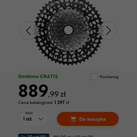
Odżywki
Nowości
Superoferta
Dostawa GRATIS
Porównaj
889
,99 zł
Cena katalogowa:
1 297
zł
Ilość
Do koszyka
Do
10 rat 0%
89.00 zł x 10 rat 0%