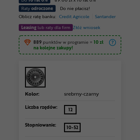
Raty
odroczone
Do nie płacisz!
Oblicz ratę banku:
Credit Agricole
Santander
Leasing
lub raty dla firm
Złóż wniosek
889
punktów w programie
=
10 zł
na kolejne zakupy!
Kolor:
srebrny-czarny
Liczba rzędów:
12
Stopniowanie:
10-52