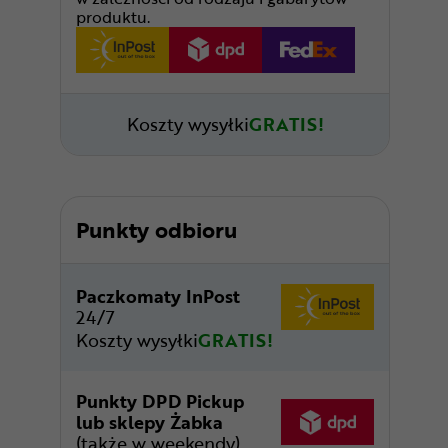
produktu.
Koszty wysyłki
GRATIS!
Punkty odbioru
Paczkomaty InPost
24/7
Koszty wysyłki
GRATIS!
Punkty DPD Pickup
lub sklepy Żabka
(także w weekendy)