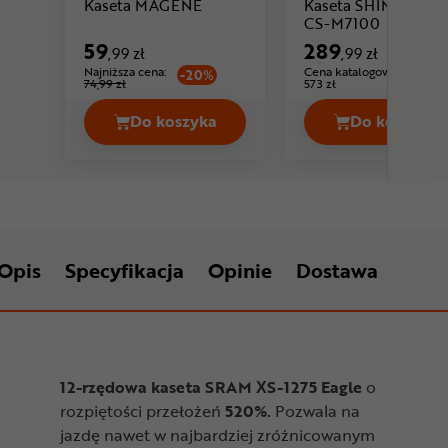
Cena: 59 ,99 zł
Kaseta MAGENE
Kaseta SHIMANO S
Cena: 
CS-M7100
59
289
,99 zł
,99 zł
Najniższa cena:
Cena katalogowa:
-20%
74,99 zł
573 zł
Do koszyka
Do koszyka
Kaseta MAGENE Cena 59,99 zł
Kaseta 
Opis
Specyfikacja
Opinie
Dostawa
12-rzędowa kaseta SRAM XS-1275 Eagle
o
rozpiętości przełożeń
520%.
Pozwala na
jazdę nawet w najbardziej zróżnicowanym