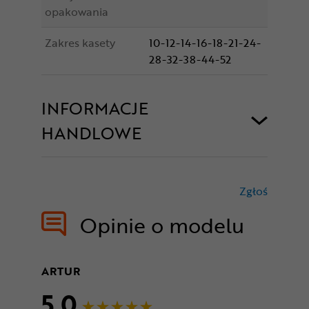
opakowania
Zakres kasety
10-12-14-16-18-21-24-
28-32-38-44-52
INFORMACJE
HANDLOWE
Zgłoś
treści nie
Opinie o modelu
ARTUR
5,0