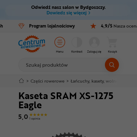
Odwiedź nasz salon w Bydgoszczy.
Ctrl
M
Dowiedz się więcej
Rowery
4h
Program
lojalnościowy
4,9/5
Nasza ocen
Menu główne
E-bike
Informacje o produkcie
Części
Menu
Kontrast
Zaloguj się
Koszyk
Do koszyka
Akcesoria
Odzież
Szczegółowe informacje
>
Części rowerowe
>
Łańcuchy, kasety, wolnobiegi
>
K
Kaseta SRAM XS-1275
Kaski
Stopka
Eagle
Buty
Mapa strony
5,0
1 opinia
Warsztat