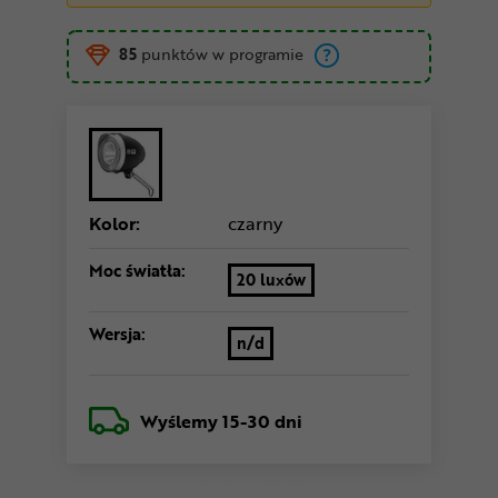
85
punktów w programie
Kolor:
czarny
Moc światła:
20 luxów
Wersja:
n/d
Wyślemy
15-30 dni