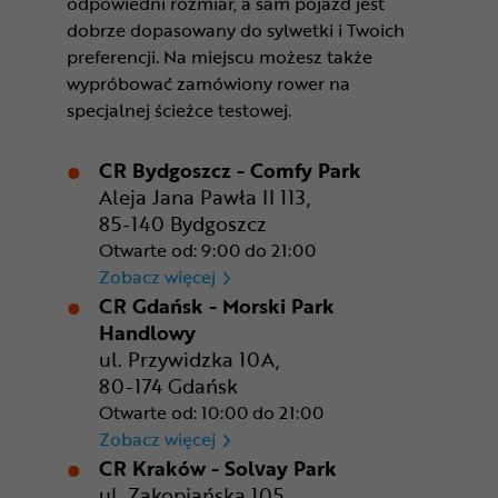
odpowiedni rozmiar, a sam pojazd jest
dobrze dopasowany do sylwetki i Twoich
preferencji. Na miejscu możesz także
wypróbować zamówiony rower na
specjalnej ścieżce testowej.
CR Bydgoszcz - Comfy Park
Aleja Jana Pawła II 113,
85-140 Bydgoszcz
Otwarte od: 9:00 do 21:00
CR Bydgoszcz - Comfy Park
Zobacz więcej
CR Gdańsk - Morski Park
Handlowy
ul. Przywidzka 10A,
80-174 Gdańsk
Otwarte od: 10:00 do 21:00
CR Gdańsk - Morski Park Ha
Zobacz więcej
CR Kraków - Solvay Park
ul. Zakopiańska 105,