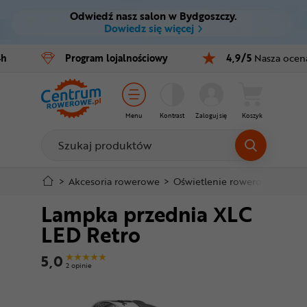
Odwiedź nasz salon w Bydgoszczy.
Ctrl
M
Dowiedz się więcej
Rowery
4h
Program
lojalnościowy
4,9/5
Nasza ocen
Menu główne
E-bike
Informacje o produkcie
Części
Menu
Kontrast
Zaloguj się
Koszyk
Do koszyka
Akcesoria
Odzież
Szczegółowe informacje
>
Akcesoria rowerowe
>
Oświetlenie rowerowe
>
Lam
Lampka przednia XLC
Kaski
Stopka
LED Retro
Buty
Mapa strony
5,0
2 opinie
Warsztat