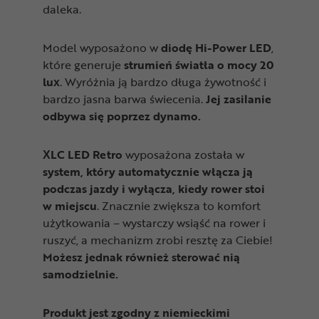
daleka.
Model wyposażono w
diodę Hi-Power LED
,
które generuje
strumień światła o mocy 20
lux
. Wyróżnia ją bardzo długa żywotność i
bardzo jasna barwa świecenia.
Jej zasilanie
odbywa się poprzez dynamo.
XLC LED Retro
wyposażona została w
system, który automatycznie włącza ją
podczas jazdy i wyłącza, kiedy rower stoi
w miejscu
. Znacznie zwiększa to komfort
użytkowania – wystarczy wsiąść na rower i
ruszyć, a mechanizm zrobi resztę za Ciebie!
Możesz jednak również sterować nią
samodzielnie.
Produkt jest zgodny z niemieckimi