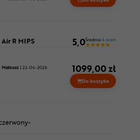
Kask rowerowy BELL
5,0
 Air R MIPS
Średnia
4 ocen
1099,00 zł
Mateusz
|
22-04-2026
Do koszyka
Kask rowerowy Full
-czerwony-