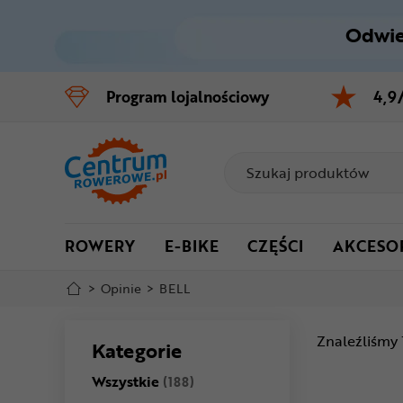
Odwie
Control
M
Program
lojalnościowy
4,9
Menu główne
Stopka
Mapa strony
ROWERY
E-BIKE
CZĘŚCI
AKCESO
>
Opinie
>
BELL
Znaleźliśmy
Kategorie
Wszystkie
(188)