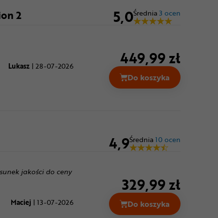
5,0
ion 2
Średnia
3 ocen
449,99 zł
Lukasz
|
28-07-2026
Do koszyka
4,9
Średnia
10 ocen
osunek jakości do ceny
329,99 zł
Maciej
|
13-07-2026
Do koszyka
Kask rowerowy BELL