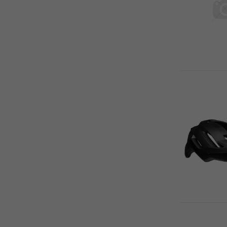
BIEMME (119)
BIKE HAND (2590)
BIKE ON WAX (33)
BIKE RIBBON (3)
BIKE7 (217)
BIKEWORKX (1)
BIKEYOKE (49)
BION (14)
BIORACER (16)
BIRZMAN (4)
BITUL (71)
BKOOL (1)