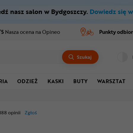
dź nasz salon w Bydgoszczy.
Dowiedz się w
/5
Nasza ocena
na Opineo
Punkty odbio
Szukaj
RIA
ODZIEŻ
KASKI
BUTY
WARSZTAT
188
opinii
Zgłoś
treści niezgodne z Kodeksem Usług Cyfrowyc