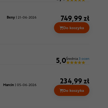
749,99 zł
Beny
|
21-06-2026
Do koszyka
Kask rowerowy Full
5,0
Średnia
3 ocen
234,99 zł
Marcin
|
05-06-2026
Do koszyka
Kask rowerowy BELL