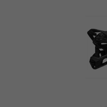
BATAVUS (1)
BBB (105)
BBF BIKE (7)
BEFLY (1)
BELL (188)
BELLELLI (4)
BELLO (3)
BEMOOV (4)
BERRIA (2)
BESV (11)
BETO (531)
BEURER (1)
BH (34)