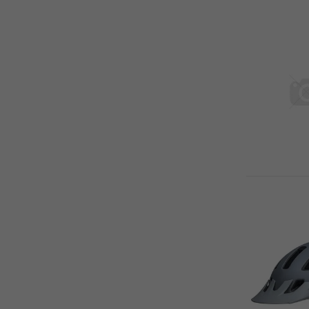
ATRANVELO (116)
AUTHOR (1261)
AVENIR (55)
AVID (155)
AXA (244)
AXON (16)
B&W (25)
BAFANG (8)
BAR FLY (15)
BARBIERI (542)
BASIL (458)
BASSO (6)