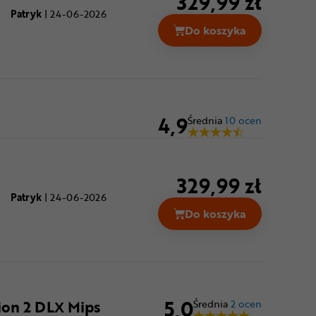
329,99 zł
Patryk
|
24-06-2026
Do koszyka
Kask rowerowy BELL
4,9
Średnia
10 ocen
329,99 zł
Patryk
|
24-06-2026
Do koszyka
Kask rowerowy BELL
5,0
ion 2 DLX Mips
Średnia
2 ocen