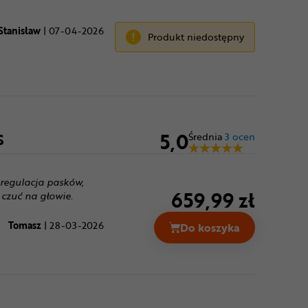
Stanisław
|
07-04-2026
Produkt niedostępny
5,0
S
Średnia
3 ocen
 regulacja pasków,
659,99 zł
 czuć na głowie.
Tomasz
|
28-03-2026
Do koszyka
Kask rowerowy BELL