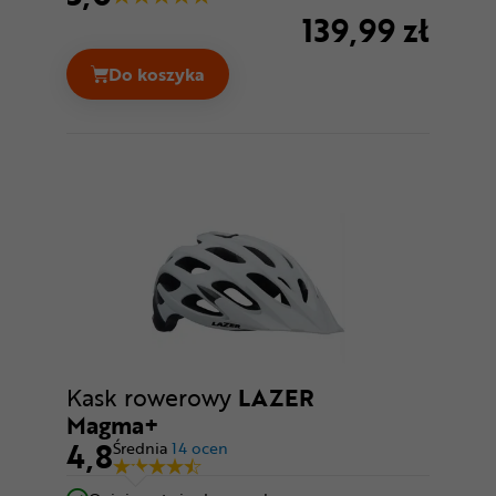
139,99 zł
Do koszyka
Kask rowerowy LAZER Cameleon + Net Ce
Kask rowerowy
LAZER
Magma+
4,8
Średnia
14 ocen