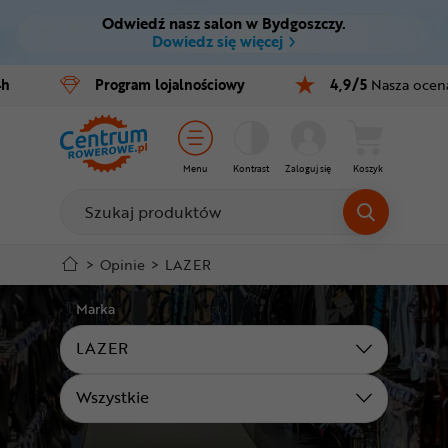
Odwiedź nasz salon w Bydgoszczy.
Ctrl
M
Dowiedz się więcej
Rowery
4h
Program
lojalnościowy
4,9/5
Nasza ocen
Menu główne
E-bike
Stopka
Części
Menu
Kontrast
Zaloguj się
Koszyk
Mapa strony
Akcesoria
Odzież
>
Opinie
>
LAZER
Kaski
Marka
LAZER
Buty
Kategoria
Wszystkie
Warsztat