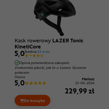
Kask rowerowy
LAZER Tonic
KinetiCore
5,0
Średnia
23 ocen
Opinia potwierdzona zakupem
Znakomita jakość, jak to u Lazera. Szczerze
polecam.
Ocena:
Mariusz
5,0
23-06-2026
229,99 zł
Do koszyka
Kask rowerowy LAZER Tonic KinetiCore C