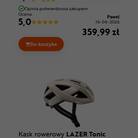
Opinia potwierdzona zakupem
Ocena:
Paweł
5,0
16-06-2026
359,99 zł
Do koszyka
Kask rowerowy LAZER Coyote KinetiCore
Kask rowerowy
LAZER Tonic