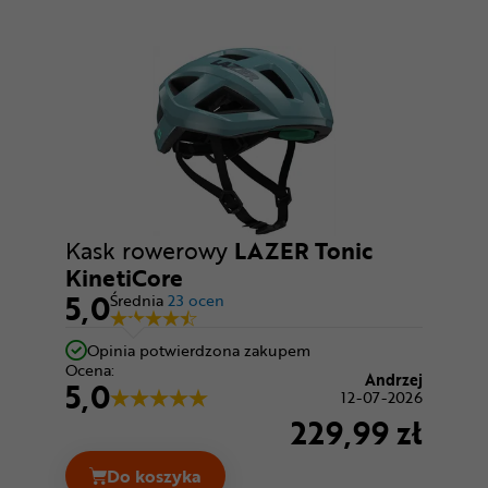
Kask rowerowy
LAZER Tonic
KinetiCore
5,0
Średnia
23 ocen
Opinia potwierdzona zakupem
Ocena:
Andrzej
5,0
12-07-2026
229,99 zł
Do koszyka
Kask rowerowy LAZER Tonic KinetiCore C