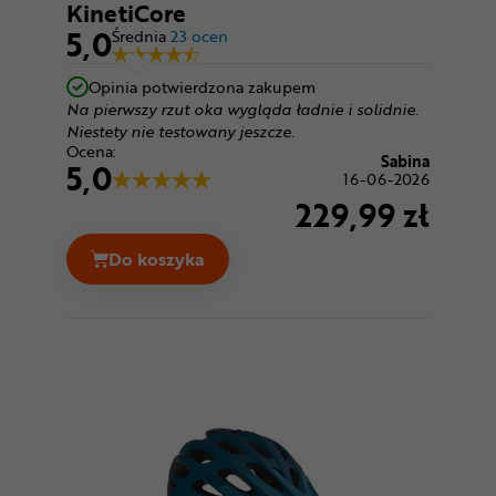
KinetiCore
5,0
Średnia
23 ocen
Opinia potwierdzona zakupem
Na pierwszy rzut oka wygląda ładnie i solidnie.
Niestety nie testowany jeszcze.
Ocena:
Sabina
5,0
16-06-2026
229,99 zł
Do koszyka
Kask rowerowy LAZER Tonic KinetiCore C