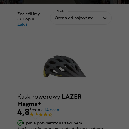
Odżywki
Sortuj
Nowości
Znaleźliśmy
Sortuj od
Ocena od najwyższej
470
opinii
Zgłoś
Superoferta
treści niezgodne z Kodeksem Usług Cyfrowych (DSA)
Kask rowerowy
LAZER
Magma+
4,8
Średnia
14 ocen
Opinia potwierdzona zakupem
Kask już nie najnowszy, ale dobrze wygląda.