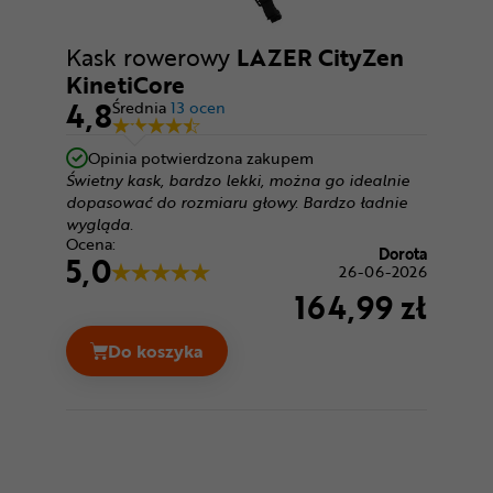
Kask rowerowy
LAZER CityZen
KinetiCore
4,8
Średnia
13 ocen
Opinia potwierdzona zakupem
Świetny kask, bardzo lekki, można go idealnie
dopasować do rozmiaru głowy. Bardzo ładnie
wygląda.
Ocena:
Dorota
5,0
26-06-2026
164,99 zł
Do koszyka
Kask rowerowy LAZER CityZen KinetiCore