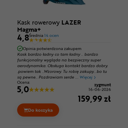
Kask rowerowy
LAZER
Magma+
4,8
Średnia
14 ocen
Opinia potwierdzona zakupem
Kask bardzo ładny co tam ładny .. bardzo
funkcjonalny wygląda na bezpieczny super
aerodynamika. Obsługa kontakt bardzo dobry.
.powiem tak ..Wzorowy. Tu robię zakupy...bo tu
są pewne.. Pozdrawiam serde
Więcej
Ocena:
zygmunt
5,0
16-06-2026
159,99 zł
Do koszyka
Kask rowerowy LAZER Magma+ Cena 159,