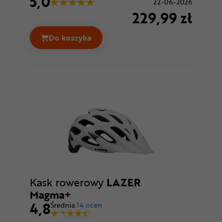
5,0
22-06-2026
229,99 zł
Do koszyka
Kask rowerowy LAZER Tonic KinetiCore C
Kask rowerowy
LAZER
Magma+
4,8
Średnia
14 ocen