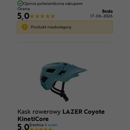
Opinia potwierdzona zakupem
Ocena:
Beata
5,0
17-06-2026
Produkt niedostępny
Kask rowerowy
LAZER Coyote
KinetiCore
5,0
Średnia
6 ocen