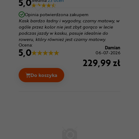
5,0
Średnia
23 ocen
Opinia potwierdzona zakupem
Kask bardzo ładny i wygodny, czarny matowy, w
ogóle przez kolor nie jest zbyt gorąco w lecie
podczas jazdy w kasku, pasuje idealnie do
roweru, który również jest czarny matowy.
Ocena:
Damian
5,0
06-07-2026
229,99 zł
Do koszyka
Kask rowerowy LAZER Tonic KinetiCore C