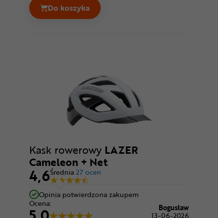
Do koszyka
Kask rowerowy LAZER Tonic KinetiCore C
Kask rowerowy
LAZER
Cameleon + Net
4,6
Średnia
27 ocen
Opinia potwierdzona zakupem
Ocena:
Bogusław
5,0
13-06-2026