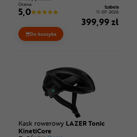
Ocena:
Izabela
5,0
11-07-2026
399,99 zł
Do koszyka
Kask rowerowy Full Face LAZER Phoenix+
Kask rowerowy
LAZER Tonic
KinetiCore