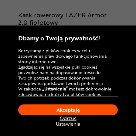
Kask rowerowy LAZER Armor
2.0 fioletowy
Opinia potwierdzona zakupem
Dbamy o Twoją prywatność!
Produkt jest naprawdę dobry. I ja osobiście nie
posiadam uwag i też nie znalazłam żadnych
Korzystamy z plików cookies w celu
uszkodzeń fabrycznych.
zapewnienia prawidłowego funkcjonowania
Ocena:
Estera
5,0
strony internetowej.
29-05-2026
Zgadzając się na wszystkie pliki cookies
pozwolisz nam na dopasowanie treści do
Produkt niedostępny
Twoich potrzeb podczas dokonywania
zakupów na podstawie Twoich preferencji.
W zakładce
„Ustawienia”
możesz dobrowolnie
zdecydować, na który typ plików cookies
chciałbyś zezwolić.
Klikając
„Akceptuję”
, wyrażasz zgodę na
Akceptuję
stosowanie ciasteczek zgodnie z ustawieniami
Twojej przeglądarki.
Odrzuć
W dowolnym momencie, możesz dokonać
Ustawienia
zmiany swojego wyboru klikając opcję
„Ustawienia”
w Polityce Cookies.