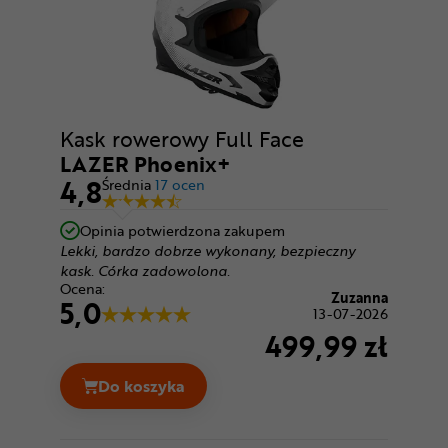
Kask rowerowy Full Face
LAZER Phoenix+
4,8
Średnia
17 ocen
Opinia potwierdzona zakupem
Lekki, bardzo dobrze wykonany, bezpieczny
kask. Córka zadowolona.
Ocena:
Zuzanna
5,0
13-07-2026
499,99 zł
Do koszyka
Kask rowerowy Full Face LAZER Phoenix+