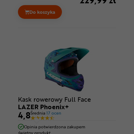
229,99 zł
Do koszyka
Kask rowerowy LAZER Tonic KinetiCore C
Kask rowerowy Full Face
LAZER Phoenix+
4,8
Średnia
17 ocen
Opinia potwierdzona zakupem
świetny produkt