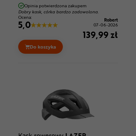
Opinia potwierdzona zakupem
Dobry kask, córka bardzo zadowolona.
Ocena:
Robert
5,0
07-06-2026
139,99 zł
Do koszyka
Kask rowerowy LAZER Cameleon + Net Ce
Kask rowerowy
LAZER