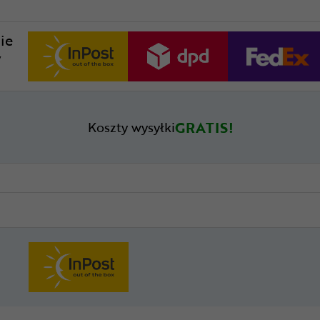
ie
w
GRATIS!
Koszty wysyłki