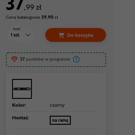
37
,99 zł
Cena katalogowa:
39,90
zł
Ilość
Do koszyka
Adapter ORTLIEB Offset p
37
punktów w programie
Kolor:
czarny
Montaż:
na ramę