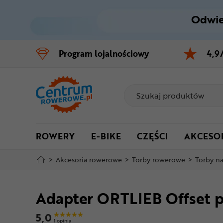
Odwie
Control
M
Program
lojalnościowy
4,9
Menu główne
Informacje o produkcie
Do koszyka
ROWERY
E-BIKE
CZĘŚCI
AKCESO
Szczegółowe informacje
>
Akcesoria rowerowe
>
Torby rowerowe
>
Torby n
Stopka
Adapter ORTLIEB Offset 
Mapa strony
5,0
1 opinia