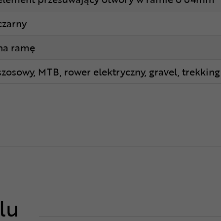
czarny
na ramę
szosowy, MTB, rower elektryczny, gravel, trekking
lu