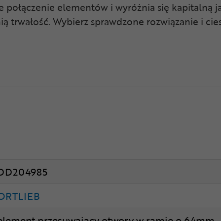
 połączenie elementów i wyróżnia się kapitalną j
nią trwałość. Wybierz sprawdzone rozwiązanie i cie
DD204985
ORTLIEB
element przesuwający otwory w ramie o 64mm