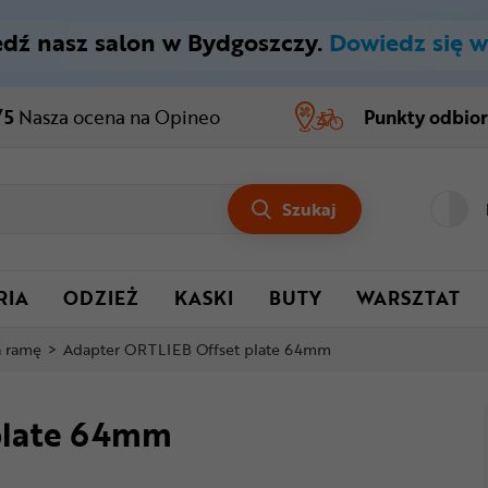
dź nasz salon w Bydgoszczy.
Dowiedz się w
/5
Nasza ocena
na Opineo
Punkty odbio
Szukaj
RIA
ODZIEŻ
KASKI
BUTY
WARSZTAT
a ramę
>
Adapter ORTLIEB Offset plate 64mm
plate 64mm