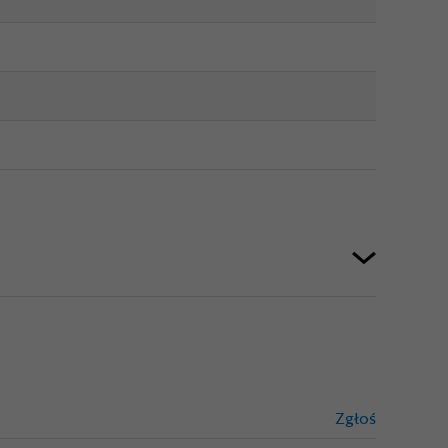
Zgłoś
treści niez