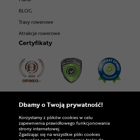
BLOG
Trasy rowerowe
Atrakcje rowerowe
Certyfikaty
Dołącz do nas
Dbamy o Twoją prywatność!
Korzystamy z plików cookies w celu
zapewnienia prawidłowego funkcjonowania
strony internetowej.
Zgadzając się na wszystkie pliki cookies
pozwolisz nam na dopasowanie treści do