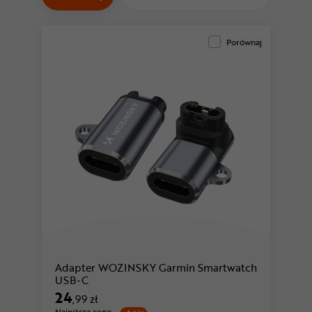
Odżywki
Nowości
Porównaj
Superoferta
Adapter WOZINSKY Garmin Smartwatch
USB-C
24
,99 zł
Najniższa cena: