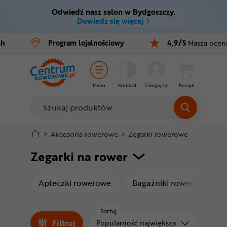
Odwiedź nasz salon w Bydgoszczy.
Ctrl
M
Dowiedz się więcej
Rowery
4h
Program
lojalnościowy
4,9/5
Nasza ocen
Menu główne
E-bike
Filtry
Części
Menu
Kontrast
Zaloguj się
Koszyk
Produkty
Akcesoria
Odzież
Stopka
>
Akcesoria rowerowe
>
Zegarki rowerowe
Zegarki na rower
Kaski
Mapa strony
Buty
produkty
pro
Apteczki rowerowe
Bagażniki rowerowe
Warsztat
Sortuj
Filtruj
Sortuj od
Popularność największa