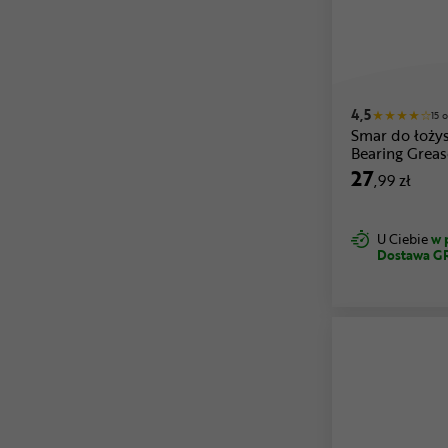
4,5
15 o
Smar do łoży
Bearing Greas
27
,99 zł
U Ciebie
w 
Dostawa G