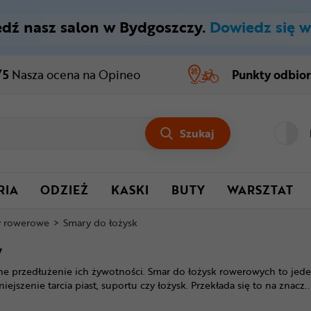
dź nasz salon w Bydgoszczy.
Dowiedz się w
/5
Nasza ocena
na Opineo
Punkty odbio
Szukaj
RIA
ODZIEŻ
KASKI
BUTY
WARSZTAT
y rowerowe
>
Smary do łożysk
w
przedłużenie ich żywotności. Smar do łożysk rowerowych to jeden
jszenie tarcia piast, suportu czy łożysk. Przekłada się to na znacz
.