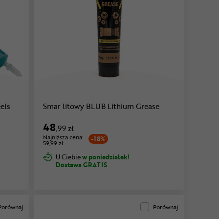
els
Smar litowy BLUB Lithium Grease
48
,99 zł
Najniższa cena:
-18%
59,99 zł
U Ciebie
w poniedziałek!
Dostawa GRATIS
Porównaj
Porównaj