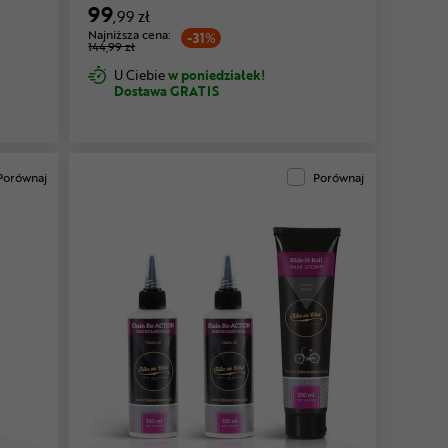
99
,99 zł
Najniższa cena:
-31%
144,99 zł
U Ciebie
w poniedziałek!
Dostawa GRATIS
Porównaj
Porównaj