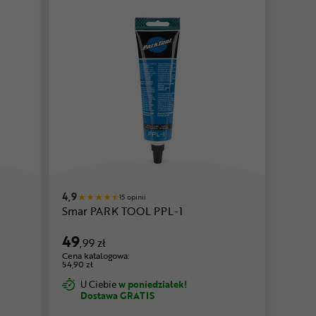
4,9
15 opinii
Smar PARK TOOL PPL-1
49
,99 zł
Cena katalogowa:
54,90 zł
U Ciebie
w poniedziałek!
Dostawa GRATIS