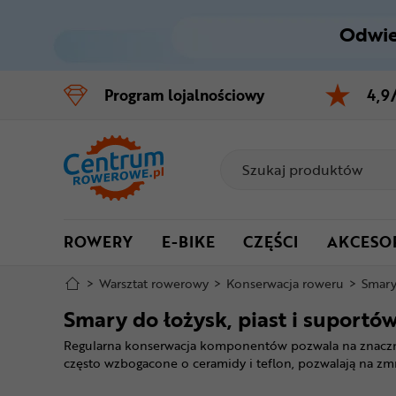
Odwie
Control
M
Program
lojalnościowy
4,9
Menu główne
Filtry
Produkty
ROWERY
E-BIKE
CZĘŚCI
AKCESO
Stopka
>
Warsztat rowerowy
>
Konserwacja roweru
>
Smar
Mapa strony
Smary do łożysk, piast i suportó
Regularna konserwacja komponentów pozwala na znaczne 
często wzbogacone o ceramidy i teflon, pozwalają na zmnie