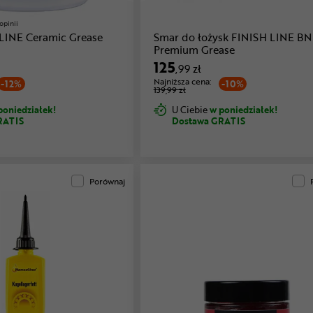
opinii
LINE Ceramic Grease
Smar do łożysk FINISH LINE BN
Premium Grease
125
,99 zł
Najniższa cena:
-12%
-10%
139,99 zł
poniedziałek!
U Ciebie
w poniedziałek!
RATIS
Dostawa GRATIS
Porównaj