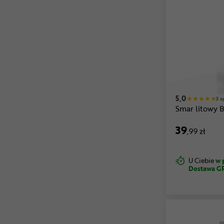
5,0
3 o
Smar litowy
39
,99 zł
U Ciebie
w 
Dostawa G