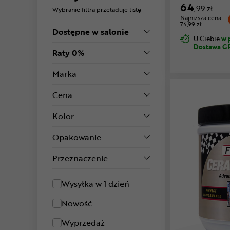
64
,99 zł
Wybranie filtra przeładuje listę
Najniższa cena:
74,99 zł
Dostępne w salonie
U Ciebie
w 
Dostawa G
Raty 0%
Marka
Cena
Kolor
Opakowanie
Przeznaczenie
Wysyłka w 1 dzień
Nowość
Wyprzedaż