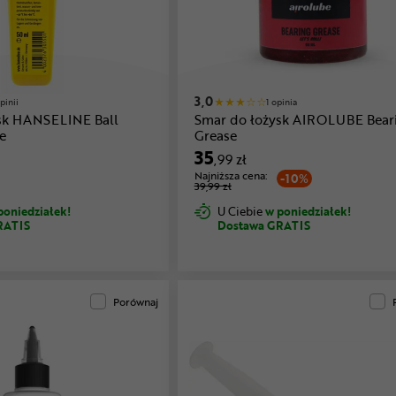
3,0
pinii
1 opinia
sk HANSELINE Ball
Smar do łożysk AIROLUBE Bear
e
Grease
35
,99 zł
Najniższa cena:
-10%
39,99 zł
poniedziałek!
U Ciebie
w poniedziałek!
RATIS
Dostawa GRATIS
Porównaj