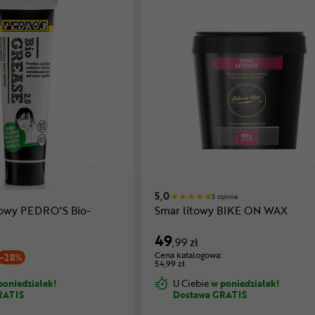
5,0
3 opinie
owy PEDRO'S Bio-
Smar litowy BIKE ON WAX
49
,99 zł
Cena katalogowa:
-28%
54,99 zł
poniedziałek!
U Ciebie
w poniedziałek!
RATIS
Dostawa GRATIS