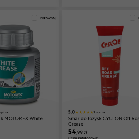
Porównaj
5,0
opinie
3 opinie
ysk MOTOREX White
Smar do łożysk CYCLON Off Ro
Grease
54
,99 zł
Cena katalogowa: