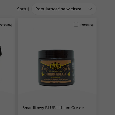
Sortuj od
Sortuj
Popularność największa
Porównaj
Porównaj
Smar litowy BLUB Lithium Grease