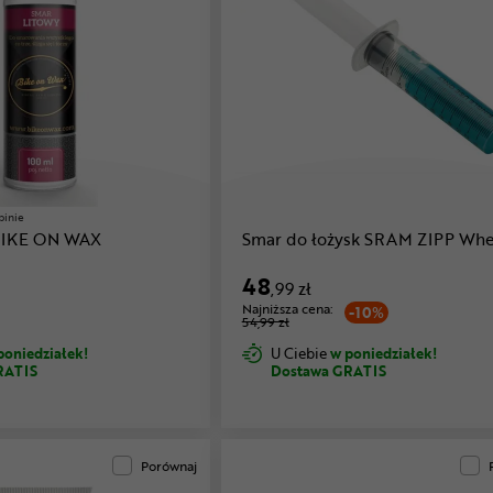
pinie
 BIKE ON WAX
Smar do łożysk SRAM ZIPP Whe
48
,99 zł
Najniższa cena:
-10%
54,99 zł
poniedziałek!
U Ciebie
w poniedziałek!
RATIS
Dostawa GRATIS
Porównaj