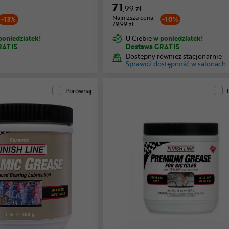
71
,99 zł
Najniższa cena:
-13%
-10%
79,99 zł
poniedziałek!
U Ciebie
w poniedziałek!
RATIS
Dostawa GRATIS
Dostępny również stacjonarnie
Sprawdź dostępność w salonach
Porównaj