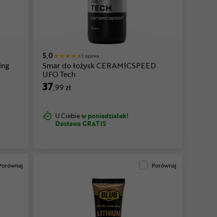
5,0
1 opinia
ing
Smar do łożysk CERAMICSPEED
UFO Tech
37
,99 zł
U Ciebie
w poniedziałek!
Dostawa GRATIS
Porównaj
Porównaj