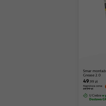
Smar montaż
Grease 2.0
49
,99 zł
Najniższa cena:
69,99 zł
U Ciebie
w 
Dostawa G