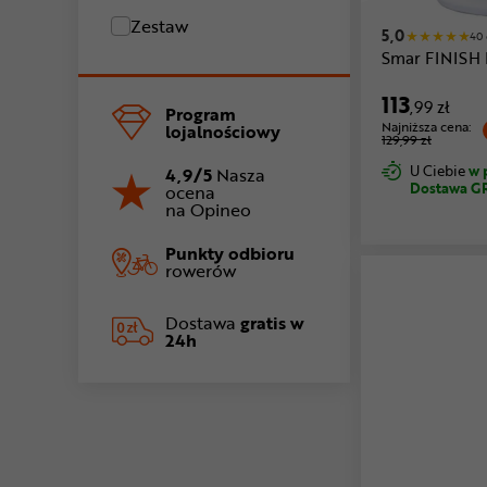
Zestaw
5,0
40 
Smar FINISH 
113
,99 zł
Program
Najniższa cena:
lojalnościowy
129,99 zł
U Ciebie
w 
4,9/5
Nasza
Dostawa G
ocena
na Opineo
Punkty odbioru
rowerów
Dostawa
gratis w
24h