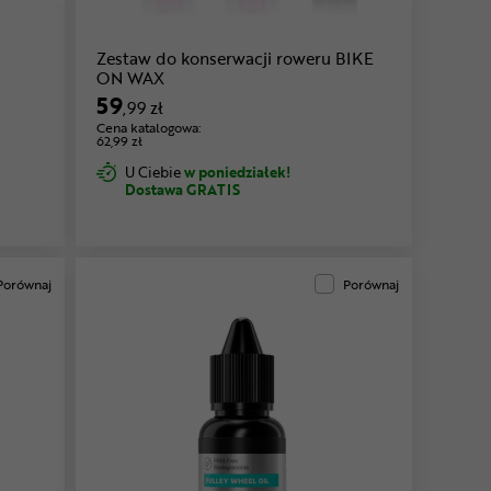
Zestaw do konserwacji roweru BIKE
ON WAX
59
,99 zł
Cena katalogowa:
62,99 zł
U Ciebie
w poniedziałek!
Dostawa GRATIS
Porównaj
Porównaj