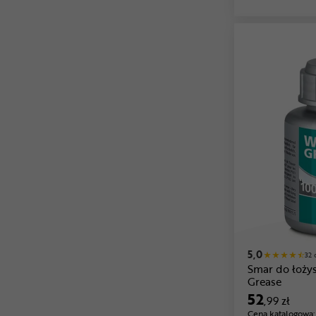
5,0
32 
Smar do łoż
Grease
52
,99 zł
Cena katalogowa: