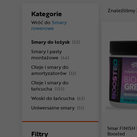
Znaleźliśmy
Kategorie
Wróć do
Smary
rowerowe
produkty
Smary do łożysk
(33)
Smary i pasty
produkty
montażowe
(44)
Oleje i smary do
produkty
amortyzatorów
(32)
Oleje i smary do
produkty
łańcucha
(153)
produkty
Woski do łańcucha
(63)
produkty
Uniwersalne smary
(51)
Smar FINISH 
Filtry
Boosted