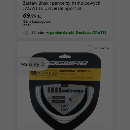
Zestaw linek i pancerzy hamulcowych
JAGWIRE Universal Sport XL
69
,99 zł
Cena katalogowa:
99 zł
U Ciebie
w poniedziałek!
Dostawa GRATIS
Porównaj
Warianty