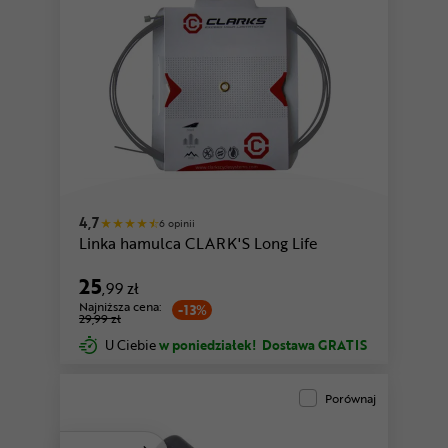
4,7
6 opinii
Linka hamulca CLARK'S Long Life
25
,99 zł
Najniższa cena:
-13%
29,99 zł
U Ciebie
w poniedziałek!
Dostawa GRATIS
Porównaj