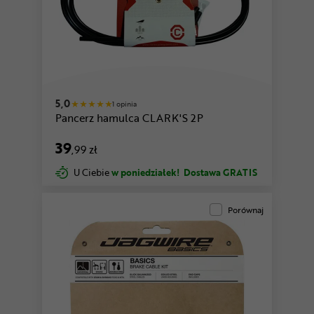
5,0
1 opinia
Pancerz hamulca CLARK'S 2P
39
,99 zł
U Ciebie
w poniedziałek!
Dostawa GRATIS
Porównaj