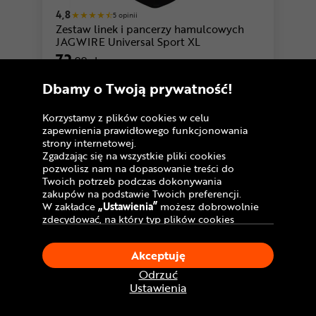
4,8
5 opinii
Zestaw linek i pancerzy hamulcowych
JAGWIRE Universal Sport XL
72
,99 zł
Cena katalogowa:
99 zł
Dbamy o Twoją prywatność!
U Ciebie
w poniedziałek!
Dostawa GRATIS
Korzystamy z plików cookies w celu
zapewnienia prawidłowego funkcjonowania
Porównaj
strony internetowej.
Zgadzając się na wszystkie pliki cookies
pozwolisz nam na dopasowanie treści do
Twoich potrzeb podczas dokonywania
zakupów na podstawie Twoich preferencji.
W zakładce
„Ustawienia”
możesz dobrowolnie
zdecydować, na który typ plików cookies
chciałbyś zezwolić.
Klikając
„Akceptuję”
, wyrażasz zgodę na
Akceptuję
stosowanie ciasteczek zgodnie z ustawieniami
Twojej przeglądarki.
Odrzuć
W dowolnym momencie, możesz dokonać
Ustawienia
zmiany swojego wyboru klikając opcję
„Ustawienia”
w Polityce Cookies.