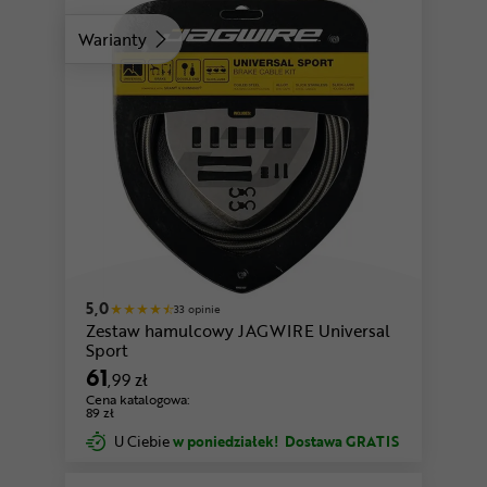
Warianty
różowy
5,0
33 opinie
Zestaw hamulcowy JAGWIRE Universal
Sport
61
,99 zł
Cena katalogowa:
89 zł
U Ciebie
w poniedziałek!
Dostawa GRATIS