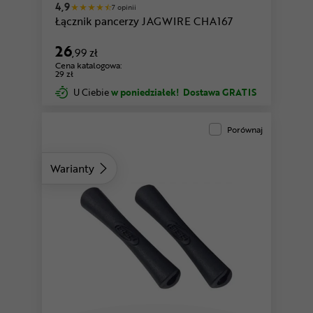
4,9
7 opinii
Łącznik pancerzy JAGWIRE CHA167
26
,99 zł
Cena katalogowa:
29 zł
U Ciebie
w poniedziałek!
Dostawa GRATIS
Porównaj
Warianty