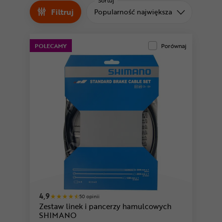
Odżywki
Sortuj
Filtruj
Sortuj od
Popularność największa
Nowości
Superoferta
POLECAMY
Porównaj
4,9
50 opinii
Zestaw linek i pancerzy hamulcowych
SHIMANO