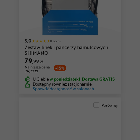
5,0
11 opinii
Zestaw linek i pancerzy hamulcowych
SHIMANO
79
,99 zł
Najniższa cena:
-15%
94,99 zł
U Ciebie
w poniedziałek!
Dostawa GRATIS
Dostępny również stacjonarnie
Sprawdź dostępność w salonach
Porównaj