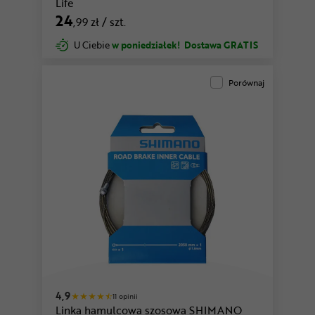
Life
24
,99 zł
/ szt.
U Ciebie
w poniedziałek!
Dostawa GRATIS
Porównaj
4,9
11 opinii
Linka hamulcowa szosowa SHIMANO