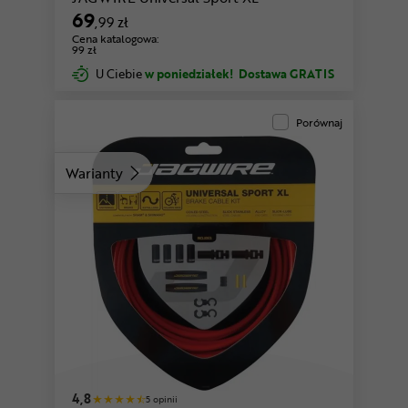
69
,99 zł
Cena katalogowa:
99 zł
U Ciebie
w poniedziałek!
Dostawa GRATIS
Porównaj
Warianty
4,8
5 opinii