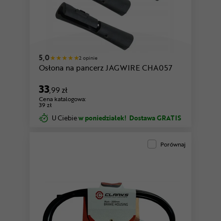
5,0
2 opinie
Osłona na pancerz JAGWIRE CHA057
33
,99 zł
Cena katalogowa:
39 zł
U Ciebie
w poniedziałek!
Dostawa GRATIS
Porównaj