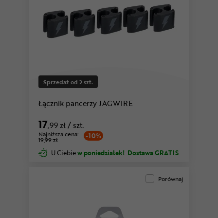
Sprzedaż od 2 szt.
Łącznik pancerzy JAGWIRE
17
,99 zł
/ szt.
Najniższa cena:
-10%
19,99 zł
U Ciebie
w poniedziałek!
Dostawa GRATIS
Porównaj