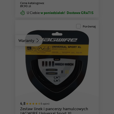
Cena katalogowa:
89,90 zł
U Ciebie
w poniedziałek!
Dostawa GRATIS
Porównaj
Warianty
4,8
5 opinii
Zestaw linek i pancerzy hamulcowych
JAGWIRE Universal Sport XL