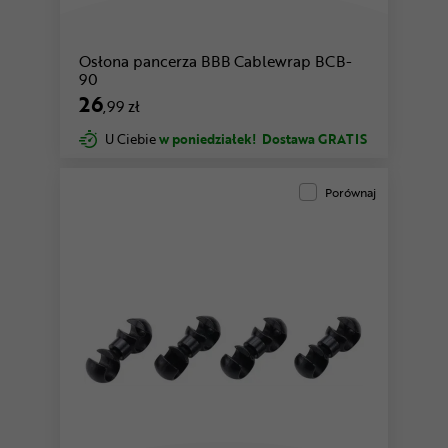
Osłona pancerza BBB Cablewrap BCB-
90
26
,99 zł
U Ciebie
w poniedziałek!
Dostawa GRATIS
Porównaj