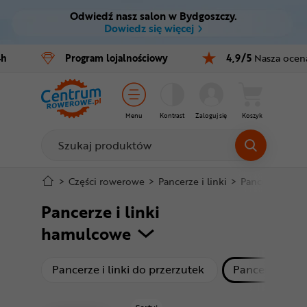
Odwiedź nasz salon w Bydgoszczy.
Ctrl
M
Dowiedz się więcej
Rowery
4h
Program
lojalnościowy
4,9/5
Nasza ocen
Menu główne
E-bike
Filtry
Części
Menu
Kontrast
Zaloguj się
Koszyk
Produkty
Akcesoria
Odzież
Stopka
>
Części rowerowe
>
Pancerze i linki
>
Pancerze i li
Pancerze i linki
Kaski
Mapa strony
hamulcowe
Buty
produkty
Pancerze i linki do przerzutek
Pancerze i li
Warsztat