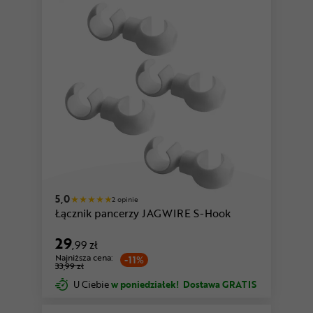
5,0
2 opinie
Łącznik pancerzy JAGWIRE S-Hook
29
,99 zł
Najniższa cena:
-11%
33,99 zł
U Ciebie
w poniedziałek!
Dostawa GRATIS