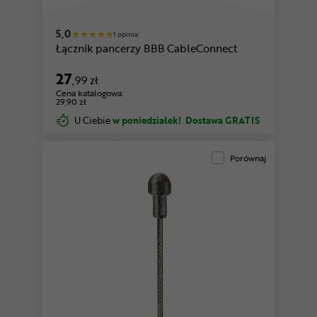
5,0
1 opinia
Łącznik pancerzy BBB CableConnect
27
,99 zł
Cena katalogowa:
29,90 zł
U Ciebie
w poniedziałek!
Dostawa GRATIS
Porównaj