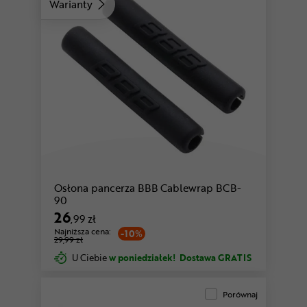
Warianty
Osłona pancerza BBB Cablewrap BCB-
90
26
,99 zł
Najniższa cena:
-10%
29,99 zł
U Ciebie
w poniedziałek!
Dostawa GRATIS
Porównaj