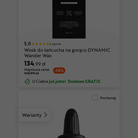
5,0
2 opinie
Wosk do łańcucha na gorąco DYNAMIC
Wander Wax
134
,99 zł
Najniższa cena:
-10%
149,99 zł
U Ciebie
już jutro!
Dostawa GRATIS
Porównaj
Warianty