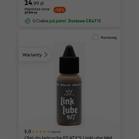
24
,99 zł
Najniższa cena:
-10%
27,99 zł
U Ciebie
już jutro!
Dostawa GRATIS
Porównaj
Warianty
5,0
1 opinia
Olej do łańcucha PEATY'S LinkLube Wet