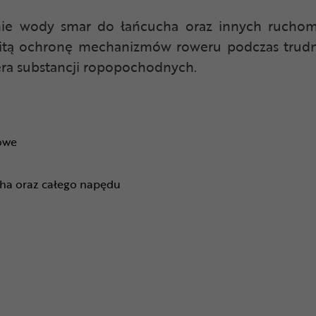
anie wody smar do łańcucha oraz innych ruch
witą ochronę mechanizmów roweru podczas tru
era substancji ropopochodnych.
owe
cha oraz całego napędu