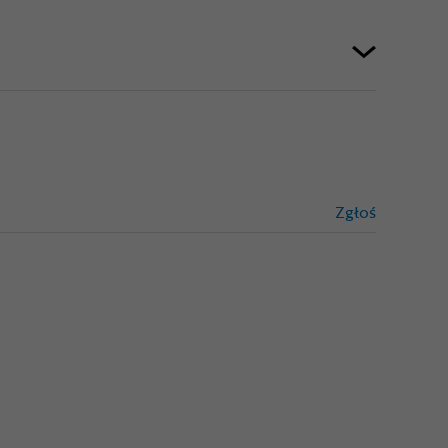
Zgłoś
treści niez