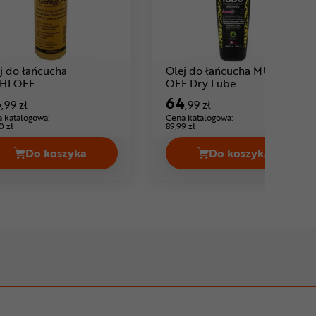
j do łańcucha
Olej do łańcucha MUC-
Cena: 44 ,99 zł
Cena: 64 ,99 zł
HLOFF
OFF Dry Lube
4
64
,99 zł
,99 zł
 katalogowa:
Cena katalogowa:
0 zł
89,99 zł
Do koszyka
Do koszyka
 Dry Cena 73,93 zł
 LINE Cross Country Cena 42,99 zł
Olej do łańcucha ROHLOFF Cena 44,99 zł
Olej do łańcuc