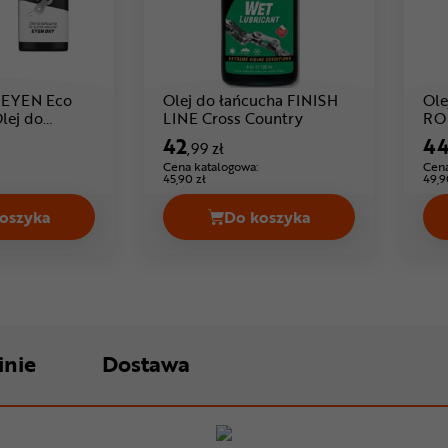
 EYEN Eco
Olej do łańcucha FINISH
Ole
Cena: 42 ,99 zł
lej do
LINE Cross Country
RO
EN Dry
42
4
,99 zł
Cena katalogowa:
Cena
45,90 zł
49,9
oszyka
Do koszyka
 Lube BN Ceramic Cena 47,99 zł
Odtłuszczacz EYEN Eco Degreaser + Olej do łańcucha EYEN
Olej do łańcucha FINISH
inie
Dostawa