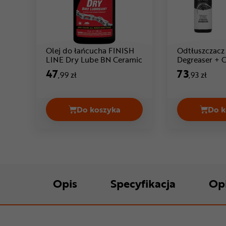
Olej do łańcucha FINISH
Odtłuszczacz
LINE Dry Lube BN Ceramic
Degreaser + O
Cena: 47 ,99 zł
łańcucha EY
47
73
,99 zł
,93 zł
Do koszyka
Do k
Olej do łańcucha FINISH LINE Dry
Opis
Specyfikacja
Op