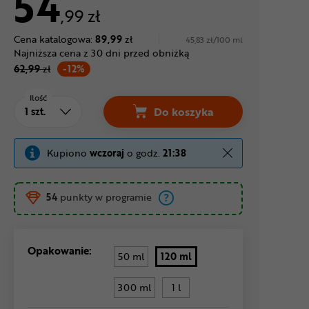
54
,99 zł
Cena katalogowa:
89,99
zł
45,83 zł/100 ml
Najniższa cena z 30 dni przed obniżką
62,99
zł
-12%
Ilość
Do koszyka
Olej do łańcucha MUC-OF
Kupiono
wczoraj
o godz.
21:38
54
punkty w programie
Opakowanie:
50 ml
120 ml
300 ml
1 l