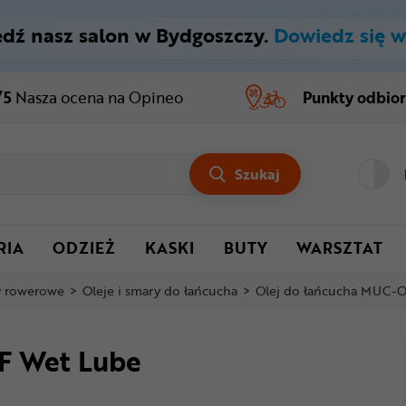
dź nasz salon w Bydgoszczy.
Dowiedz się w
/5
Nasza ocena
na Opineo
Punkty odbio
Szukaj
RIA
ODZIEŻ
KASKI
BUTY
WARSZTAT
y rowerowe
>
Oleje i smary do łańcucha
>
Olej do łańcucha MUC-
F Wet Lube