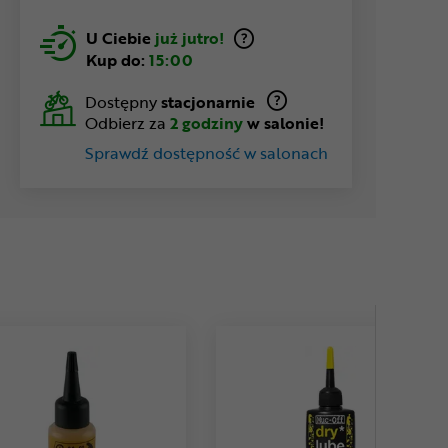
U Ciebie
już jutro!
Kup do:
15:00
Dostępny
stacjonarnie
Odbierz za
2 godziny
w salonie!
Sprawdź dostępność w salonach