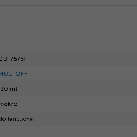
DD175751
MUC-OFF
120 ml
mokre
do łańcucha