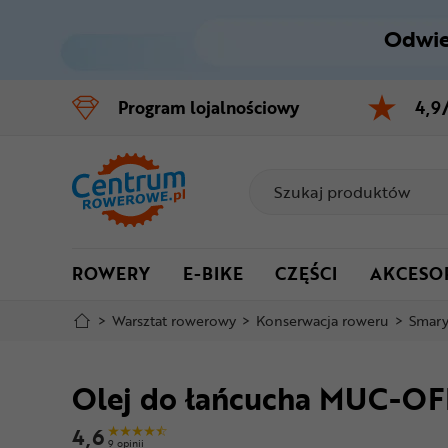
Odwie
Control
M
Program
lojalnościowy
4,9
Menu główne
Informacje o produkcie
Do koszyka
ROWERY
E-BIKE
CZĘŚCI
AKCESO
Szczegółowe informacje
>
Warsztat rowerowy
>
Konserwacja roweru
>
Smar
Stopka
Olej do łańcucha MUC-OF
Mapa strony
4,6
9 opinii