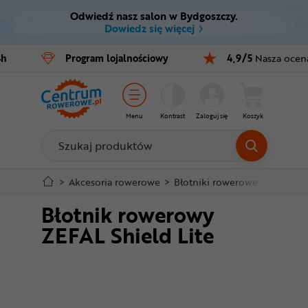
Odwiedź nasz salon w Bydgoszczy.
Ctrl
M
Dowiedz się więcej
Rowery
4h
Program
lojalnościowy
4,9/5
Nasza ocen
Menu główne
E-bike
Informacje o produkcie
Części
Menu
Kontrast
Zaloguj się
Koszyk
Do koszyka
Akcesoria
Odzież
Szczegółowe informacje
>
Akcesoria rowerowe
>
Błotniki rowerowe
>
Błotniki
Błotnik rowerowy
Kaski
Stopka
ZEFAL Shield Lite
Buty
Mapa strony
Warsztat