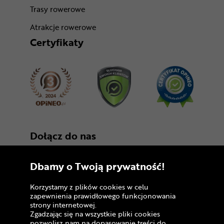
Trasy rowerowe
Atrakcje rowerowe
Certyfikaty
Dołącz do nas
Dbamy o Twoją prywatność!
Korzystamy z plików cookies w celu
zapewnienia prawidłowego funkcjonowania
strony internetowej.
Zgadzając się na wszystkie pliki cookies
Copyright © 2005 - 2026
pozwolisz nam na dopasowanie treści do