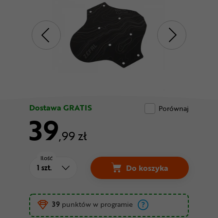
Odżywki
Nowości
Superoferta
Dostawa GRATIS
Porównaj
39
,99 zł
Ilość
Do koszyka
Błotnik rowerowy ZEF
39
punktów w programie