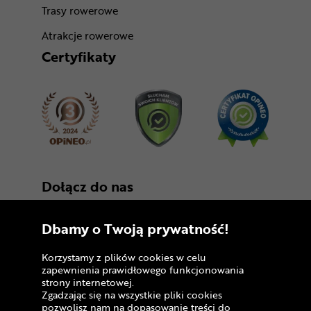
Trasy rowerowe
Atrakcje rowerowe
Certyfikaty
Dołącz do nas
Dbamy o Twoją prywatność!
Korzystamy z plików cookies w celu
zapewnienia prawidłowego funkcjonowania
strony internetowej.
Zgadzając się na wszystkie pliki cookies
Copyright © 2005 - 2026
pozwolisz nam na dopasowanie treści do