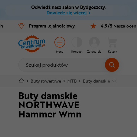
Odwiedź nasz salon w Bydgoszczy.
Ctrl
M
Dowiedz się więcej
Rowery
4h
Program
lojalnościowy
4,9/5
Nasza ocen
Menu główne
E-bike
Informacje o produkcie
Części
Menu
Kontrast
Zaloguj się
Koszyk
Do koszyka
Akcesoria
Odzież
Szczegółowe informacje
>
Buty rowerowe
>
MTB
>
Buty damskie NORTHWA
Buty damskie
Kaski
Stopka
NORTHWAVE
Buty
Hammer Wmn
Mapa strony
Warsztat