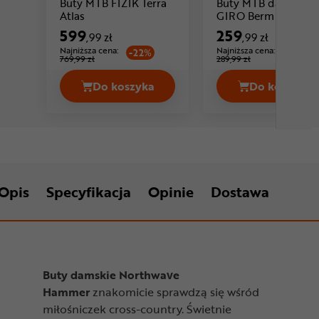
Buty MTB FIZIK Terra
Buty MTB damskie
Cena: 599 ,99 zł
Cena:
Atlas
GIRO Berm
599
259
,99 zł
,99 zł
Najniższa cena:
Najniższa cena:
-22%
-10%
769,99 zł
289,99 zł
Do koszyka
Do koszyka
Buty MTB FIZIK Terra Atlas Cena 599,
Buty MT
Opis
Specyfikacja
Opinie
Dostawa
Buty damskie Northwave
Hammer
znakomicie sprawdzą się wśród
miłośniczek cross-country. Świetnie