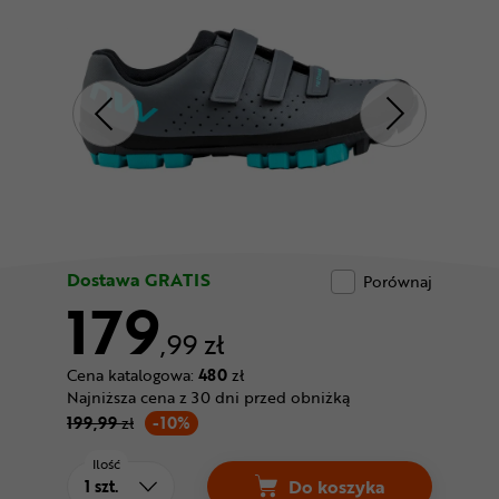
Odżywki
Nowości
Superoferta
Dostawa GRATIS
Porównaj
179
,99 zł
Cena katalogowa:
480
zł
Najniższa cena z 30 dni przed obniżką
199,99
zł
-10%
Ilość
Do koszyka