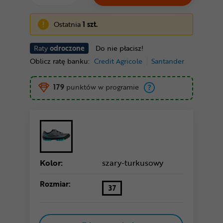
Ostatnia
1 szt.
Raty
odroczone
Do nie płacisz!
Oblicz ratę banku:
Credit Agricole
Santander
179
punktów w programie
Kolor:
szary-turkusowy
Rozmiar:
37