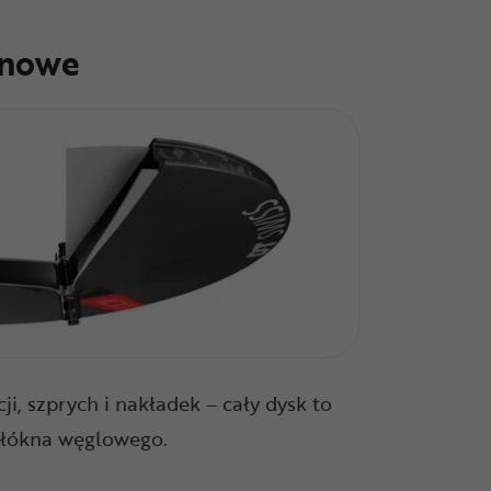
onowe
ji, szprych i nakładek – cały dysk to
włókna węglowego.