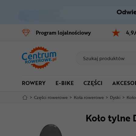
Odwie
Control
M
Program
lojalnościowy
4,9
Menu główne
Informacje o produkcie
Szczegółowe informacje
ROWERY
E-BIKE
CZĘŚCI
AKCESO
Stopka
>
Części rowerowe
>
Koła rowerowe
>
Dyski
>
Koło
Mapa strony
Koło tylne