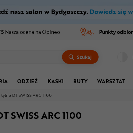
dź nasz salon w Bydgoszczy.
Dowiedz się w
/5
Nasza ocena
na Opineo
Punkty odbio
Szukaj
RIA
ODZIEŻ
KASKI
BUTY
WARSZTAT
 tylne DT SWISS ARC 1100
 DT SWISS ARC 1100