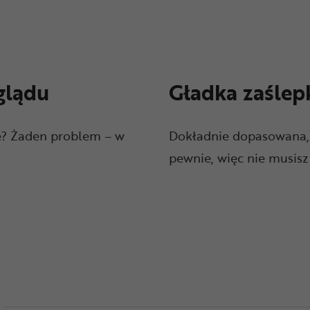
glądu
Gładka zaślep
e? Żaden problem – w
Dokładnie dopasowana, a
pewnie, więc nie musisz 