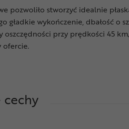
we pozwoliło stworzyć idealnie płas
 gładkie wykończenie, dbałość o szc
ty oszczędności przy prędkości 45 k
 ofercie.
e cechy