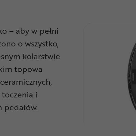
ko – aby w pełni
żono o wszystko,
snym kolarstwie
tkim topowa
 ceramicznych,
toczenia i
ch pedałów.