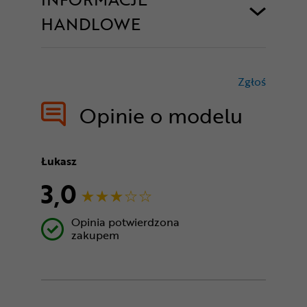
HANDLOWE
Zgłoś
treści nie
Opinie o modelu
Łukasz
3,0
Opinia potwierdzona
zakupem