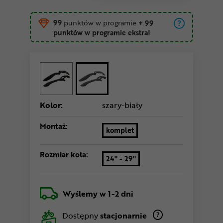
99
punktów w programie
+ 99
punktów w programie ekstra!
Kolor:
szary-biały
Montaż:
komplet
Rozmiar koła:
24" - 29"
Wyślemy
w 1-2 dni
Dostępny
stacjonarnie