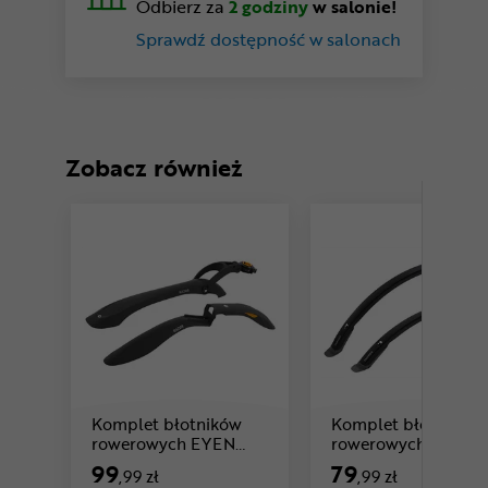
Odbierz za
2 godziny
w salonie!
Sprawdź dostępność w salonach
Zobacz również
Komplet błotników
Komplet błotników
rowerowych EYEN
rowerowych EYEN
Cena: 99 ,99 zł
Cena:
Razor Clamp
Tripper Long 50
99
79
,99 zł
,99 zł