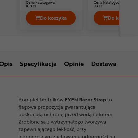
Cena katalogowa:
Cena katalogowa:
100 zł
80 zł
Do koszyka
Do koszyka
Komplet błotników rowerowych EYEN
Komplet
Opis
Specyfikacja
Opinie
Dostawa
Komplet błotników
EYEN Razor Strap
to
flagowa propozycja gwarantująca
doskonałą ochronę przed wodą i błotem.
Zrobione są z wytrzymałego tworzywa
zapewniającego lekkość, przy
jednoczesnym zachowaniu odporności na