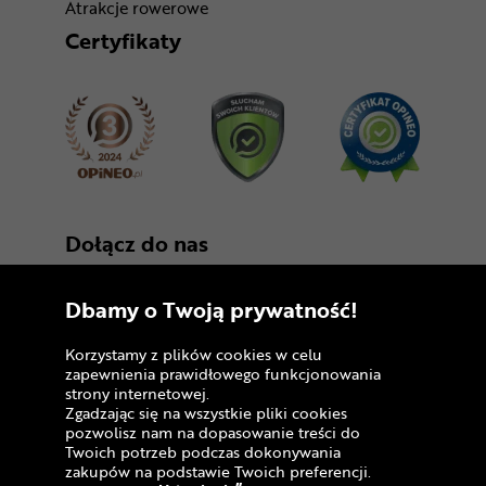
Atrakcje rowerowe
Certyfikaty
Dołącz do nas
Dbamy o Twoją prywatność!
Korzystamy z plików cookies w celu
zapewnienia prawidłowego funkcjonowania
strony internetowej.
Zgadzając się na wszystkie pliki cookies
Copyright © 2005 - 2026
pozwolisz nam na dopasowanie treści do
Twoich potrzeb podczas dokonywania
Polityka prywatności i zasady korzystania z
zakupów na podstawie Twoich preferencji.
serwisu