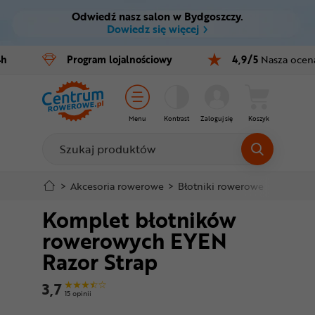
Odwiedź nasz salon w Bydgoszczy.
Ctrl
M
Dowiedz się więcej
Rowery
4h
Program
lojalnościowy
4,9/5
Nasza ocen
Menu główne
E-bike
Informacje o produkcie
Części
Menu
Kontrast
Zaloguj się
Koszyk
Do koszyka
Akcesoria
Odzież
Szczegółowe informacje
>
Akcesoria rowerowe
>
Błotniki rowerowe
>
Błotnik
Komplet błotników
Kaski
Stopka
rowerowych EYEN
Buty
Razor Strap
Mapa strony
Warsztat
3,7
15 opinii