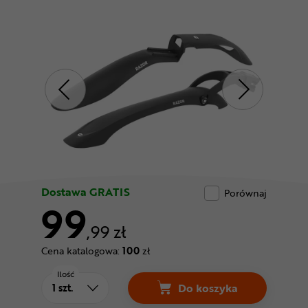
Odżywki
Nowości
Superoferta
Dostawa GRATIS
Porównaj
99
,99 zł
Cena katalogowa:
100
zł
Ilość
Do koszyka
Komplet błotników r