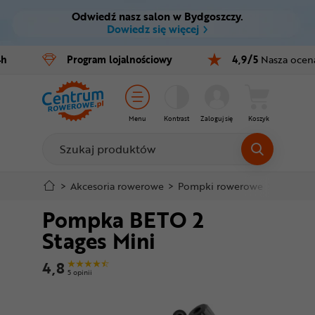
Odwiedź nasz salon w Bydgoszczy.
Ctrl
M
Dowiedz się więcej
Rowery
4h
Program
lojalnościowy
4,9/5
Nasza ocen
Menu główne
E-bike
Informacje o produkcie
Części
Menu
Kontrast
Zaloguj się
Koszyk
Do koszyka
Akcesoria
Odzież
Szczegółowe informacje
>
Akcesoria rowerowe
>
Pompki rowerowe
>
Pompki 
Pompka BETO 2
Kaski
Stopka
Stages Mini
Buty
Mapa strony
4,8
5 opinii
Warsztat