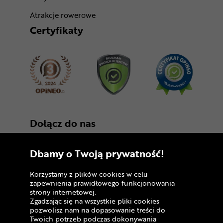
Atrakcje rowerowe
Certyfikaty
Dołącz do nas
Dbamy o Twoją prywatność!
Korzystamy z plików cookies w celu
zapewnienia prawidłowego funkcjonowania
strony internetowej.
Zgadzając się na wszystkie pliki cookies
Copyright © 2005 - 2026
pozwolisz nam na dopasowanie treści do
Twoich potrzeb podczas dokonywania
Polityka prywatności i zasady korzystania z