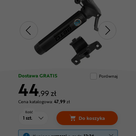
Odżywki
Nowości
Superoferta
Dostawa GRATIS
Porównaj
44
,99 zł
Cena katalogowa:
47,99
zł
Ilość
Do koszyka
Pompka BETO 2 Stage