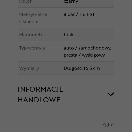
Kolor
czarny
Maksymalne
8 bar / 116 PSI
ciśnienie
Manometr
brak
Typ wentyla
auto / samochodowy,
presta / wyścigowy
Wymiary
Długość: 16,5 cm
INFORMACJE
HANDLOWE
Zgłoś
treści nie