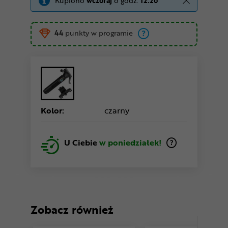
Kupiono
wczoraj
o godz.
12:26
44
punkty w programie
Kolor:
czarny
U Ciebie
w poniedziałek!
Zobacz również