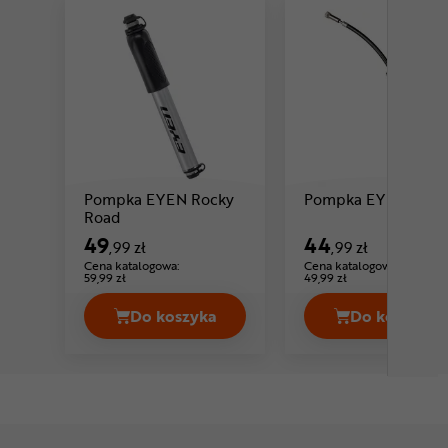
Pompka EYEN Rocky
Pompka EYEN Ricky
Cena: 49 ,99 zł
Road
49
44
,99 zł
,99 zł
Cena katalogowa:
Cena katalogowa:
59,99 zł
49,99 zł
Do koszyka
Do koszyka
Pompka EYEN Rocky Road Cena 49,9
Pompka 