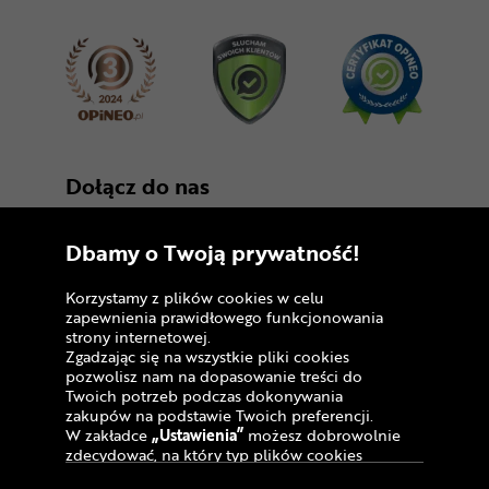
Dołącz do nas
Dbamy o Twoją prywatność!
Korzystamy z plików cookies w celu
zapewnienia prawidłowego funkcjonowania
strony internetowej.
Zgadzając się na wszystkie pliki cookies
Copyright © 2005 - 2026
pozwolisz nam na dopasowanie treści do
Twoich potrzeb podczas dokonywania
Polityka prywatności i zasady korzystania z
zakupów na podstawie Twoich preferencji.
serwisu
W zakładce
„Ustawienia”
możesz dobrowolnie
zdecydować, na który typ plików cookies
Informacja o plikach cookies
chciałbyś zezwolić.