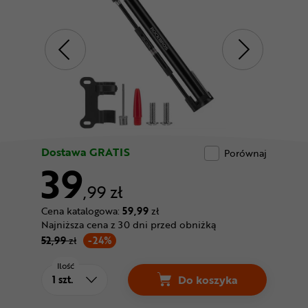
Odżywki
Nowości
Superoferta
Dostawa GRATIS
Porównaj
39
,99 zł
Cena katalogowa:
59,99
zł
Najniższa cena z 30 dni przed obniżką
52,99
zł
-24%
Ilość
Do koszyka
Pompka ROCKBROS 42