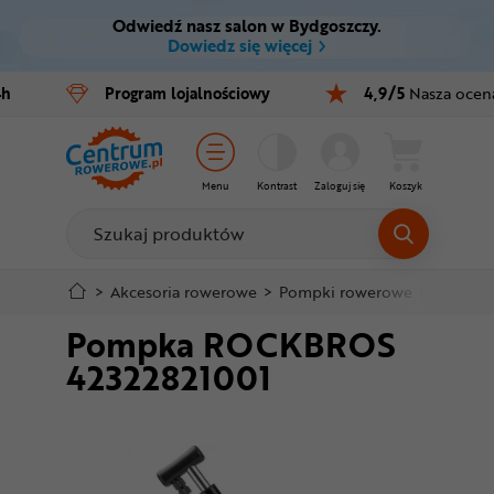
Odwiedź nasz salon w Bydgoszczy.
Ctrl
M
Dowiedz się więcej
Rowery
4h
Program
lojalnościowy
4,9/5
Nasza ocen
Menu główne
E-bike
Informacje o produkcie
Części
Menu
Kontrast
Zaloguj się
Koszyk
Do koszyka
Akcesoria
Odzież
Szczegółowe informacje
>
Akcesoria rowerowe
>
Pompki rowerowe
>
Pompki 
Pompka ROCKBROS
Kaski
Stopka
42322821001
Buty
Mapa strony
Warsztat