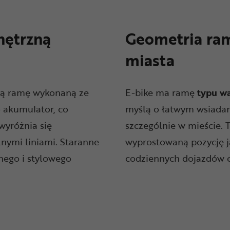
nętrzną
Geometria ra
miasta
ką ramę wykonaną ze
E-bike ma ramę
typu
w
o akumulator, co
myślą o łatwym wsiadani
wyróżnia się
szczególnie w mieście.
nymi liniami. Staranne
wyprostowaną pozycję j
ego i stylowego
codziennych dojazdów c