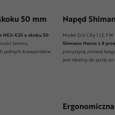
 skoku 50 mm
Napęd Shiman
ur NEX-E25 o skoku 50
Model Eco City 1 LE FW 
ności terenu,
Shimano Nexus z 8 prz
ch pełnych krawężników
precyzyjną zmianę bieg
jest idealny do jazdy po
Ergonomiczna 