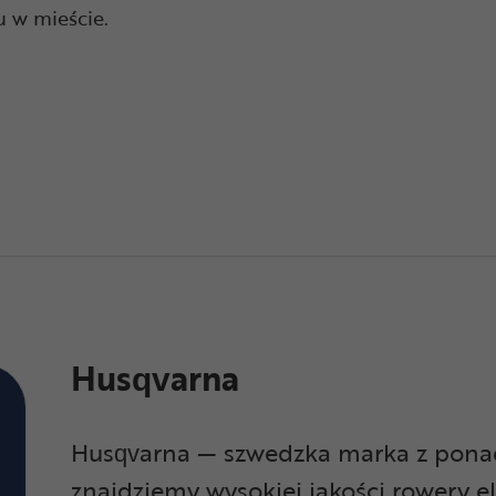
u w mieście.
Husqvarna
Husqvarna — szwedzka marka z ponad s
znajdziemy wysokiej jakości rowery el