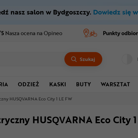
dź nasz salon w Bydgoszczy.
Dowiedz się w
/5
Nasza ocena
na Opineo
Punkty odbio
Szukaj
RIA
ODZIEŻ
KASKI
BUTY
WARSZTAT
yczny HUSQVARNA Eco City 1 LE FW
tryczny HUSQVARNA Eco City 1