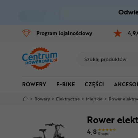
Odwie
Control
M
Program
lojalnościowy
4,9
Menu główne
Informacje o produkcie
Szczegółowe informacje
ROWERY
E-BIKE
CZĘŚCI
AKCESO
Stopka
>
Rowery
>
Elektryczne
>
Miejskie
>
Rower elektr
Mapa strony
Rower elek
4,8
15 opinii