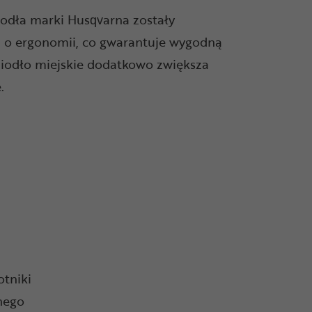
iodła marki Husqvarna zostały
 o ergonomii, co gwarantuje wygodną
Siodło miejskie dodatkowo zwiększa
.
otniki
nego