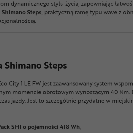
ebom dynamicznego stylu życia, zapewniając łatwoś
k Shimano Steps
, praktyczną ramę typu wave z ob
cjonalnością.
 Shimano Steps
co City 1 LE FW jest zaawansowany system wspoma
nym momencie obrotowym wynoszącym 40 Nm. El
as jazdy. Jest to szczególnie przydatne w miejskim
Pack SH1 o pojemności 418 Wh
,