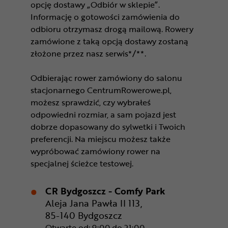
opcję dostawy „Odbiór w sklepie”.
Informację o gotowości zamówienia do
odbioru otrzymasz drogą mailową. Rowery
zamówione z taką opcją dostawy zostaną
złożone przez nasz serwis*/**.
Odbierając rower zamówiony do salonu
stacjonarnego CentrumRowerowe.pl,
możesz sprawdzić, czy wybrałeś
odpowiedni rozmiar, a sam pojazd jest
dobrze dopasowany do sylwetki i Twoich
preferencji. Na miejscu możesz także
wypróbować zamówiony rower na
specjalnej ścieżce testowej.
CR Bydgoszcz - Comfy Park
Aleja Jana Pawła II 113,
85-140 Bydgoszcz
Otwarte od: 9:00 do 21:00