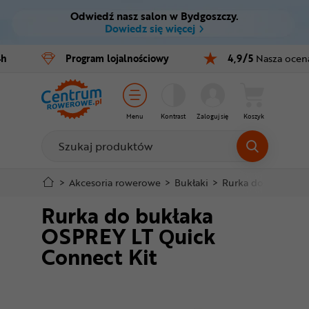
Odwiedź nasz salon w Bydgoszczy.
Ctrl
M
Dowiedz się więcej
Rowery
4h
Program
lojalnościowy
4,9/5
Nasza ocen
Menu główne
E-bike
Informacje o produkcie
Części
Menu
Kontrast
Zaloguj się
Koszyk
Szczegółowe informacje
Akcesoria
Odzież
Stopka
>
Akcesoria rowerowe
>
Bukłaki
>
Rurka do bukłaka 
Rurka do bukłaka
Kaski
Mapa strony
OSPREY LT Quick
Buty
Connect Kit
Warsztat