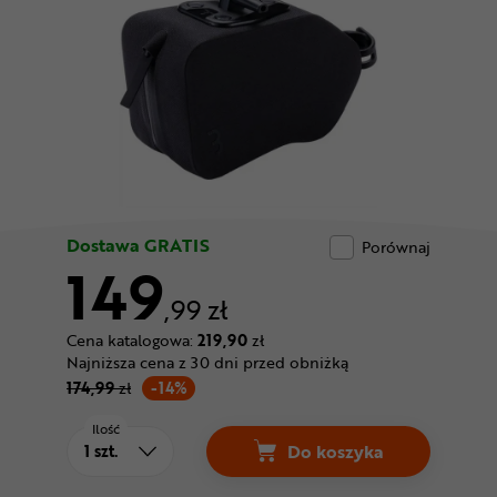
Odżywki
Nowości
Superoferta
Dostawa GRATIS
Porównaj
149
,99 zł
Cena katalogowa:
219,90
zł
Najniższa cena z 30 dni przed obniżką
174,99
zł
-14%
Ilość
Do koszyka