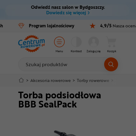
Odwiedź nasz salon w Bydgoszczy.
Ctrl
M
Dowiedz się więcej
Rowery
4h
Program
lojalnościowy
4,9/5
Nasza ocen
Menu główne
E-bike
Informacje o produkcie
Części
Menu
Kontrast
Zaloguj się
Koszyk
Do koszyka
Akcesoria
Odzież
Szczegółowe informacje
>
Akcesoria rowerowe
>
Torby rowerowe
>
Torby pod
Torba podsiodłowa
Kaski
Stopka
BBB SealPack
Buty
Mapa strony
Warsztat