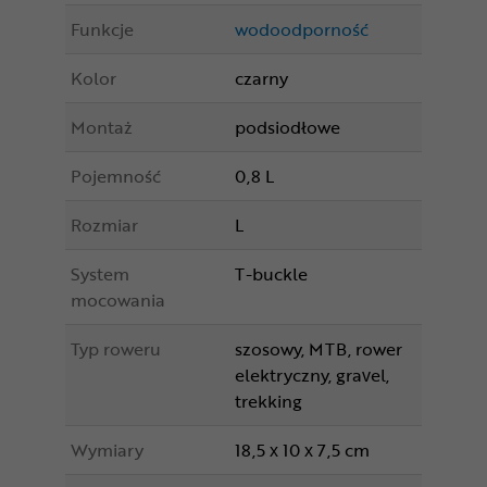
Funkcje
wodoodporność
Kolor
czarny
Montaż
podsiodłowe
Pojemność
0,8 L
Rozmiar
L
System
T-buckle
mocowania
Typ roweru
szosowy, MTB, rower
elektryczny, gravel,
trekking
Wymiary
18,5 x 10 x 7,5 cm