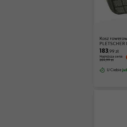
Kosz rowerow
PLETSCHER 
183
,99 zł
Najniższa cena:
204,99 zł
U Ciebie
już