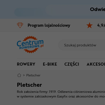
Odwie
Control
M
Program
lojalnościowy
4,9
Menu główne
Filtry
Produkty
ROWERY
E-BIKE
CZĘŚCI
AKCESO
Stopka
>
Pletscher
Mapa strony
Pletscher
Rok założenia firmy: 1919. Odlewnia ciśnieniowa alum
w systemie zatrzaskowym Easyfix oraz akcesoriów do mo