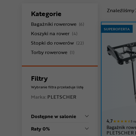
Znaleźliśmy
Kategorie
produkty
Bagażniki rowerowe
(6)
SUPEROFERTA
produkty
Koszyki na rower
(4)
produkty
Stopki do rowerów
(22)
produkty
Torby rowerowe
(1)
Filtry
Wybranie filtra przeładuje listę
Marka:
PLETSCHER
Dostępne w salonie
4,7
3 o
Bagażnik row
Raty 0%
PLETSCHER 