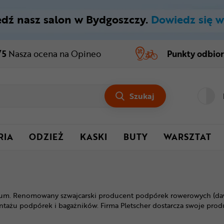
dź nasz salon w Bydgoszczy.
Dowiedz się w
/5
Nasza ocena
na Opineo
Punkty odbio
Szukaj
RIA
ODZIEŻ
KASKI
BUTY
WARSZTAT
inium. Renomowany szwajcarski producent podpórek rowerowych (d
ntażu podpórek i bagażników. Firma Pletscher dostarcza swoje pro