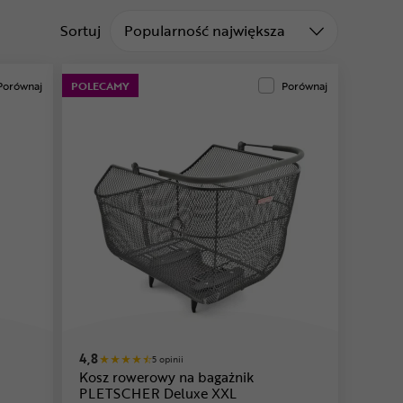
Sortuj od
Sortuj
Popularność największa
Porównaj
POLECAMY
Porównaj
4,8
5 opinii
Kosz rowerowy na bagażnik
PLETSCHER Deluxe XXL