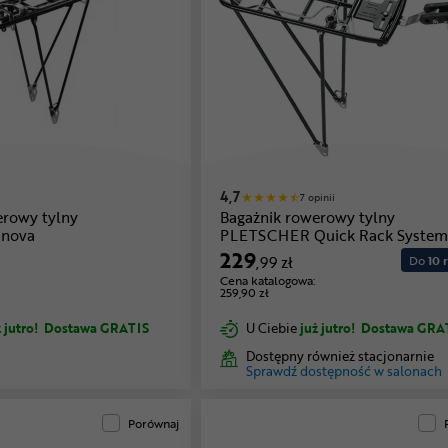
4,7
7 opinii
erowy tylny
Bagażnik rowerowy tylny
nova
PLETSCHER Quick Rack System
229
,99 zł
Do
10 r
Cena katalogowa:
259,90 zł
 jutro!
Dostawa GRATIS
U Ciebie
już jutro!
Dostawa GRA
Dostępny również stacjonarnie
Sprawdź dostępność w salonach
Porównaj