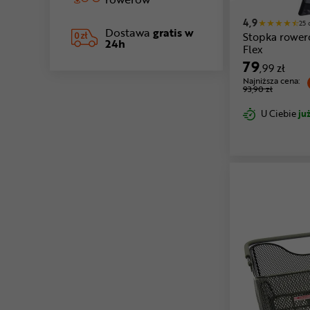
4,9
25 
Dostawa
gratis w
Stopka rowe
24h
Flex
79
,99 zł
Najniższa cena:
93,90 zł
U Ciebie
już