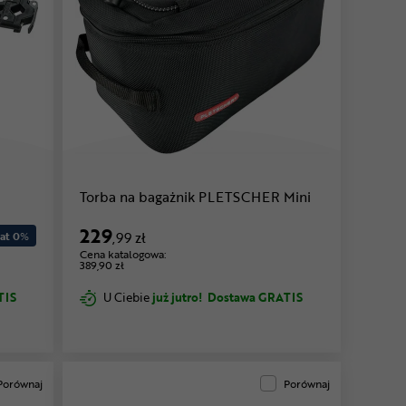
Torba na bagażnik PLETSCHER Mini
229
at 0
%
,99 zł
Cena katalogowa:
389,90 zł
TIS
U Ciebie
już jutro!
Dostawa GRATIS
Porównaj
Porównaj