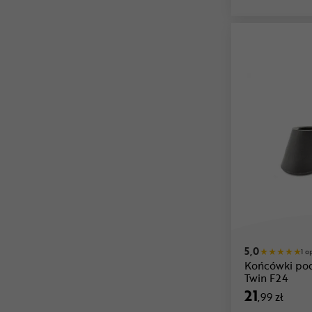
5,0
1 o
Końcówki po
Twin F24
21
,99 zł