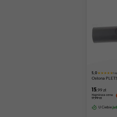
5,0
1 o
Osłona PLE
15
,99 zł
Najniższa cena:
17,99 zł
U Ciebie
już