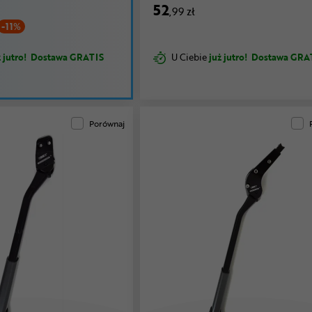
52
,99 zł
-11%
 jutro!
Dostawa GRATIS
U Ciebie
już jutro!
Dostawa GRA
Porównaj