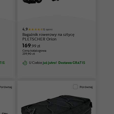
4,9
12 opinii
Bagażnik rowerowy na sztycę
PLETSCHER Orion
169
,99 zł
Cena katalogowa:
239,90 zł
TIS
U Ciebie
już jutro!
Dostawa GRATIS
Porównaj
Porównaj