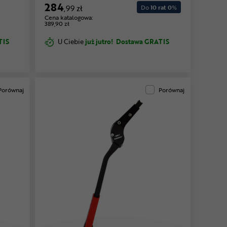
284
,99 zł
Do
10 rat 0
%
Cena katalogowa:
389,90 zł
TIS
U Ciebie
już jutro!
Dostawa GRATIS
Porównaj
Porównaj