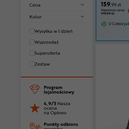
159
Cena
,99 zł
Najniższa cena:
179,99 zł
Kolor
U Ciebie
już
Wysyłka w 1 dzień
Wyprzedaż
Superoferta
Zestaw
Program
lojalnościowy
4,9/5
Nasza
ocena
na Opineo
Punkty odbioru
rowerów