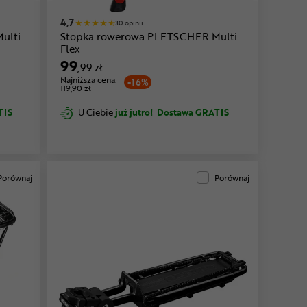
4,7
30 opinii
ulti
Stopka rowerowa PLETSCHER Multi
Flex
99
,99 zł
Najniższa cena:
-16%
119,90 zł
TIS
U Ciebie
już jutro!
Dostawa GRATIS
Porównaj
Porównaj