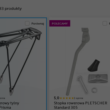
33
produkty
Porównaj
POLECAMY
5,0
pinie
2 opinie
erowy tylny
Stopka rowerowa PLETSCHER
Prisma
Standard 305