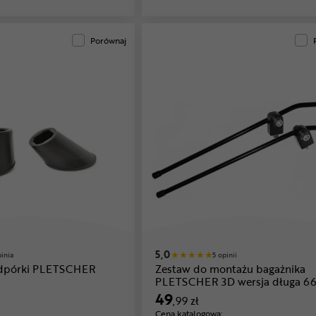
Porównaj
5,0
pinia
5 opinii
dpórki PLETSCHER
Zestaw do montażu bagażnika
PLETSCHER 3D wersja długa 6
49
,99 zł
Cena katalogowa: