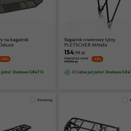
y na bagażnik
Bagażnik rowerowy tylny
Deluxe
PLETSCHER Athlete
154
,99 zł
Najniższa cena:
-10%
-13%
179,99 zł
 jutro!
Dostawa GRATIS
U Ciebie
już jutro!
Dostawa GRA
Porównaj