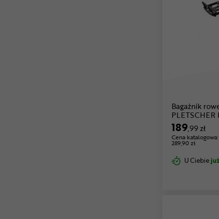
Bagażnik row
PLETSCHER I
189
,99 zł
Cena katalogowa:
289,90 zł
U Ciebie
już