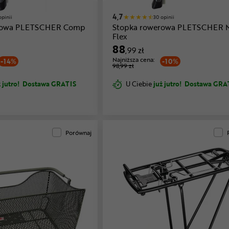
4,7
opinii
30 opinii
rowa PLETSCHER Comp
Stopka rowerowa PLETSCHER M
Flex
88
,99 zł
Najniższa cena:
-14%
-10%
98,99 zł
 jutro!
Dostawa GRATIS
U Ciebie
już jutro!
Dostawa GRA
Porównaj