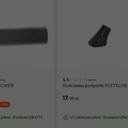
4,5
pinia
2 opinie
TSCHER
Końcówka podpórki PLETSCHE
17
,99 zł
-11%
 jutro!
Dostawa GRATIS
U Ciebie
już jutro!
Dostawa GRA