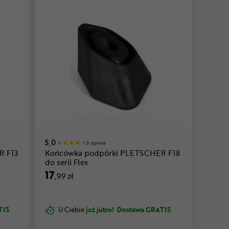
5,0
3 opinie
R F13
Końcówka podpórki PLETSCHER F18
do serii Flex
17
,99 zł
TIS
U Ciebie
już jutro!
Dostawa GRATIS