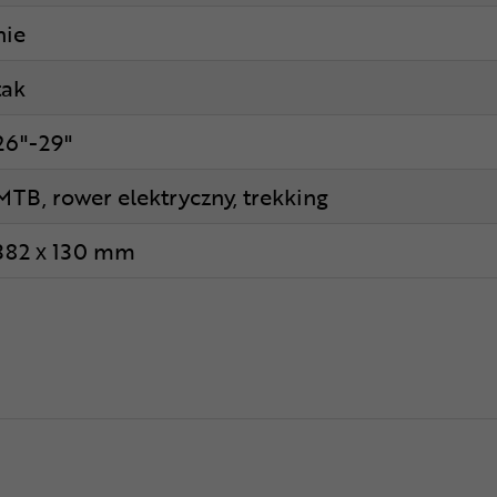
nie
tak
26"-29"
MTB, rower elektryczny, trekking
382 x 130 mm