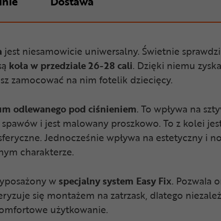
inie
Dostawa
a
jest niesamowicie uniwersalny. Świetnie sprawdz
są
koła w przedziale 26-28 cali
. Dzięki niemu zysk
sz zamocować na nim fotelik dziecięcy.
um odlewanego pod ciśnieniem
. To wpływa na szt
 spawów i jest malowany proszkowo. To z kolei jes
eryczne. Jednocześnie wpływa na estetyczny i no
nym charakterze.
 wyposażony w
specjalny system Easy Fix
. Pozwala 
eryzuje się montażem na zatrzask, dlatego niezależ
 komfortowe użytkowanie.