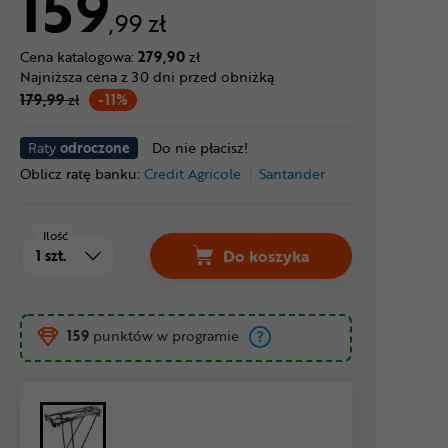
159
,99 zł
Cena katalogowa:
279,90
zł
Najniższa cena z 30 dni przed obniżką
179,99
zł
-11%
Raty
odroczone
Do nie płacisz!
Oblicz ratę banku:
Credit Agricole
Santander
Ilość
Do koszyka
159
punktów w programie