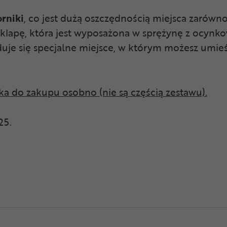
rniki
, co jest dużą oszczędnością miejsca zarówno
klapę, która jest wyposażona w sprężynę z ocynkow
duje się specjalne miejsce, w którym możesz umieś
a do zakupu osobno (nie są częścią zestawu).
25.