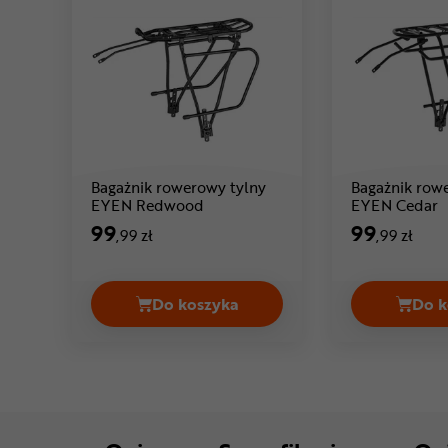
Bagażnik rowerowy tylny
Bagażnik row
Cena: 99 ,99 zł
C
EYEN Redwood
EYEN Cedar
99
99
,99 zł
,99 zł
Do koszyka
Do k
Bagażnik rowerowy tylny EYEN R