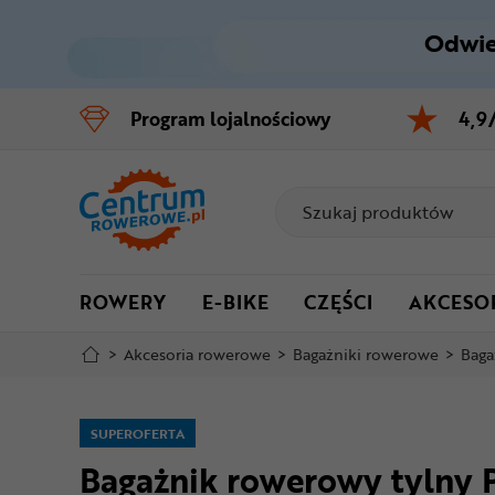
Odwie
Control
M
Program
lojalnościowy
4,9
Menu główne
Informacje o produkcie
Do koszyka
ROWERY
E-BIKE
CZĘŚCI
AKCESO
Szczegółowe informacje
>
Akcesoria rowerowe
>
Bagażniki rowerowe
>
Baga
Stopka
Mapa strony
SUPEROFERTA
Bagażnik rowerowy tylny