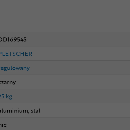
DD169545
PLETSCHER
regulowany
czarny
25 kg
aluminium, stal
nie