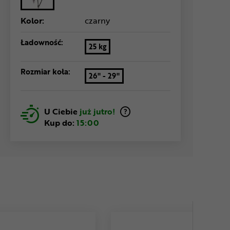
Kolor:
czarny
Ładowność:
25 kg
Rozmiar koła:
26" - 29"
U Ciebie
już jutro!
Kup do:
15:00