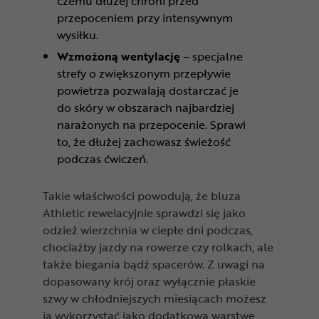
czemu dłużej chroni przed
przepoceniem przy intensywnym
wysiłku.
Wzmożoną wentylację
– specjalne
strefy o zwiększonym przepływie
powietrza pozwalają dostarczać je
do skóry w obszarach najbardziej
narażonych na przepocenie. Sprawi
to, że dłużej zachowasz świeżość
podczas ćwiczeń.
Takie właściwości powodują, że bluza
Athletic rewelacyjnie sprawdzi się jako
odzież wierzchnia w ciepłe dni podczas,
chociażby jazdy na rowerze czy rolkach, ale
także biegania bądź spacerów. Z uwagi na
dopasowany krój oraz wyłącznie płaskie
szwy w chłodniejszych miesiącach możesz
ją wykorzystać jako dodatkową warstwę