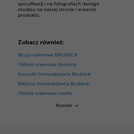
specyfikacji i na fotografiach danego
modelu na naszej stronie i w karcie
produktu.
Zobacz również:
Bluzy rowerowe BRUBECK
Odzież rowerowa Brubeck
Koszulki termoaktywne Brubeck
Bielizna termoaktywna Brubeck
Odzież rowerowa męska
Koszulki termoaktywne długi rękaw
Rozwiń
Brubeck Athletic