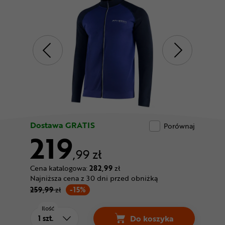
Odżywki
Nowości
Superoferta
Dostawa GRATIS
Porównaj
219
,99 zł
Cena katalogowa:
282,99
zł
Najniższa cena z 30 dni przed obniżką
259,99
zł
-15%
Ilość
Do koszyka