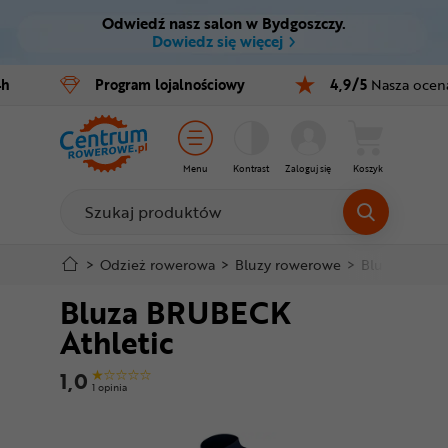
Odwiedź nasz salon w Bydgoszczy.
Ctrl
M
Dowiedz się więcej
Rowery
4h
Program
lojalnościowy
4,9/5
Nasza ocen
Menu główne
E-bike
Informacje o produkcie
Części
Menu
Kontrast
Zaloguj się
Koszyk
Do koszyka
Akcesoria
Odzież
Szczegółowe informacje
>
Odzież rowerowa
>
Bluzy rowerowe
>
Bluza BRUBE
Bluza BRUBECK
Kaski
Stopka
Athletic
Buty
Mapa strony
1,0
1 opinia
Warsztat