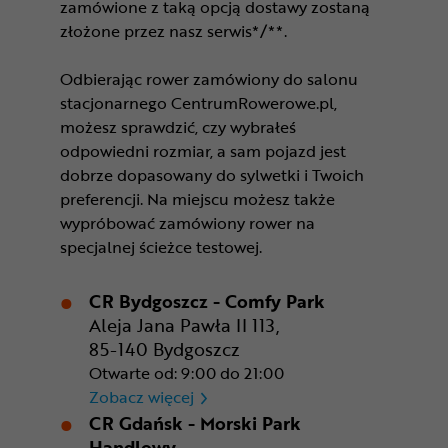
zamówione z taką opcją dostawy zostaną
złożone przez nasz serwis*/**.
Odbierając rower zamówiony do salonu
stacjonarnego CentrumRowerowe.pl,
możesz sprawdzić, czy wybrałeś
odpowiedni rozmiar, a sam pojazd jest
dobrze dopasowany do sylwetki i Twoich
preferencji. Na miejscu możesz także
wypróbować zamówiony rower na
specjalnej ścieżce testowej.
CR Bydgoszcz - Comfy Park
Aleja Jana Pawła II 113,
85-140 Bydgoszcz
Otwarte od: 9:00 do 21:00
CR Bydgoszcz - Comfy Park
Zobacz więcej
CR Gdańsk - Morski Park
Handlowy