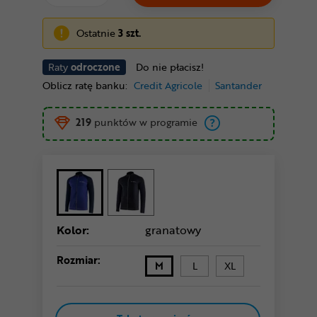
Ostatnie
3 szt.
Raty
odroczone
Do nie płacisz!
Oblicz ratę banku:
Credit Agricole
Santander
219
punktów w programie
Kolor:
granatowy
Rozmiar:
M
L
XL