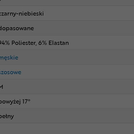
czarny-niebieski
dopasowane
94% Poliester, 6% Elastan
męskie
szosowe
M
powyżej 17°
pełny