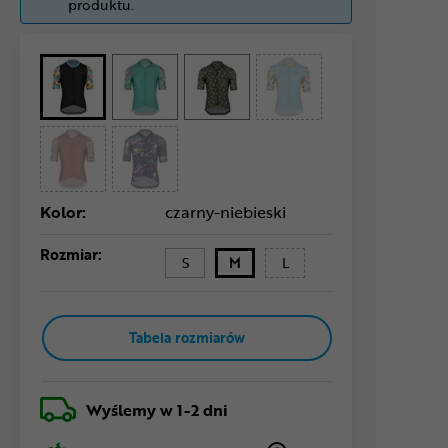
produktu.
Kolor:
czarny-niebieski
Rozmiar:
S
M
L
Tabela rozmiarów
Wyślemy
w 1-2 dni