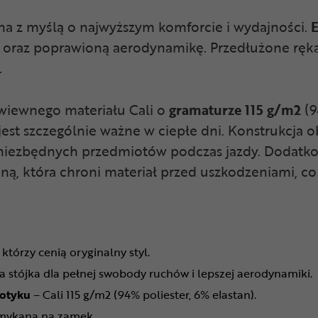
na z myślą o najwyższym komforcie i wydajności.
E
 oraz poprawioną aerodynamikę. Przedłużone ręka
.
ewiewnego materiału Cali o
gramaturze 115 g/m2
(9
est szczególnie ważne w ciepłe dni. Konstrukcja o
niezbędnych przedmiotów podczas jazdy. Dodatkow
ną, która chroni materiał przed uszkodzeniami, co
którzy cenią oryginalny styl.
a stójka dla pełnej swobody ruchów i lepszej aerodynamiki.
dotyku
– Cali 115 g/m2 (94% poliester, 6% elastan).
amykana na zamek.