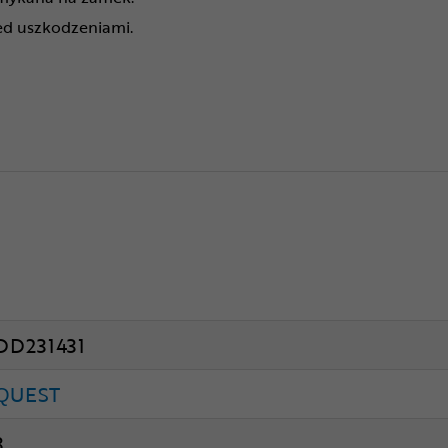
ed uszkodzeniami.
DD231431
QUEST
3