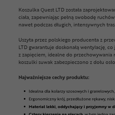
Koszulka Quest LTD została zaprojektowa
ciała, zapewniając pełną swobodę ruchów
nawet podczas długich, intensywnych tras
Uszyta przez polskiego producenta z prz
LTD gwarantuje doskonałą wentylację, co j
z zapięciem, idealne do przechowywania 
koszulki suwak zabezpieczono z dołu osło
Najważniejsze cechy produktu:
Idealna dla kolarzy szosowych i gravelowych, 
Ergonomiczny krój, przedłużone rękawy, nisk
Materiał lekki, oddychający i przyjemny w 
Cztery kieszenie na plecach
, w tym jedna z