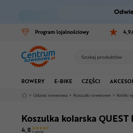
Odwie
Control
M
Program
lojalnościowy
4,9
Menu główne
Informacje o produkcie
Do koszyka
ROWERY
E-BIKE
CZĘŚCI
AKCESO
Szczegółowe informacje
>
Odzież rowerowa
>
Koszulki rowerowe
>
Krótki 
Stopka
Koszulka kolarska QUEST
Mapa strony
4,8
4 opinie