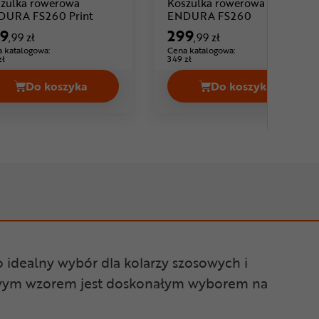
zulka rowerowa
Koszulka rowerowa
Cena: 289 ,99 zł
Cena: 299 ,9
DURA FS260 Print
ENDURA FS260
9
299
,99 zł
,99 zł
 katalogowa:
Cena katalogowa:
zł
349 zł
Do koszyka
Do koszyka
G Tover Polartec Cena 129,99 zł
Koszulka rowerowa ENDURA FS260 Print Cena 28
Koszulka rowe
o idealny wybór dla kolarzy szosowych i
ksowym wzorem jest doskonałym wyborem na