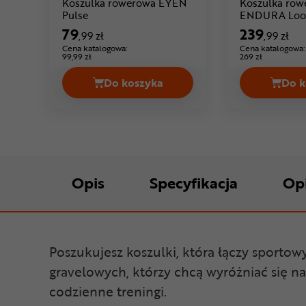
Koszulka rowerowa EYEN
Koszulka row
Cena: 79 ,99 zł
Pulse
ENDURA Loo
79
239
,99 zł
,99 zł
Cena katalogowa:
Cena katalogowa:
99,99 zł
269 zł
Do koszyka
Do k
Koszulka rowerowa EYEN Pulse Ce
Opis
Specyfikacja
Op
Poszukujesz koszulki, która łączy sport
gravelowych, którzy chcą wyróżniać się 
codzienne treningi.