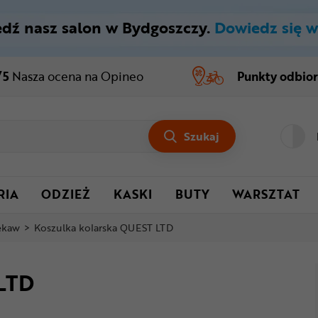
dź nasz salon w Bydgoszczy.
Dowiedz się w
/5
Nasza ocena
na Opineo
Punkty odbio
Szukaj
RIA
ODZIEŻ
KASKI
BUTY
WARSZTAT
rękaw
>
Koszulka kolarska QUEST LTD
 LTD