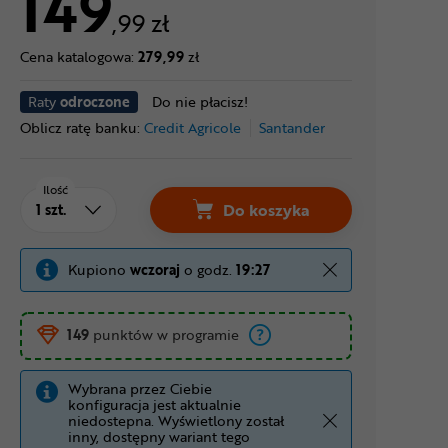
149
,99 zł
Cena katalogowa:
279,99
zł
Raty
odroczone
Do nie płacisz!
Oblicz ratę banku:
Credit Agricole
Santander
Ilość
Do koszyka
Kupiono
wczoraj
o godz.
19:27
149
punktów w programie
Wybrana przez Ciebie
konfiguracja jest aktualnie
niedostepna. Wyświetlony został
inny, dostępny wariant tego