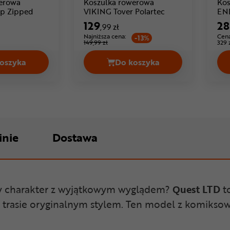
erowa
Koszulka rowerowa
Kos
Cena: 239 ,99 zł
Cena: 129 ,99 zł
p Zipped
VIKING Tover Polartec
EN
129
28
,99 zł
Najniższa cena:
Cena
-13%
149,99 zł
329 
oszyka
Do koszyka
na 79,99 zł
Koszulka rowerowa ENDURA Loop Zipped Cena 239,99 zł
Koszulka rowerowa VIKIN
inie
Dostawa
owy charakter z wyjątkowym wyglądem?
Quest LTD
t
na trasie oryginalnym stylem. Ten model z komi