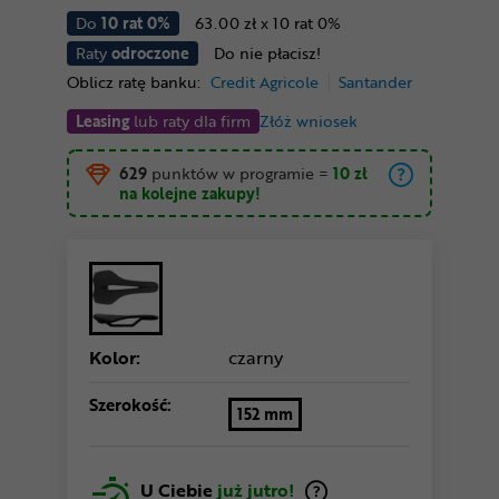
Do
10 rat 0%
63.00 zł x 10 rat 0%
Raty
odroczone
Do nie płacisz!
Oblicz ratę banku:
Credit Agricole
Santander
Leasing
lub raty dla firm
Złóż wniosek
629
punktów w programie
=
10 zł
na kolejne zakupy!
Kolor:
czarny
Szerokość:
152 mm
U Ciebie
już jutro!