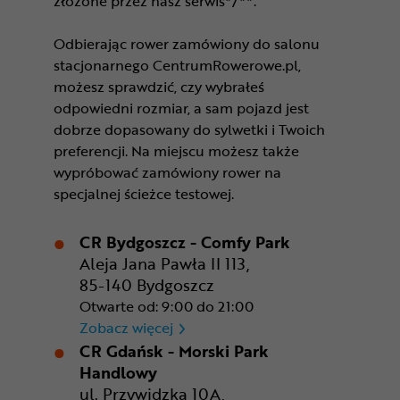
złożone przez nasz serwis*/**.
Odbierając rower zamówiony do salonu
stacjonarnego CentrumRowerowe.pl,
możesz sprawdzić, czy wybrałeś
odpowiedni rozmiar, a sam pojazd jest
dobrze dopasowany do sylwetki i Twoich
preferencji. Na miejscu możesz także
wypróbować zamówiony rower na
specjalnej ścieżce testowej.
CR Bydgoszcz - Comfy Park
Aleja Jana Pawła II 113,
85-140 Bydgoszcz
Otwarte od: 9:00 do 21:00
CR Bydgoszcz - Comfy Park
Zobacz więcej
CR Gdańsk - Morski Park
Handlowy
ul. Przywidzka 10A,