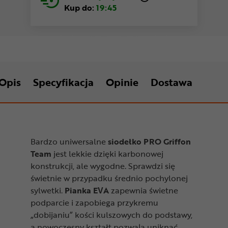
Kup do:
19:45
Opis
Specyfikacja
Opinie
Dostawa
Bardzo uniwersalne
siodełko PRO Griffon
Team
jest lekkie dzięki karbonowej
konstrukcji, ale wygodne. Sprawdzi się
świetnie w przypadku średnio pochylonej
sylwetki.
Pianka EVA
zapewnia świetne
podparcie i zapobiega przykremu
„dobijaniu” kości kulszowych do podstawy,
a nowoczesny kształt pozwala uniknąć