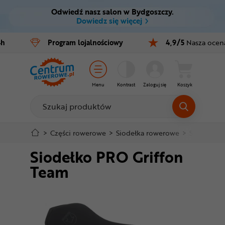
Odwiedź nasz salon w Bydgoszczy.
Ctrl
M
Dowiedz się więcej
Rowery
4h
Program
lojalnościowy
4,9/5
Nasza ocen
Menu główne
E-bike
Informacje o produkcie
Części
Menu
Kontrast
Zaloguj się
Koszyk
Do koszyka
Akcesoria
Odzież
Szczegółowe informacje
>
Części rowerowe
>
Siodełka rowerowe
>
Siodełka 
Siodełko PRO Griffon
Kaski
Stopka
Team
Buty
Mapa strony
Warsztat