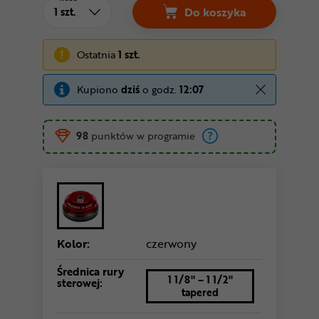
Do koszyka
Stery zintegrowane 1
Ostatnia
1 szt.
Kupiono
dziś
o godz.
12:07
98
punktów w programie
Kolor:
czerwony
Średnica rury
1 1/8" – 1 1/2"
sterowej:
tapered