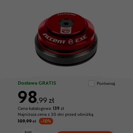
Odżywki
Nowości
Superoferta
Dostawa GRATIS
Porównaj
98
,99 zł
Cena katalogowa:
139
zł
Najniższa cena z 30 dni przed obniżką
109,99
zł
-10%
Ilość