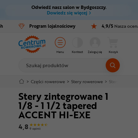
Odwiedź nasz salon w Bydgoszczy.
Ctrl
M
Dowiedz się więcej
Rowery
4h
Program
lojalnościowy
4,9/5
Nasza ocen
Menu główne
E-bike
Informacje o produkcie
Części
Menu
Kontrast
Zaloguj się
Koszyk
Do koszyka
Akcesoria
Odzież
Szczegółowe informacje
>
Części rowerowe
>
Stery rowerowe
>
Stery zintegr
Stery zintegrowane 1
Kaski
Stopka
1/8 - 1 1/2 tapered
Buty
ACCENT HI-EXE
Mapa strony
Warsztat
4,8
9 opinii