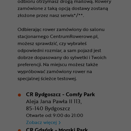
odbioru otrzymasz drogą mailową. Rowery
zamówione z taką opcją dostawy zostaną
złożone przez nasz serwis*/**.
Odbierając rower zamówiony do salonu
stacjonarnego CentrumRowerowe.pl,
możesz sprawdzić, czy wybrałeś
odpowiedni rozmiar, a sam pojazd jest
dobrze dopasowany do sylwetki i Twoich
preferencji. Na miejscu możesz także
wypróbować zamówiony rower na
specjalnej ścieżce testowej.
CR Bydgoszcz - Comfy Park
Aleja Jana Pawła II 113,
85-140 Bydgoszcz
Otwarte od: 9:00 do 21:00
CR Bydgoszcz - Comfy Park
Zobacz więcej
CR Gdańsk - Morski Park