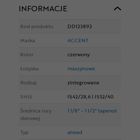
INFORMACJE
Kod produktu
DD123892
Marka
ACCENT
Kolor
czerwony
Łożyska
maszynowe
Rodzaj
zintegrowane
SHIS
IS42/28,6 | IS52/40
Średnica rury
1 1/8" – 1 1/2" tapered
sterowej
Typ
ahead