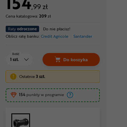
154
,99 zł
Cena katalogowa:
209
zł
Raty
odroczone
Do nie płacisz!
Oblicz ratę banku:
Credit Agricole
Santander
Ilość
Do koszyka
Ostatnie
3 szt.
154
punkty w programie