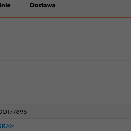
inie
Dostawa
DD177696
SRAM