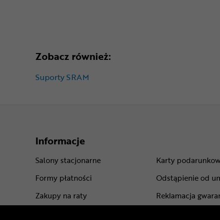
Zobacz również:
Suporty SRAM
Informacje
Salony stacjonarne
Karty podarunko
Formy płatności
Odstąpienie od u
Zakupy na raty
Reklamacja gwara
Leasing roweru
Gwarancje produ