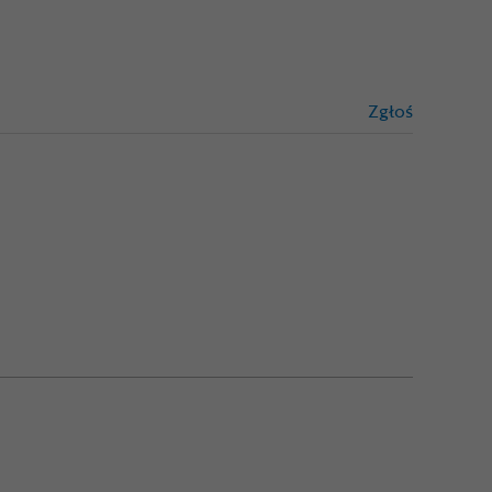
Zgłoś
treści niez