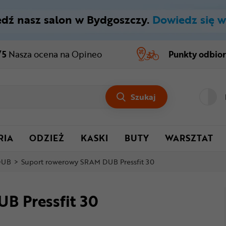
dź nasz salon w Bydgoszczy.
Dowiedz się w
/5
Nasza ocena
na Opineo
Punkty odbio
Szukaj
RIA
ODZIEŻ
KASKI
BUTY
WARSZTAT
DUB
>
Suport rowerowy SRAM DUB Pressfit 30
B Pressfit 30