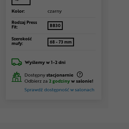
Kolor:
czarny
Rodzaj Press
BB30
Fit:
Szerokość
68 - 73 mm
mufy:
Wyślemy
w 1-2 dni
Dostępny
stacjonarnie
Odbierz za
2 godziny
w salonie!
Sprawdź dostępność w salonach