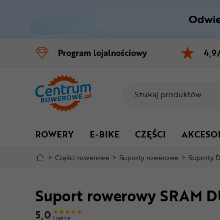
Odwie
Control
M
Program
lojalnościowy
4,9
Menu główne
Informacje o produkcie
Do koszyka
ROWERY
E-BIKE
CZĘŚCI
AKCESO
Szczegółowe informacje
>
Części rowerowe
>
Suporty rowerowe
>
Suporty 
Stopka
Suport rowerowy SRAM DU
Mapa strony
5,0
1 opinia