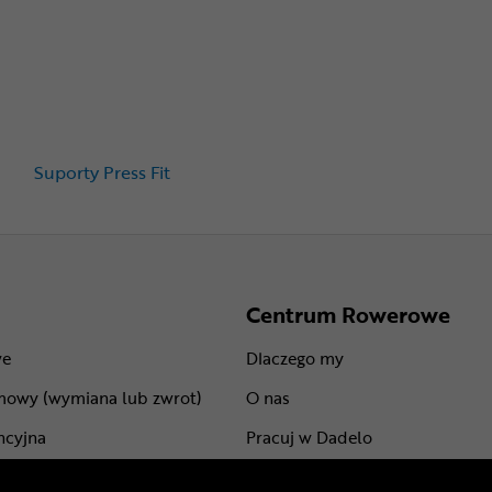
Suporty Press Fit
Centrum Rowerowe
we
Dlaczego my
mowy (wymiana lub zwrot)
O nas
ncyjna
Pracuj w Dadelo
centów
Kontakt