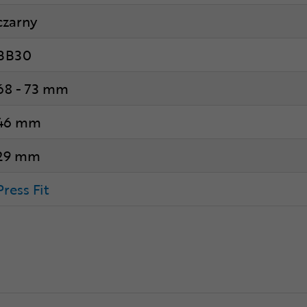
czarny
BB30
68 - 73 mm
46 mm
29 mm
Press Fit