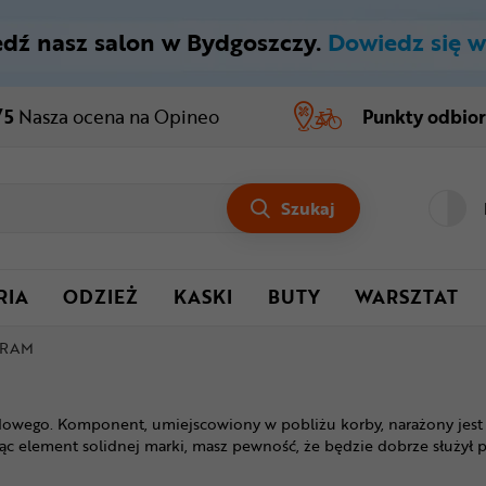
dź nasz salon w Bydgoszczy.
Dowiedz się w
/5
Nasza ocena
na Opineo
Punkty odbio
Szukaj
RIA
ODZIEŻ
KASKI
BUTY
WARSZTAT
SRAM
dowego. Komponent, umiejscowiony w pobliżu korby, narażony jest 
jąc element solidnej marki, masz pewność, że będzie dobrze służył 