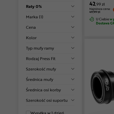
42
,99 zł
Raty 0%
Najniższa cena:
49,99 zł
Marka
(1)
U Ciebie
w 
Dostawa G
Cena
Kolor
Typ mufy ramy
Rodzaj Press Fit
Szerokość mufy
Średnica mufy
Średnica osi korby
Szerokość osi suportu
Wysyłka w 1 dzień