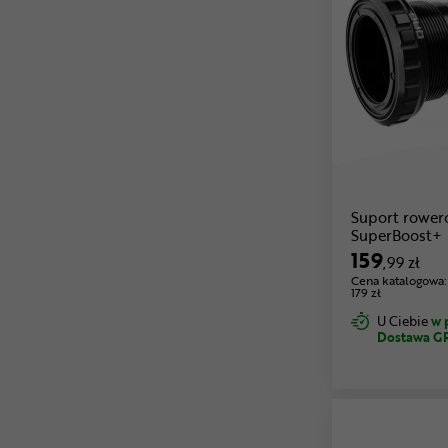
Suport rowe
SuperBoost+
159
,99 zł
Cena katalogowa:
179 zł
U Ciebie
w 
Dostawa G