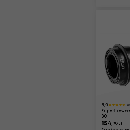
5,0
1 o
Suport rower
30
154
,99 zł
Cena katalogowa: