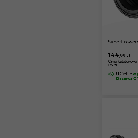
Suport rowe
144
,99 zł
Cena katalogowa:
179 zł
U Ciebie
w 
Dostawa G