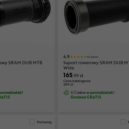
4,9
45 opinii
rowy SRAM DUB MTB
Suport rowerowy SRAM DUB M
Wide
165
,99 zł
Cena katalogowa:
209 zł
poniedziałek!
U Ciebie
w poniedziałek!
RATIS
Dostawa GRATIS
Porównaj