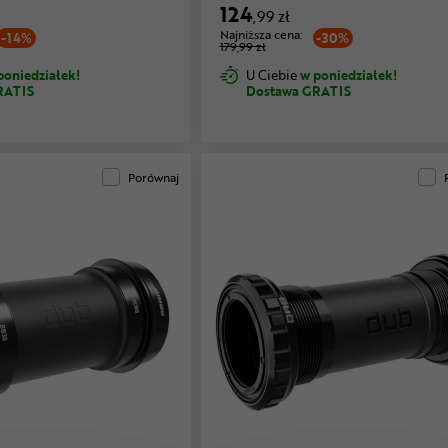
124
,99 zł
Najniższa cena:
-14%
-30%
179,99 zł
poniedziałek!
U Ciebie
w poniedziałek!
RATIS
Dostawa GRATIS
Porównaj