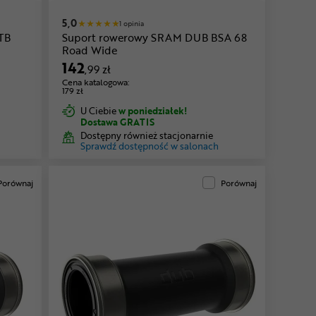
5,0
1 opinia
TB
Suport rowerowy SRAM DUB BSA 68
Road Wide
142
,99 zł
Cena katalogowa:
179 zł
U Ciebie
w poniedziałek!
Dostawa GRATIS
Dostępny również stacjonarnie
Sprawdź dostępność w salonach
Porównaj
Porównaj