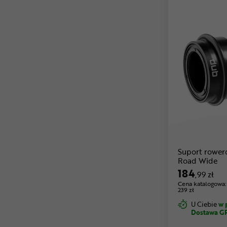
Suport rowe
Road Wide
184
,99 zł
Cena katalogowa:
239 zł
U Ciebie
w 
Dostawa G