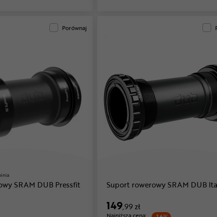
Porównaj
pinia
owy SRAM DUB Pressfit
Suport rowerowy SRAM DUB Ita
149
,99 zł
Najniższa cena: