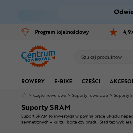
Odwie
Control
M
Program
lojalnościowy
4,9
Menu główne
Filtry
Produkty
ROWERY
E-BIKE
CZĘŚCI
AKCESO
Stopka
>
Części rowerowe
>
Suporty rowerowe
>
Suporty 
Mapa strony
Suporty SRAM
Suport SRAM to inwestycja w płynną pracę układu napę
zewnętrznych – kurzu, błota czy brudu. Stąd też wybiera