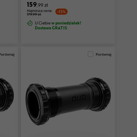
159
,99 zł
Najniższa cena:
-11%
179,99 zł
U Ciebie
w poniedziałek!
Dostawa GRATIS
Porównaj
Porównaj