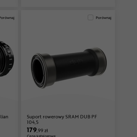
Porównaj
Porównaj
lian
Suport rowerowy SRAM DUB PF
104,5
179
,99 zł
Cena katalogowa: