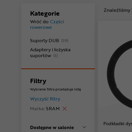
Znaleźliśmy
Kategorie
Wróć do
Części
rowerowe
produkty
Suporty DUB
(19)
Adaptery i łożyska
produkty
suportów
(1)
Filtry
Wybranie filtra przeładuje listę
Wyczyść filtry
Marka:
SRAM
Podkładki d
Dostępne w salonie