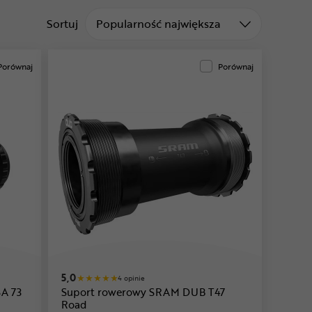
Sortuj od
Sortuj
Popularność największa
Porównaj
Porównaj
5,0
4 opinie
A 73
Suport rowerowy SRAM DUB T47
Road