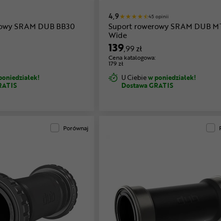
4,9
45 opinii
rowy SRAM DUB BB30
Suport rowerowy SRAM DUB M
Wide
139
,99 zł
Cena katalogowa:
179 zł
poniedziałek!
U Ciebie
w poniedziałek!
RATIS
Dostawa GRATIS
Porównaj