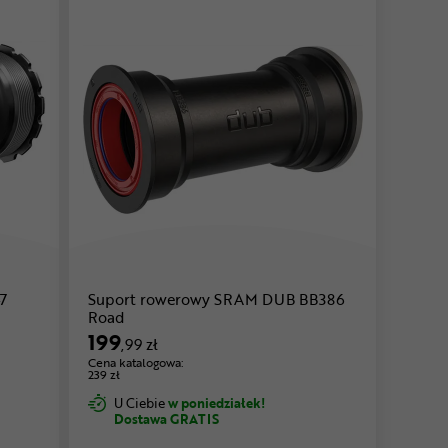
7
Suport rowerowy SRAM DUB BB386
Road
199
,99 zł
Cena katalogowa:
239 zł
U Ciebie
w poniedziałek!
Dostawa GRATIS