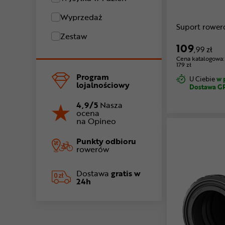
Wyprzedaż
Suport rowe
Zestaw
109
,99 zł
Cena katalogowa:
179 zł
Program
U Ciebie
w 
lojalnościowy
Dostawa G
4,9/5
Nasza
ocena
na Opineo
Punkty odbioru
rowerów
Dostawa
gratis w
24h