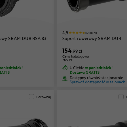
4,9
50 opinii
rowy SRAM DUB BSA 83
Suport rowerowy SRAM DUB
154
,99 zł
Cena katalogowa:
209 zł
poniedziałek!
U Ciebie
w poniedziałek!
RATIS
Dostawa GRATIS
Dostępny również stacjonarnie
Sprawdź dostępność w salonach
Porównaj