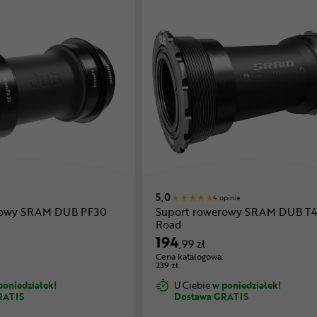
5,0
4 opinie
rowy SRAM DUB PF30
Suport rowerowy SRAM DUB T4
Road
194
,99 zł
Cena katalogowa:
239 zł
poniedziałek!
U Ciebie
w poniedziałek!
RATIS
Dostawa GRATIS