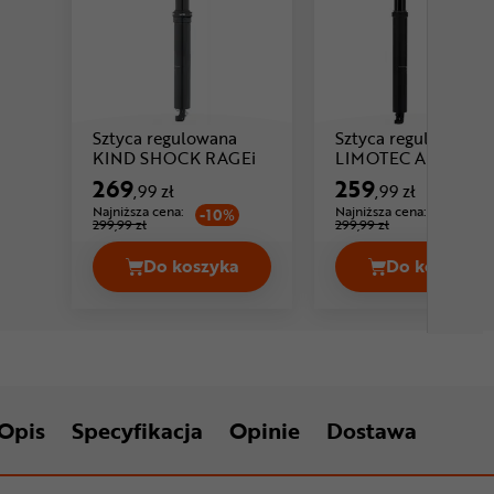
Sztyca regulowana
Sztyca regulowana
Cena: 269 ,99 zł
KIND SHOCK RAGEi
LIMOTEC Alpha 1
269
259
,99 zł
,99 zł
Najniższa cena:
Najniższa cena:
-10%
-13%
299,99 zł
299,99 zł
Do koszyka
Do koszyka
Sztyca regulowana KIND SHOCK RAG
Sztyca 
Opis
Specyfikacja
Opinie
Dostawa