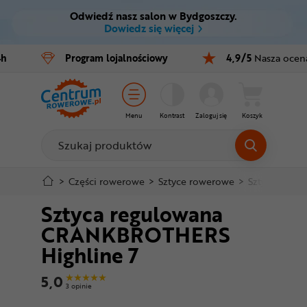
Odwiedź nasz salon w Bydgoszczy.
Ctrl
M
Dowiedz się więcej
Rowery
4h
Program
lojalnościowy
4,9/5
Nasza ocen
Menu główne
E-bike
Informacje o produkcie
Części
Menu
Kontrast
Zaloguj się
Koszyk
Do koszyka
Akcesoria
Odzież
Szczegółowe informacje
>
Części rowerowe
>
Sztyce rowerowe
>
Sztyce regu
Sztyca regulowana
Kaski
Stopka
CRANKBROTHERS
Buty
Highline 7
Mapa strony
Warsztat
5,0
3 opinie