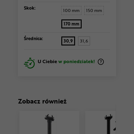
Skok:
100 mm
150 mm
170 mm
Średnica:
30,9
31,6
U Ciebie
w poniedziałek!
Zobacz również