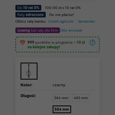
Do
10 rat 0%
100.00 zł x 10 rat 0%
Raty
odroczone
Do nie płacisz!
Oblicz ratę banku:
Credit Agricole
Santander
Leasing
lub raty dla firm
Złóż wniosek
999
punktów w programie
=
10 zł
na kolejne zakupy!
Kolor:
czarny
Długość:
364 mm
465 mm
504 mm