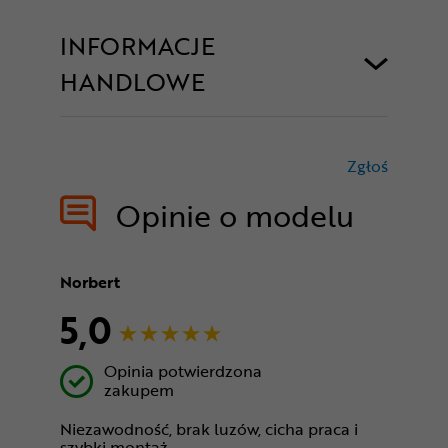
INFORMACJE
HANDLOWE
Zgłoś
treści nie
Opinie o modelu
Norbert
5,0
Opinia potwierdzona
zakupem
Niezawodność, brak luzów, cicha praca i
szybki montaż.