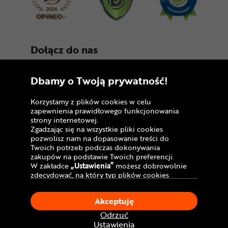
Dołącz do nas
Dbamy o Twoją prywatność!
Korzystamy z plików cookies w celu
zapewnienia prawidłowego funkcjonowania
strony internetowej.
Zgadzając się na wszystkie pliki cookies
Copyright © 2005 - 2026
pozwolisz nam na dopasowanie treści do
Twoich potrzeb podczas dokonywania
Polityka prywatności i zasady korzystania z
zakupów na podstawie Twoich preferencji.
serwisu
W zakładce
„Ustawienia”
możesz dobrowolnie
zdecydować, na który typ plików cookies
Informacja o plikach cookies
chciałbyś zezwolić.
Klikając
„Akceptuję”
, wyrażasz zgodę na
Mapa witryny
Akceptuję
stosowanie ciasteczek zgodnie z ustawieniami
Twojej przeglądarki.
Odrzuć
W dowolnym momencie, możesz dokonać
Ustawienia