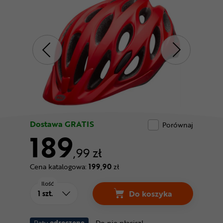
Odżywki
Nowości
Superoferta
Dostawa GRATIS
Porównaj
189
,99 zł
Cena katalogowa:
199,90
zł
Ilość
Do koszyka
Raty
odroczone
Do nie płacisz!