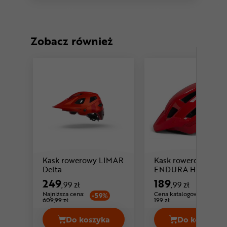
Zobacz również
Kask rowerowy LIMAR
Kask rowerowy
Cena: 249 ,99 zł
Delta
ENDURA Hummvee
249
189
,99 zł
,99 zł
Najniższa cena:
Cena katalogowa:
-59%
609,99 zł
199 zł
Do koszyka
Do koszyka
Kask rowerowy LIMAR Delta Cena 24