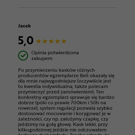
Jacek
5,0
Opinia potwierdzona
zakupem
Po przymierzeniu kasków różnych
producentów egzemplarze Bell okazały się
dla mnie najwygodniejsze (oczywiście jest
to kwestia indywidualna, także polecam
przymierzyć przed zamówieniem). Ten
konkretny egzemplarz sprawuje się bardzo
dobrze (póki co prawie 700km i 50h na
rowerze), system regulacji pozwala szybko
dostosować mocowanie i korygować je w
zależności, czy np. założymy czapkę, czy
jeździmy na gołą głowę. Kask lekki, przy
kilkugodzinnej jeździe nie odczuwałem