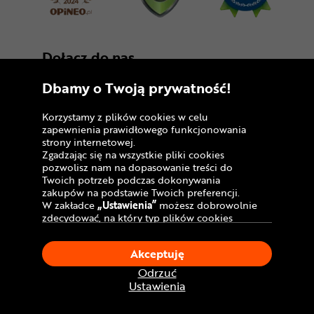
Dołącz do nas
Dbamy o Twoją prywatność!
Korzystamy z plików cookies w celu
zapewnienia prawidłowego funkcjonowania
strony internetowej.
Zgadzając się na wszystkie pliki cookies
pozwolisz nam na dopasowanie treści do
Copyright © 2005 - 2026
Twoich potrzeb podczas dokonywania
zakupów na podstawie Twoich preferencji.
Polityka prywatności i zasady korzystania z
W zakładce
„Ustawienia”
możesz dobrowolnie
serwisu
zdecydować, na który typ plików cookies
chciałbyś zezwolić.
Informacja o plikach cookies
Klikając
„Akceptuję”
, wyrażasz zgodę na
Akceptuję
stosowanie ciasteczek zgodnie z ustawieniami
Mapa witryny
Twojej przeglądarki.
Odrzuć
W dowolnym momencie, możesz dokonać
Ustawienia
zmiany swojego wyboru klikając opcję
„Ustawienia”
w Polityce Cookies.