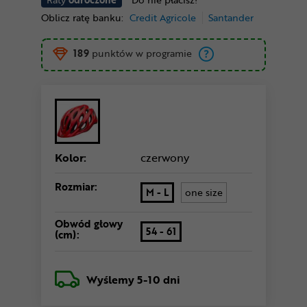
Oblicz ratę banku:
Credit Agricole
Santander
189
punktów w programie
Kolor:
czerwony
Rozmiar:
M - L
one size
Obwód głowy
54 - 61
(cm):
Wyślemy
5-10 dni