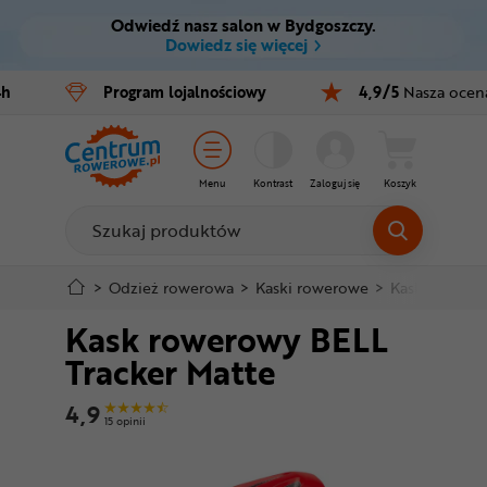
Odwiedź nasz salon w Bydgoszczy.
Ctrl
M
Dowiedz się więcej
Rowery
4h
Program
lojalnościowy
4,9/5
Nasza ocen
Menu główne
E-bike
Informacje o produkcie
Części
Menu
Kontrast
Zaloguj się
Koszyk
Do koszyka
Akcesoria
Odzież
Szczegółowe informacje
>
Odzież rowerowa
>
Kaski rowerowe
>
Kaski MTB i 
Kask rowerowy BELL
Kaski
Stopka
Tracker Matte
Buty
Mapa strony
4,9
15 opinii
Warsztat