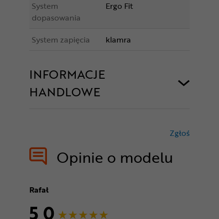
System
Ergo Fit
dopasowania
System zapięcia
klamra
INFORMACJE
HANDLOWE
Zgłoś
treści nie
Opinie o modelu
Rafał
5,0