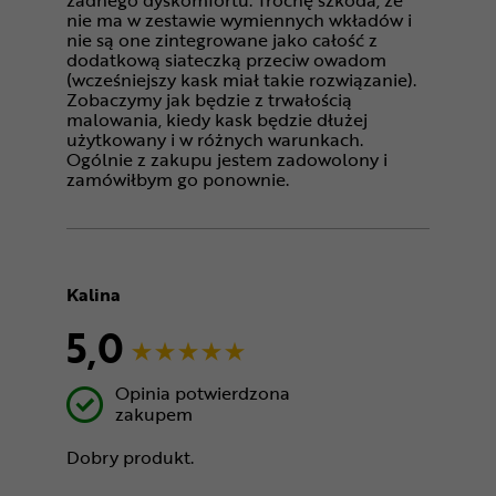
żadnego dyskomfortu. Trochę szkoda, że
nie ma w zestawie wymiennych wkładów i
nie są one zintegrowane jako całość z
dodatkową siateczką przeciw owadom
(wcześniejszy kask miał takie rozwiązanie).
Zobaczymy jak będzie z trwałością
malowania, kiedy kask będzie dłużej
użytkowany i w różnych warunkach.
Ogólnie z zakupu jestem zadowolony i
zamówiłbym go ponownie.
Kalina
5,0
Opinia potwierdzona
zakupem
Dobry produkt.