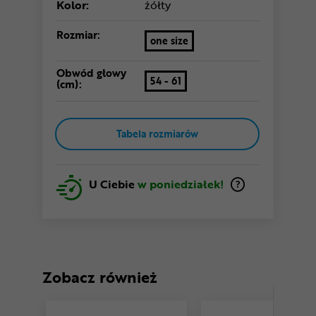
Kolor:
żółty
Rozmiar:
one size
Obwód głowy
54 - 61
(cm):
Tabela rozmiarów
U Ciebie
w poniedziałek!
Zobacz również