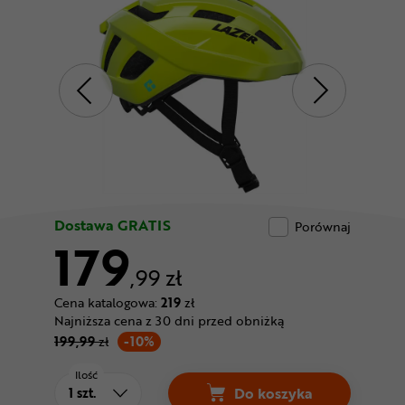
Odżywki
Nowości
Superoferta
Dostawa GRATIS
Porównaj
179
,99 zł
Cena katalogowa:
219
zł
Najniższa cena z 30 dni przed obniżką
199,99
zł
-10%
Ilość
Do koszyka