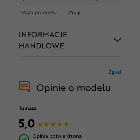
Waga produktu
260 g
INFORMACJE
HANDLOWE
Zgłoś
treści nie
Opinie o modelu
Tomasz
5,0
Opinia potwierdzona