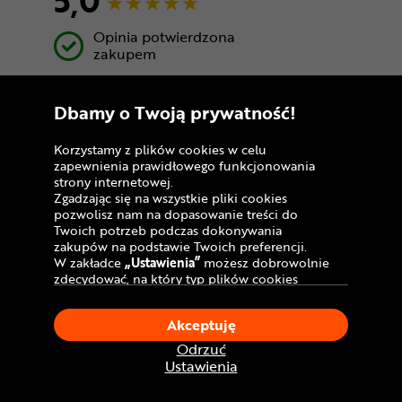
Opinia potwierdzona
zakupem
Bardzo dobry, trzyma się na miejscu.
Dbamy o Twoją prywatność!
Korzystamy z plików cookies w celu
zapewnienia prawidłowego funkcjonowania
Andrzej
strony internetowej.
Zgadzając się na wszystkie pliki cookies
5,0
pozwolisz nam na dopasowanie treści do
Twoich potrzeb podczas dokonywania
zakupów na podstawie Twoich preferencji.
Opinia potwierdzona
W zakładce
„Ustawienia”
możesz dobrowolnie
zakupem
zdecydować, na który typ plików cookies
chciałbyś zezwolić.
Klikając
„Akceptuję”
, wyrażasz zgodę na
Akceptuję
stosowanie ciasteczek zgodnie z ustawieniami
Twojej przeglądarki.
Odrzuć
W dowolnym momencie, możesz dokonać
Ustawienia
zmiany swojego wyboru klikając opcję
Andrzej
„Ustawienia”
w Polityce Cookies.