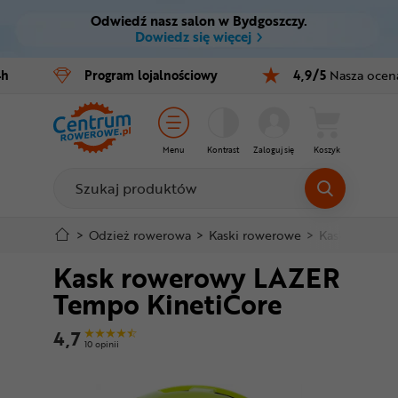
Odwiedź nasz salon w Bydgoszczy.
Ctrl
M
Dowiedz się więcej
Rowery
4h
Program
lojalnościowy
4,9/5
Nasza ocen
Menu główne
E-bike
Informacje o produkcie
Części
Menu
Kontrast
Zaloguj się
Koszyk
Do koszyka
Akcesoria
Odzież
Szczegółowe informacje
>
Odzież rowerowa
>
Kaski rowerowe
>
Kaski szosow
Kask rowerowy LAZER
Kaski
Stopka
Tempo KinetiCore
Buty
Mapa strony
4,7
10 opinii
Warsztat