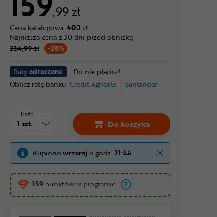
159
,99 zł
Cena katalogowa:
400
zł
Najniższa cena z 30 dni przed obniżką
224,99
zł
-28%
Raty
odroczone
Do nie płacisz!
Oblicz ratę banku:
Credit Agricole
Santander
Ilość
Do koszyka
Kupiono
wczoraj
o godz.
21:44
159
punktów w programie