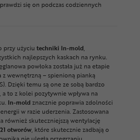
 sprawdzi się on podczas codziennych
 przy użyciu
techniki In-mold
,
ystkich najlepszych kaskach na rynku.
glanowa powłoka została już na etapie
a z wewnętrzną – spienioną pianką
S). Dzięki temu są one ze sobą bardzo
a to z kolei pozytywnie wpływa na
ku.
In-mold
znacznie poprawia zdolności
 energii w razie uderzenia. Zastosowana
a również skuteczniejszą wentylację
21 otworów
, które skutecznie zadbają o
ownika nie uległa przegrzaniu.