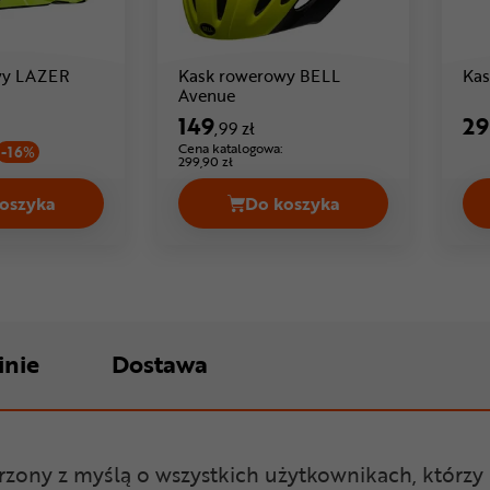
wy LAZER
Kask rowerowy BELL
Kas
: 149 ,99 zł
Cena: 149 ,99 zł
Avenue
149
29
,99 zł
Cena katalogowa:
-16%
299,90 zł
oszyka
Do koszyka
9,99 zł
Kask rowerowy LAZER Tonic Cena 149,99 zł
Kask rowerowy BELL Ave
inie
Dostawa
rzony z myślą o wszystkich użytkownikach, którz