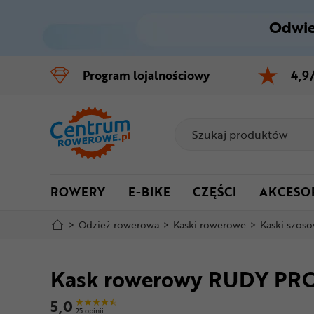
Odwie
Control
M
Program
lojalnościowy
4,9
Menu główne
Informacje o produkcie
Do koszyka
ROWERY
E-BIKE
CZĘŚCI
AKCESO
Szczegółowe informacje
>
Odzież rowerowa
>
Kaski rowerowe
>
Kaski szos
Stopka
Kask rowerowy RUDY PR
Mapa strony
5,0
25 opinii