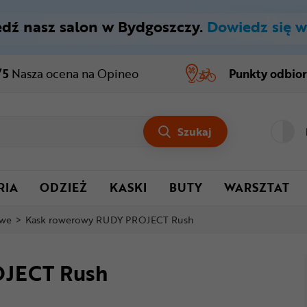
dź nasz salon w Bydgoszczy.
Dowiedz się w
/5
Nasza ocena
na Opineo
Punkty odbio
Szukaj
RIA
ODZIEŻ
KASKI
BUTY
WARSZTAT
owe
>
Kask rowerowy RUDY PROJECT Rush
OJECT Rush