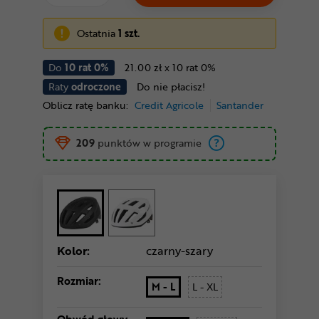
Ostatnia
1 szt.
Do
10 rat 0%
21.00 zł x 10 rat 0%
Raty
odroczone
Do nie płacisz!
Oblicz ratę banku:
Credit Agricole
Santander
209
punktów w programie
Kolor:
czarny-szary
Rozmiar:
M - L
L - XL