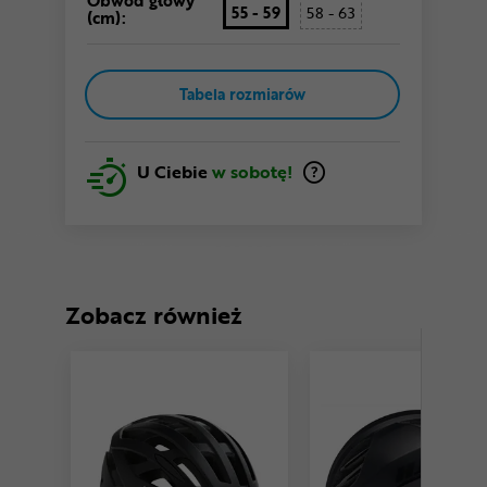
Obwód głowy
55 - 59
58 - 63
(cm):
Tabela rozmiarów
U Ciebie
w sobotę!
Zobacz również