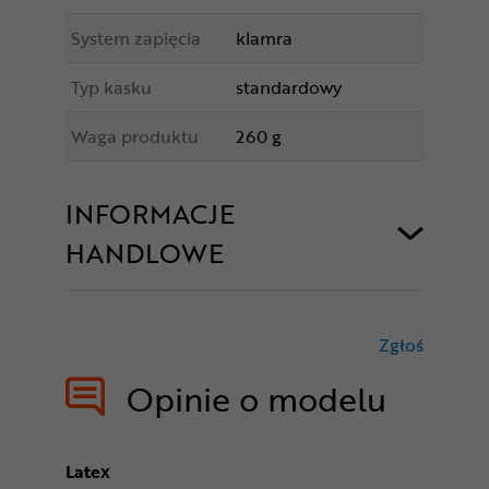
System zapięcia
klamra
Typ kasku
standardowy
Waga produktu
260 g
INFORMACJE
HANDLOWE
Zgłoś
treści nie
Opinie o modelu
Latex