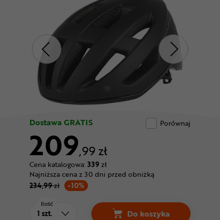
Odżywki
Nowości
Superoferta
Dostawa GRATIS
Porównaj
209
,99 zł
Cena katalogowa:
339
zł
Najniższa cena z 30 dni przed obniżką
234,99
zł
-10%
Ilość
Do koszyka