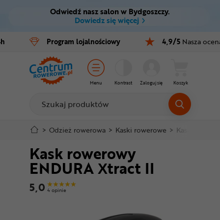
Odwiedź nasz salon w Bydgoszczy.
Ctrl
M
Dowiedz się więcej
Rowery
4h
Program
lojalnościowy
4,9/5
Nasza ocen
Menu główne
E-bike
Informacje o produkcie
Części
Menu
Kontrast
Zaloguj się
Koszyk
Do koszyka
Akcesoria
Odzież
Szczegółowe informacje
>
Odzież rowerowa
>
Kaski rowerowe
>
Kaski szosow
Kask rowerowy
Kaski
Stopka
ENDURA Xtract II
Buty
Mapa strony
5,0
4 opinie
Warsztat