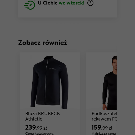
U Ciebie
we wtorek!
Zobacz również
Bluza BRUBECK
Podkoszulek z dług
Cena: 239 ,99 zł
Athletic
rękawem FOX Tecba
Cena: 159 ,99 zł
LS
239
159
,99 zł
,99 zł
Cena katalogowa:
Najniższa cena:
-11%