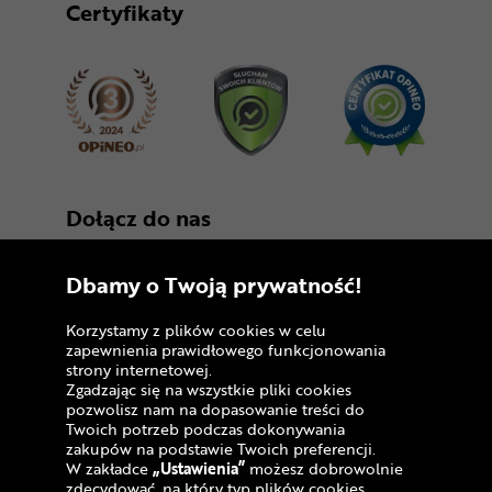
Certyfikaty
Dołącz do nas
Dbamy o Twoją prywatność!
Korzystamy z plików cookies w celu
zapewnienia prawidłowego funkcjonowania
strony internetowej.
Zgadzając się na wszystkie pliki cookies
Copyright © 2005 - 2026
pozwolisz nam na dopasowanie treści do
Twoich potrzeb podczas dokonywania
Polityka prywatności i zasady korzystania z
zakupów na podstawie Twoich preferencji.
serwisu
W zakładce
„Ustawienia”
możesz dobrowolnie
zdecydować, na który typ plików cookies