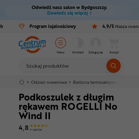
Odwiedź nasz salon w Bydgoszczy.
Ctrl
M
Dowiedz się więcej
Rowery
4h
Program
lojalnościowy
4,9/5
Nasza ocen
Menu główne
E-bike
Informacje o produkcie
Części
Menu
Kontrast
Zaloguj się
Koszyk
Do koszyka
Akcesoria
Odzież
Szczegółowe informacje
>
Odzież rowerowa
>
Bielizna termoaktywna
>
Koszu
Podkoszulek z długim
Kaski
Stopka
rękawem ROGELLI No
Buty
Wind II
Mapa strony
Warsztat
4,8
4 opinie