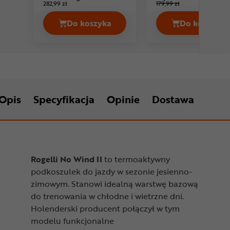
282,99 zł
179,99 zł
Do koszyka
Do koszyka
Bluza BRUBECK Athletic Cena 239,99
Podkosz
Opis
Specyfikacja
Opinie
Dostawa
Rogelli No Wind II
to termoaktywny
podkoszulek do jazdy w sezonie jesienno-
zimowym. Stanowi idealną warstwę bazową
do trenowania w chłodne i wietrzne dni.
Holenderski producent połączył w tym
modelu funkcjonalne