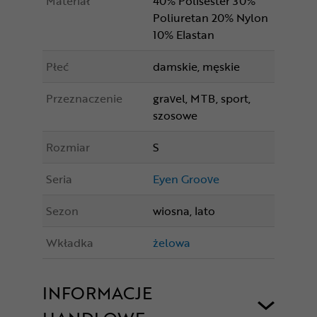
Materiał
40% Polisester 30%
Poliuretan 20% Nylon
10% Elastan
Płeć
damskie, męskie
Przeznaczenie
gravel, MTB, sport,
szosowe
Rozmiar
S
Seria
Eyen Groove
Sezon
wiosna, lato
Wkładka
żelowa
INFORMACJE