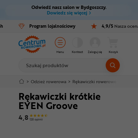
Odwiedź nasz salon w Bydgoszczy.
Ctrl
M
Dowiedz się więcej
Rowery
4h
Program
lojalnościowy
4,9/5
Nasza ocen
Menu główne
E-bike
Informacje o produkcie
Części
Menu
Kontrast
Zaloguj się
Koszyk
Do koszyka
Akcesoria
Odzież
Szczegółowe informacje
>
Odzież rowerowa
>
Rękawiczki rowerowe
>
Krótkie
Rękawiczki krótkie
Kaski
Stopka
EYEN Groove
Buty
Mapa strony
4,8
128 opinii
Warsztat