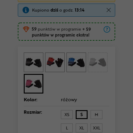
Kupiono
dziś
o godz.
13:14
59
punktów w programie
+ 59
punktów w programie ekstra!
Kolor:
różowy
Rozmiar:
XS
S
M
L
XL
XXL