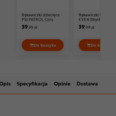
Rękawiczki dziecięce
Rękawiczki krótkie
Cena: 39 ,99 zł
Cena: 
PSI PATROL Girls
EYEN Rhythm
39
39
,99 zł
,99 zł
Do koszyka
Do koszyka
Rękawiczki dziecięce PSI PATROL Gir
Rękawic
Opis
Specyfikacja
Opinie
Dostawa