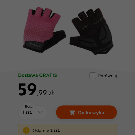
Odżywki
Nowości
Superoferta
Dostawa GRATIS
Porównaj
59
,99 zł
Ilość
Do koszyka
Rękawiczki krótkie E
Ostatnie
2 szt.