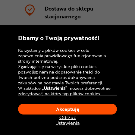
Dostawa do sklepu
stacjonarnego
Dostawa kurierem:
Dbamy o Twoją prywatność!
GRATIS!
Korzystamy z plików cookies w celu
zapewnienia prawidłowego funkcjonowania
strony internetowej.
*Przed ruszeniem w pierwszą trasę
Zgadzając się na wszystkie pliki cookies
koniecznie zweryfikuj, czy rower jest
pozwolisz nam na dopasowanie treści do
odpowiednio przygotowany do
Twoich potrzeb podczas dokonywania
użytkowania. Zalecamy sprawdzenie stanu
zakupów na podstawie Twoich preferencji.
wszystkich łączeń śrubowych, ze
W zakładce
„Ustawienia”
możesz dobrowolnie
szczególnym uwzględnieniem elementów
zdecydować, na który typ plików cookies
wpływających na bezpieczeństwo (śrub
chciałbyś zezwolić.
kierownicy, mostka, zacisku sztycy
Klikając
„Akceptuję”
, wyrażasz zgodę na
Akceptuję
podsiodłowej, mocowania kół). Skontroluj
stosowanie ciasteczek zgodnie z ustawieniami
pracę kierownicy, przerzutek czy hamulców.
Twojej przeglądarki.
Odrzuć
W razie jakichkolwiek wątpliwości
W dowolnym momencie, możesz dokonać
Ustawienia
skontaktuj się z profesjonalnym serwisem
zmiany swojego wyboru klikając opcję
„Ustawienia”
w Polityce Cookies.
rowerowym.