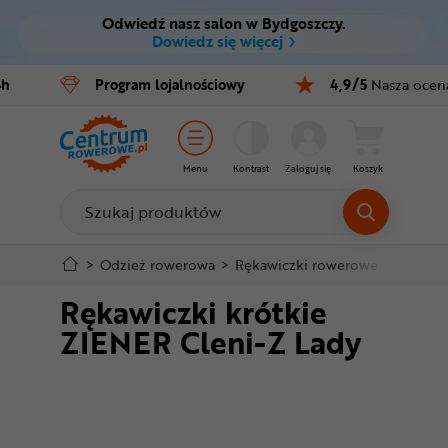
Odwiedź nasz salon w Bydgoszczy.
Ctrl
M
Dowiedz się więcej
Rowery
4h
Program
lojalnościowy
4,9/5
Nasza ocen
Menu główne
E-bike
Informacje o produkcie
Części
Menu
Kontrast
Zaloguj się
Koszyk
Do koszyka
Akcesoria
Odzież
Szczegółowe informacje
>
Odzież rowerowa
>
Rękawiczki rowerowe
>
Krótkie
Rękawiczki krótkie
Kaski
Stopka
ZIENER Cleni-Z Lady
Buty
Mapa strony
Warsztat