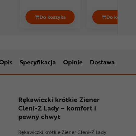
Do koszyka
Do koszyka
Rękawiczki dziecięce PSI PATROL Gir
Rękawic
Opis
Specyfikacja
Opinie
Dostawa
Rękawiczki krótkie Ziener
Cleni-Z Lady – komfort i
pewny chwyt
Rękawiczki krótkie Ziener Cleni-Z Lady