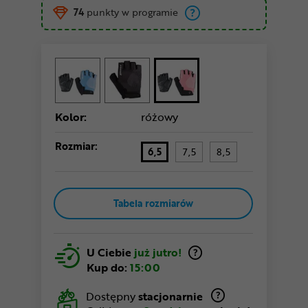
74
punkty w programie
Kolor:
różowy
Rozmiar:
6,5
7,5
8,5
Tabela rozmiarów
U Ciebie
już jutro!
Kup do:
15:00
Dostępny
stacjonarnie