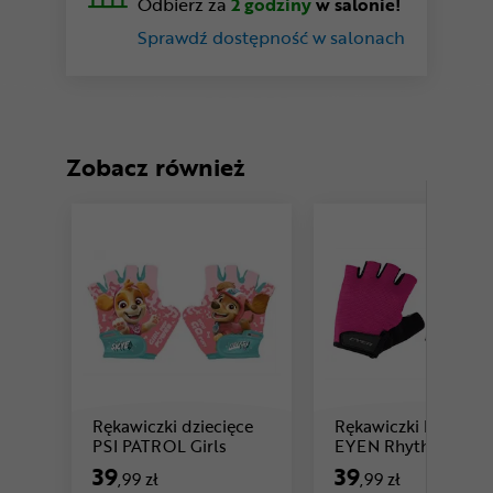
Odbierz za
2 godziny
w salonie!
Sprawdź dostępność w salonach
Zobacz również
Rękawiczki dziecięce
Rękawiczki krótkie
Cena: 39 ,99 zł
Cena: 
PSI PATROL Girls
EYEN Rhythm
39
39
,99 zł
,99 zł