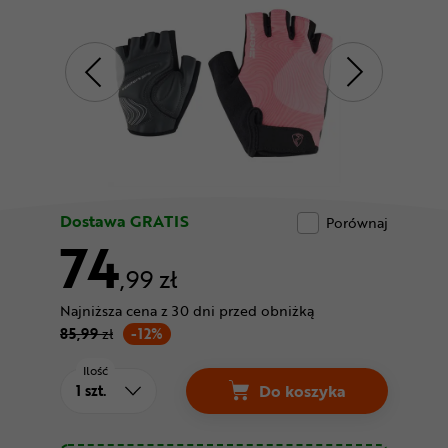
Odżywki
Nowości
Superoferta
Dostawa GRATIS
Porównaj
74
,99 zł
Najniższa cena z 30 dni przed obniżką
85,99
zł
-12%
Ilość
Do koszyka
Rękawiczki krótkie Z