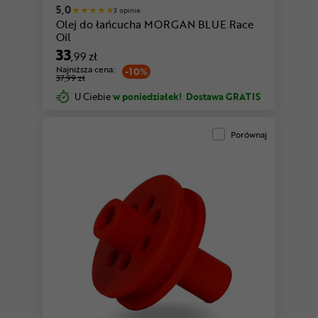
5,0
3 opinie
Olej do łańcucha MORGAN BLUE Race
Oil
33
,99 zł
Najniższa cena:
-10%
37,99 zł
U Ciebie
w poniedziałek!
Dostawa GRATIS
Porównaj