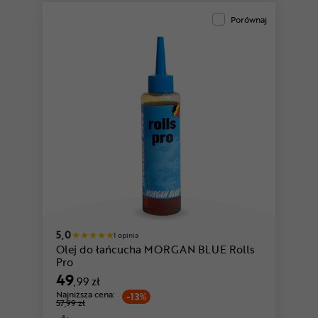
Porównaj
5,0
1 opinia
Olej do łańcucha MORGAN BLUE Rolls
Pro
49
,99 zł
Najniższa cena:
-13%
57,99 zł