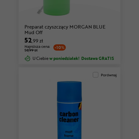
Preparat czyszczący MORGAN BLUE
Mud Off
52
,99 zł
Najniższa cena:
-10%
58,99 zł
U Ciebie
w poniedziałek!
Dostawa GRATIS
Porównaj