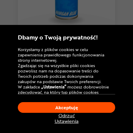
4,9
6 opinii
Preparat czyszczący MORGAN BLUE
Dbamy o Twoją prywatność!
Carbon Cleaner Matt spray
53
,99 zł
Korzystamy z plików cookies w celu
Cena katalogowa:
zapewnienia prawidłowego funkcjonowania
59,90 zł
strony internetowej.
U Ciebie
w poniedziałek!
Dostawa GRATIS
Zgadzając się na wszystkie pliki cookies
pozwolisz nam na dopasowanie treści do
Twoich potrzeb podczas dokonywania
Porównaj
zakupów na podstawie Twoich preferencji.
W zakładce
„Ustawienia”
możesz dobrowolnie
zdecydować, na który typ plików cookies
chciałbyś zezwolić.
Klikając
„Akceptuję”
, wyrażasz zgodę na
Akceptuję
stosowanie ciasteczek zgodnie z ustawieniami
Twojej przeglądarki.
Odrzuć
W dowolnym momencie, możesz dokonać
Ustawienia
zmiany swojego wyboru klikając opcję
„Ustawienia”
w Polityce Cookies.