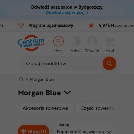
Odwiedź nasz salon w Bydgoszczy.
Ctrl
M
Dowiedz się więcej
Rowery
4h
Program
lojalnościowy
4,9/5
Nasza ocen
Menu główne
E-bike
Filtry
Części
Menu
Kontrast
Zaloguj się
Koszyk
Produkty
Akcesoria
Odzież
Stopka
>
Morgan Blue
Morgan Blue
Kaski
Mapa strony
Buty
produkty
produ
Akcesoria rowerowe
Części rowerowe
W
Warsztat
Sortuj
Sortuj od
Filtruj (1)
Popularność największa