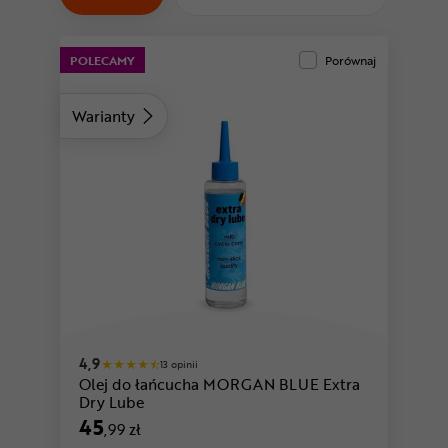
Odżywki
Nowości
POLECAMY
Porównaj
Superoferta
Warianty
4,9
13 opinii
Olej do łańcucha MORGAN BLUE Extra
Dry Lube
45
,99 zł