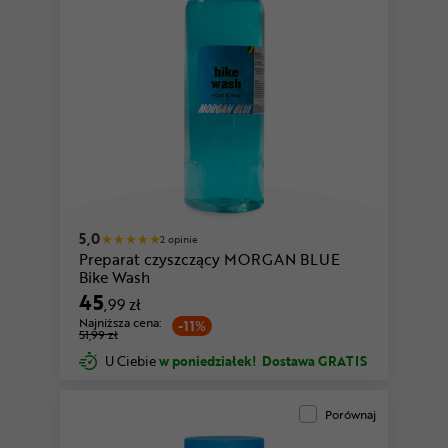
5,0
2 opinie
Preparat czyszczący MORGAN BLUE
Bike Wash
45
,99 zł
Najniższa cena:
-11%
51,99 zł
U Ciebie
w poniedziałek!
Dostawa GRATIS
Porównaj