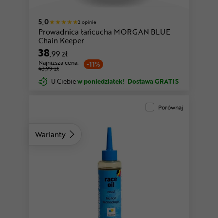
5,0
2 opinie
Prowadnica łańcucha MORGAN BLUE
Chain Keeper
38
,99 zł
Najniższa cena:
-11%
43,99 zł
U Ciebie
w poniedziałek!
Dostawa GRATIS
Porównaj
Warianty