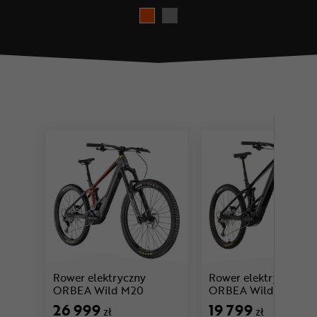
Rower elektryczny
Rower elektryczny
Cena: 26 999 zł
C
ORBEA Wild M20
ORBEA Wild ST H30
26 999
19 799
zł
zł