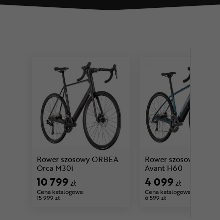
Rower szosowy ORBEA
Rower szosowy ORB
Cena: 10 799 zł
Cena: 4 09
Orca M30i
Avant H60
10 799
4 099
zł
zł
Cena katalogowa:
Cena katalogowa:
15 999 zł
6 599 zł