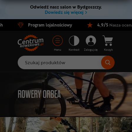
Odwiedź nasz salon w Bydgoszczy.
Ctrl
M
Dowiedz się więcej
Rowery
4h
Program
lojalnościowy
4,9/5
Nasza ocen
Menu główne
E-bike
Stopka
Części
Menu
Kontrast
Zaloguj się
Koszyk
Mapa strony
Akcesoria
Odzież
Kaski
ROWERY ORBEA
Buty
Warsztat