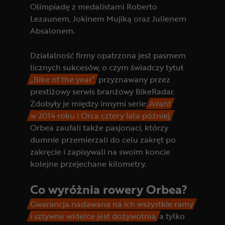
Olimpiadę z medalistami Roberto
Lezaunem, Jokinem Mujiką oraz Julienem
Absalonem.
Działalność firmy opatrzona jest pasmem
licznych sukcesów, o czym świadczy tytuł
„Bike of the
year”
, przyznawany przez
prestiżowy serwis branżowy BikeRadar.
Zdobyły je między innymi serie:
Avant
w 2014 roku i Orca cztery
lata później.
Orbea zaufali także pasjonaci, którzy
dumnie przemierzali do celu zakręt po
zakręcie i zapisywali na swoim koncie
kolejne przejechane kilometry.
Co wyróżnia rowery Orbea?
Gwarancja nadawana na ich wszystkie ramy
i sztywne widelce
jest dożywotnia,
a tylko