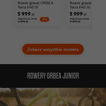
Rower gravel ORBEA
Rower gravel ORBEA
Cena: 5 999 zł
Cena: 5 9
Terra H45 1X
Terra H45 1X
5 999
5 999
zł
zł
Najniższa cena:
Najniższa cena:
-7%
-36%
6 499 zł
9 499 zł
Zobacz wszystkie modele
ROWERY ORBEA JUNIOR