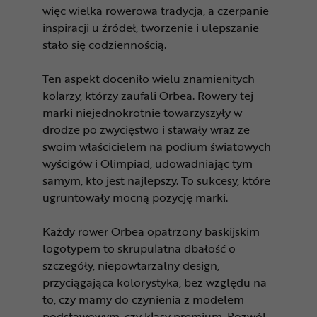
więc wielka rowerowa tradycja, a czerpanie
inspiracji u źródeł, tworzenie i ulepszanie
stało się codziennością.
Ten aspekt doceniło wielu znamienitych
kolarzy, którzy zaufali Orbea. Rowery tej
marki niejednokrotnie towarzyszyły w
drodze po zwycięstwo i stawały wraz ze
swoim właścicielem na podium światowych
wyścigów i Olimpiad, udowadniając tym
samym, kto jest najlepszy. To sukcesy, które
ugruntowały mocną pozycję marki.
Każdy rower Orbea opatrzony baskijskim
logotypem to skrupulatna dbałość o
szczegóły, niepowtarzalny design,
przyciągająca kolorystyka, bez względu na
to, czy mamy do czynienia z modelem
podstawowym, czy klasy premium. Pozwól