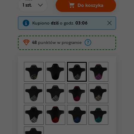
Do koszyka
Błotnik rowerowy R
Kupiono
dziś
o godz.
03:06
48
punktów w programie