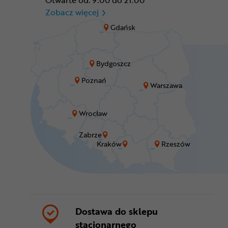
Otwarte od: 9:00 do 21:00
CR Zabrze - M1 Zabrze
Zobacz więcej
Gdańsk
Bydgoszcz
Poznań
Warszawa
Wrocław
Zabrze
Kraków
Rzeszów
Dostawa do sklepu
stacjonarnego