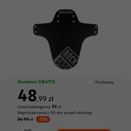
Odżywki
Nowości
Superoferta
Dostawa GRATIS
Porównaj
48
,99 zł
Cena katalogowa:
59
zł
Najniższa cena z 30 dni przed obniżką
54,99
zł
-10%
Ilość