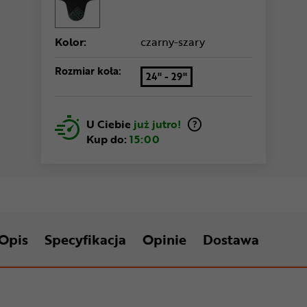
Kolor:
czarny-szary
Rozmiar koła:
24" - 29"
U Ciebie
już jutro!
Kup do:
15:00
Opis
Specyfikacja
Opinie
Dostawa