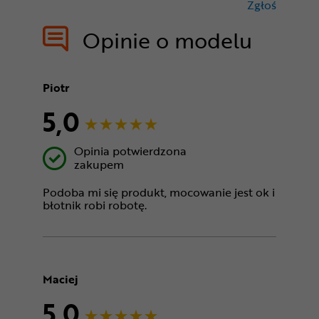
Zgłoś
treści nie
Opinie o modelu
Piotr
5,0
Opinia potwierdzona
zakupem
Podoba mi się produkt, mocowanie jest ok i
błotnik robi robotę.
Maciej
5,0