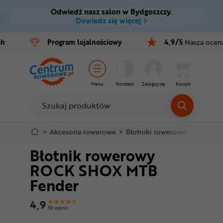
Odwiedź nasz salon w Bydgoszczy.
Ctrl
M
Dowiedz się więcej
Rowery
4h
Program
lojalnościowy
4,9/5
Nasza ocen
Menu główne
E-bike
Informacje o produkcie
Części
Menu
Kontrast
Zaloguj się
Koszyk
Do koszyka
Akcesoria
Odzież
Szczegółowe informacje
>
Akcesoria rowerowe
>
Błotniki rowerowe
>
Błotnik
Błotnik rowerowy
Kaski
Stopka
ROCK SHOX MTB
Buty
Fender
Mapa strony
Warsztat
4,9
50 opinii