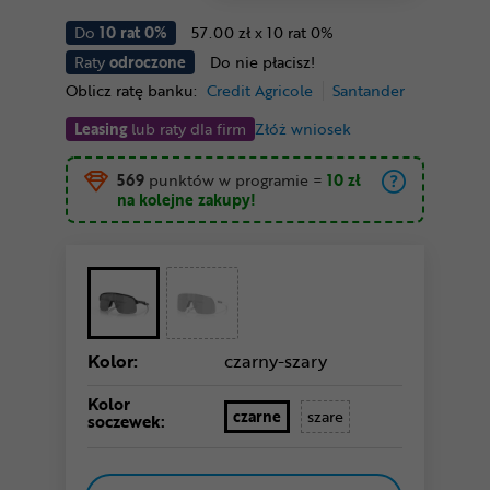
Do
10 rat 0%
57.00 zł x 10 rat 0%
Raty
odroczone
Do nie płacisz!
Oblicz ratę banku:
Credit Agricole
Santander
Leasing
lub raty dla firm
Złóż wniosek
569
punktów w programie
=
10 zł
na kolejne zakupy!
Kolor:
czarny-szary
Kolor
czarne
szare
soczewek: