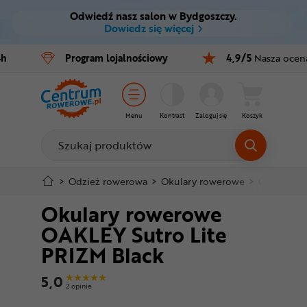
Odwiedź nasz salon w Bydgoszczy.
Ctrl
M
Dowiedz się więcej
Rowery
4h
Program
lojalnościowy
4,9/5
Nasza ocen
Menu główne
E-bike
Informacje o produkcie
Części
Menu
Kontrast
Zaloguj się
Koszyk
Do koszyka
Akcesoria
Odzież
Szczegółowe informacje
>
Odzież rowerowa
>
Okulary rowerowe
>
Okulary s
Okulary rowerowe
Kaski
Stopka
OAKLEY Sutro Lite
Buty
PRIZM Black
Mapa strony
Warsztat
5,0
2 opinie