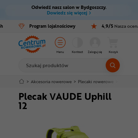
Odwiedź nasz salon w Bydgoszczy.
Ctrl
M
Dowiedz się więcej
Rowery
4h
Program
lojalnościowy
4,9/5
Nasza ocen
Menu główne
E-bike
Informacje o produkcie
Części
Menu
Kontrast
Zaloguj się
Koszyk
Do koszyka
Akcesoria
Odzież
Szczegółowe informacje
>
Akcesoria rowerowe
>
Plecaki rowerowe
>
Plecaki 
Plecak VAUDE Uphill
Kaski
Stopka
12
Buty
Mapa strony
Warsztat