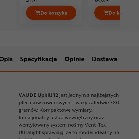
405 zł
369,99 zł
Do koszyka
Do koszyka
Plecak VAUDE Uphill 8 Cena 269,99 
Plecak 
Opis
Specyfikacja
Opinie
Dostawa
VAUDE Uphill 12
jest jednym z najlżejszych
plecaków rowerowych – waży zaledwie 380
gramów. Kompaktowe wymiary,
funkcjonalny układ wewnętrzny oraz
wentylowany system nośmy Vent-Tex
Ultralight sprawiają, że to model idealny na