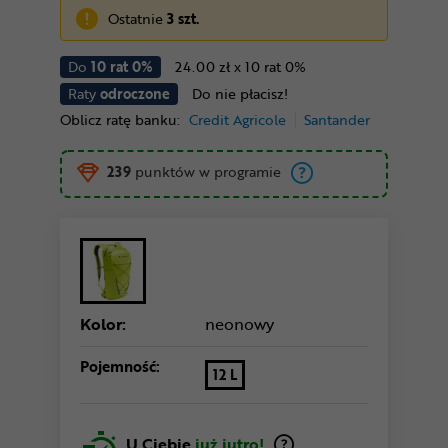
Ostatnie
3 szt.
Do
10 rat 0%
24.00 zł x 10 rat 0%
Raty
odroczone
Do nie płacisz!
Oblicz ratę banku:
Credit Agricole
Santander
239
punktów w programie
Kolor:
neonowy
Pojemność:
12 L
U Ciebie
już jutro!