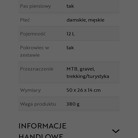
Pas piersiowy
tak
Płeć
damskie, męskie
Pojemność
12 L
Pokrowiec w
tak
zestawie
Przeznaczenie
MTB, gravel,
trekking/turystyka
Wymiary
50 x 26 x 14 cm
Waga produktu
380 g
INFORMACJE
HANDLOWE