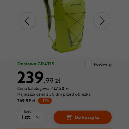
Odżywki
Nowości
Superoferta
Dostawa GRATIS
Porównaj
239
,99 zł
Cena katalogowa:
427,50
zł
Najniższa cena z 30 dni przed obniżką
269,99
zł
-11%
Ilość
Do koszyka