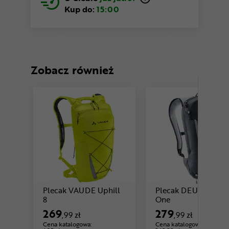
Kup do:
15:00
Zobacz również
Plecak VAUDE Uphill
Plecak DEUTER Ro
Cena: 269 ,99 zł
Cena: 279 ,99 zł
8
One
269
279
,99 zł
,99 zł
Cena katalogowa:
Cena katalogowa: