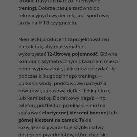
krótkie trasy lub bardzo intensywne
treningi. Dobrze pasuje zarówno do
rekreacyjnych wycieczek, jak i sportowej
jazdy na MTB czy gravelu.
Niemiecki producent zaprojektował ten
plecak tak, aby maksymalnie
wykorzystać
12-litrową pojemność
. Główna
komora z asymetrycznym otwarciem mieści
pełne wyposażenie, jakie może przydać się
podczas kilkugodzinnego treningu –
bukłak z wodą, podstawowe narzędzia
rowerowe, zapasową dętkę i lekką bluzę
lub kamizelkę. Dodatkowy bagaż – np.
telefon, portfel lub przekąski – można
spakować
elastycznej kieszeni boczne
j
lub
górnej kieszeni na zamek
. Takie
rozwiązania gwarantuje szybki i łatwy
dostęp do przedmiotów, które chce się