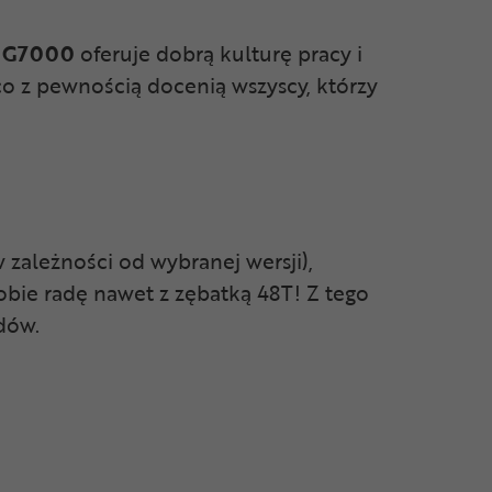
D-G7000
oferuje dobrą kulturę pracy i
co z pewnością docenią wszyscy, którzy
 zależności od wybranej wersji),
bie radę nawet z zębatką 48T! Z tego
dów.