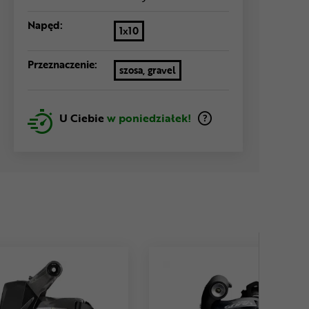
Napęd:
1x10
Przeznaczenie:
szosa, gravel
U Ciebie
w poniedziałek!