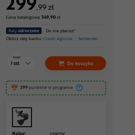
299
,99 zł
Cena katalogowa:
349,90
zł
Raty
odroczone
Do nie płacisz!
Oblicz ratę banku:
Credit Agricole
Santander
Ilość
Do koszyka
299
punktów w programie
Kolor:
czarny