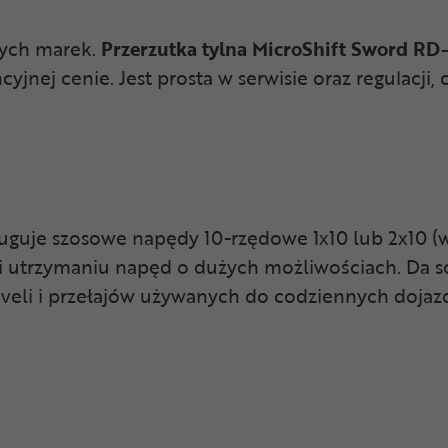
nych marek.
Przerzutka tylna MicroShift Sword R
ej cenie. Jest prosta w serwisie oraz regulacji, 
sługuje szosowe napędy 10-rzędowe 1x10 lub 2x10 (w
i utrzymaniu napęd o dużych możliwościach. Da so
eli i przełajów używanych do codziennych dojaz