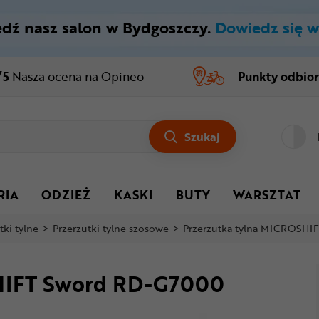
dź nasz salon w Bydgoszczy.
Dowiedz się w
/5
Nasza ocena
na Opineo
Punkty odbio
Szukaj
RIA
ODZIEŻ
KASKI
BUTY
WARSZTAT
tki tylne
>
Przerzutki tylne szosowe
>
Przerzutka tylna MICROSH
SHIFT Sword RD-G7000