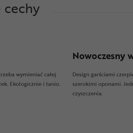
e cechy
Nowoczesny w
trzeba wymieniać całej
Design garściami czerpie
k. Ekologicznie i tanio.
szerokimi oponami. Jedn
czyszczenia.