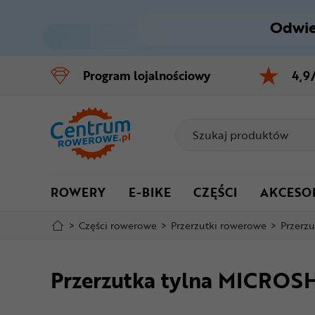
Odwie
Control
M
Program
lojalnościowy
4,9
Menu główne
Informacje o produkcie
Do koszyka
ROWERY
E-BIKE
CZĘŚCI
AKCESO
Szczegółowe informacje
>
Części rowerowe
>
Przerzutki rowerowe
>
Przerzu
Stopka
Przerzutka tylna MICRO
Mapa strony