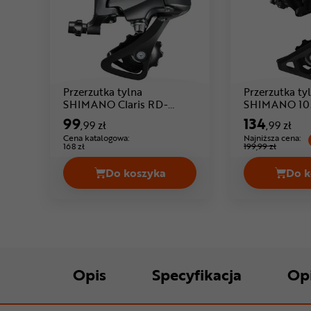
Przerzutka tylna
Przerzutka ty
SHIMANO Claris RD-
SHIMANO 10
Cena: 99 ,99 zł
R2000
99
134
,99 zł
,99 zł
Cena katalogowa:
Najniższa cena:
168 zł
199,99 zł
Do koszyka
Do k
Przerzutka tylna SHIMANO Claris
Opis
Specyfikacja
Op