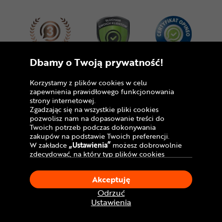
Dbamy o Twoją prywatność!
Dołącz do nas
Korzystamy z plików cookies w celu
zapewnienia prawidłowego funkcjonowania
strony internetowej.
Zgadzając się na wszystkie pliki cookies
pozwolisz nam na dopasowanie treści do
Twoich potrzeb podczas dokonywania
zakupów na podstawie Twoich preferencji.
W zakładce
„Ustawienia”
możesz dobrowolnie
zdecydować, na który typ plików cookies
chciałbyś zezwolić.
Copyright © 2005 - 2026
Klikając
„Akceptuję”
, wyrażasz zgodę na
Akceptuję
stosowanie ciasteczek zgodnie z ustawieniami
Polityka prywatności i zasady korzystania z
Twojej przeglądarki.
Odrzuć
serwisu
W dowolnym momencie, możesz dokonać
Ustawienia
zmiany swojego wyboru klikając opcję
Informacja o plikach cookies
„Ustawienia”
w Polityce Cookies.