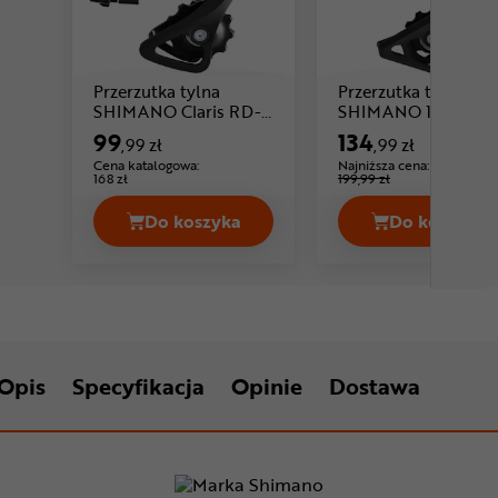
Przerzutka tylna
Przerzutka tylna
SHIMANO Claris RD-
SHIMANO 105 RD-
Cena: 99 ,99 zł
Cena: 134 ,99
R2000
R7000
99
134
,99 zł
,99 zł
Cena katalogowa:
Najniższa cena:
-32%
168 zł
199,99 zł
Do koszyka
Do koszyka
Przerzutka tylna SHIMANO Claris R
Przerzu
Opis
Specyfikacja
Opinie
Dostawa