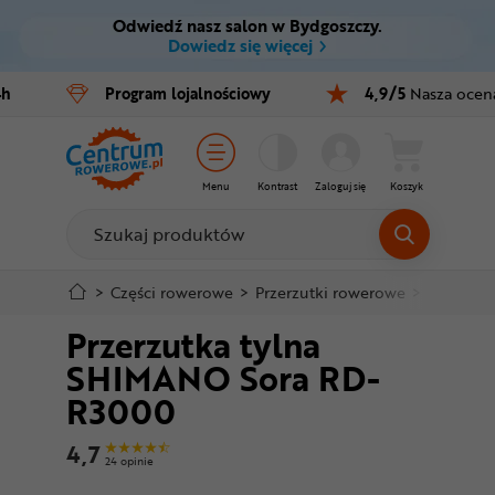
Odwiedź nasz salon w Bydgoszczy.
Ctrl
M
Dowiedz się więcej
Rowery
4h
Program
lojalnościowy
4,9/5
Nasza ocen
Menu główne
E-bike
Informacje o produkcie
Części
Menu
Kontrast
Zaloguj się
Koszyk
Do koszyka
Akcesoria
Odzież
Szczegółowe informacje
>
Części rowerowe
>
Przerzutki rowerowe
>
Przerzutk
Przerzutka tylna
Kaski
Stopka
SHIMANO Sora RD-
Buty
R3000
Mapa strony
Warsztat
4,7
24 opinie