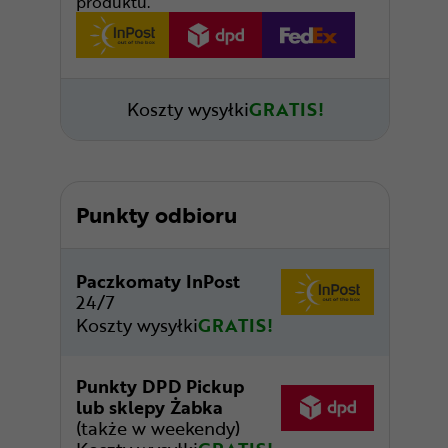
produktu.
Koszty wysyłki
GRATIS!
Punkty odbioru
Paczkomaty InPost
24/7
Koszty wysyłki
GRATIS!
Punkty DPD Pickup
lub sklepy Żabka
(także w weekendy)