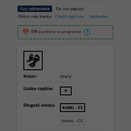
Raty
odroczone
Do nie płacisz!
Oblicz ratę banku:
Credit Agricole
Santander
119
punktów w programie
Kolor:
szary
Liczba rzędów:
9
Długość wózka:
krótki - SS
średni - GS