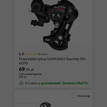
4,8
10 opinii
Przerzutka tylna SHIMANO Tourney RD-
A070
69
,99 zł
Cena katalogowa:
109 zł
U Ciebie
w poniedziałek!
Dostawa GRATIS
Porównaj