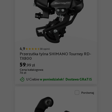
4,9
38 opinii
Przerzutka tylna SHIMANO Tourney RD-
TX800
59
,99 zł
Cena katalogowa:
76 zł
U Ciebie
w poniedziałek!
Dostawa GRATIS
Porównaj