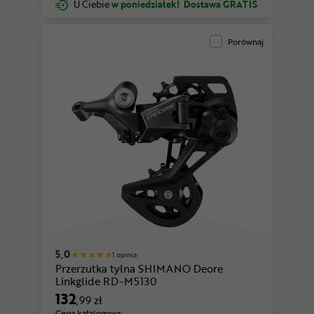
U Ciebie
w poniedziałek!
Dostawa GRATIS
Porównaj
5,0
1 opinia
Przerzutka tylna SHIMANO Deore
Linkglide RD-M5130
132
,99 zł
Cena katalogowa: