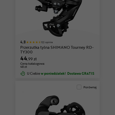
4,8
122 opinie
Przerzutka tylna SHIMANO Tourney RD-
TY300
44
,99 zł
Cena katalogowa:
48 zł
U Ciebie
w poniedziałek!
Dostawa GRATIS
Porównaj