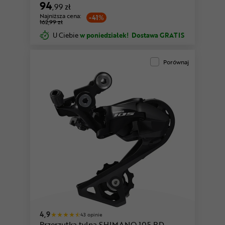
94
,99 zł
Najniższa cena:
-41%
162,99 zł
U Ciebie
w poniedziałek!
Dostawa GRATIS
Porównaj
4,9
43 opinie
Przerzutka tylna SHIMANO 105 RD-