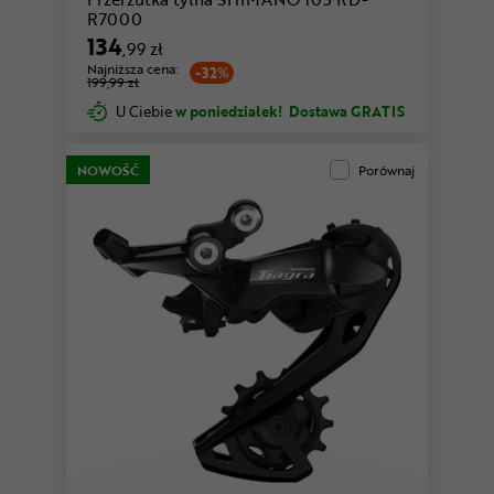
R7000
134
,99 zł
Najniższa cena:
-32%
199,99 zł
U Ciebie
w poniedziałek!
Dostawa GRATIS
NOWOŚĆ
Porównaj