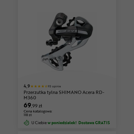
4,9
93 opinie
Przerzutka tylna SHIMANO Acera RD-
M360
69
,99 zł
Cena katalogowa:
118 zł
U Ciebie
w poniedziałek!
Dostawa GRATIS