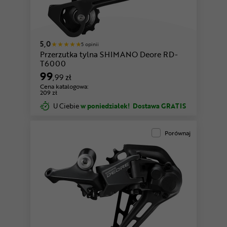
5,0
5 opinii
Przerzutka tylna SHIMANO Deore RD-
T6000
99
,99 zł
Cena katalogowa:
209 zł
U Ciebie
w poniedziałek!
Dostawa GRATIS
Porównaj