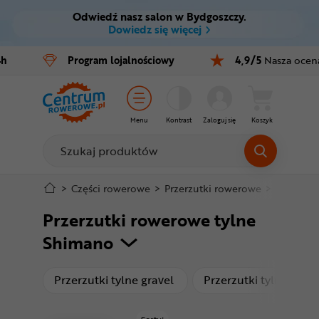
Odwiedź nasz salon w Bydgoszczy.
Ctrl
M
Dowiedz się więcej
Rowery
4h
Program
lojalnościowy
4,9/5
Nasza ocen
Menu główne
E-bike
Filtry
Części
Menu
Kontrast
Zaloguj się
Koszyk
Produkty
Akcesoria
Odzież
Stopka
>
Części rowerowe
>
Przerzutki rowerowe
>
Przerzutk
Przerzutki rowerowe tylne
Kaski
Mapa strony
Shimano
Buty
produkty
Przerzutki tylne gravel
Przerzutki tylne MTB
Warsztat