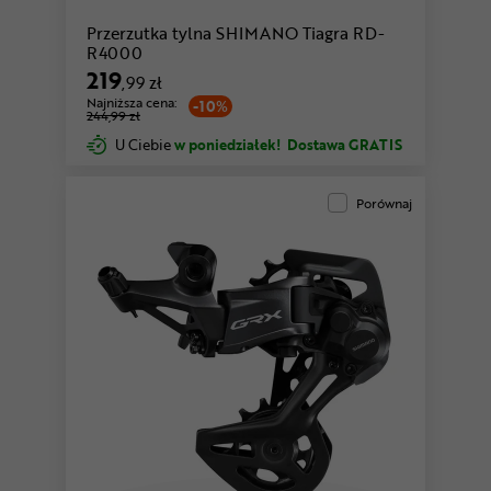
Przerzutka tylna SHIMANO Tiagra RD-
R4000
219
,99 zł
Najniższa cena:
-10%
244,99 zł
U Ciebie
w poniedziałek!
Dostawa GRATIS
Porównaj