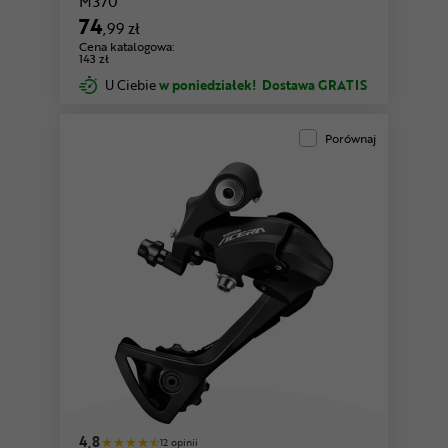
M370
74
,99 zł
Cena katalogowa:
143 zł
U Ciebie
w poniedziałek!
Dostawa GRATIS
Porównaj
4,8
12 opinii