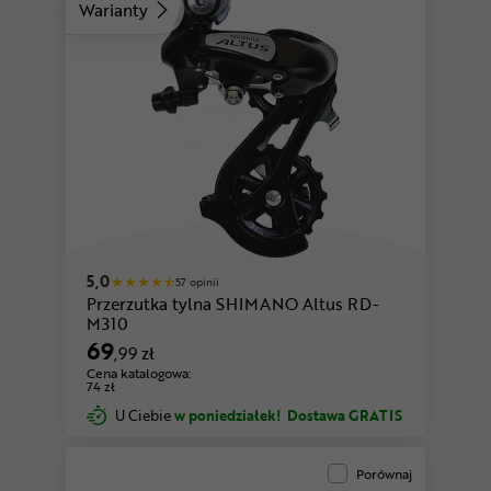
Warianty
5,0
57 opinii
Przerzutka tylna SHIMANO Altus RD-
M310
69
,99 zł
Cena katalogowa:
74 zł
U Ciebie
w poniedziałek!
Dostawa GRATIS
Porównaj