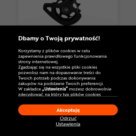
5,0
13 opinii
Przerzutka tylna SHIMANO Deore RD-
Dbamy o Twoją prywatność!
M6100
149
,99 zł
Korzystamy z plików cookies w celu
Cena katalogowa:
zapewnienia prawidłowego funkcjonowania
226 zł
strony internetowej.
Zgadzając się na wszystkie pliki cookies
U Ciebie
w poniedziałek!
Dostawa GRATIS
Dostępny również stacjonarnie
pozwolisz nam na dopasowanie treści do
Sprawdź dostępność w salonach
Twoich potrzeb podczas dokonywania
zakupów na podstawie Twoich preferencji.
W zakładce
„Ustawienia”
możesz dobrowolnie
Porównaj
zdecydować, na który typ plików cookies
chciałbyś zezwolić.
Klikając
„Akceptuję”
, wyrażasz zgodę na
Akceptuję
stosowanie ciasteczek zgodnie z ustawieniami
Twojej przeglądarki.
Odrzuć
W dowolnym momencie, możesz dokonać
Ustawienia
zmiany swojego wyboru klikając opcję
„Ustawienia”
w Polityce Cookies.