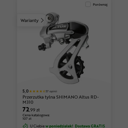
Porównaj
Warianty
5,0
57 opinii
Przerzutka tylna SHIMANO Altus RD-
M310
72
,99 zł
Cena katalogowa:
107 zł
U Ciebie
w poniedziałek!
Dostawa GRATIS