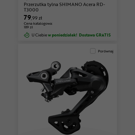
Przerzutka tylna SHIMANO Acera RD-
T3000
79
,99 zł
Cena katalogowa:
189 zł
U Ciebie
w poniedziałek!
Dostawa GRATIS
Porównaj