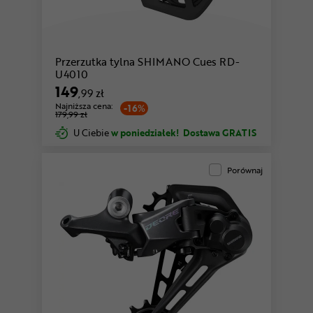
Przerzutka tylna SHIMANO Cues RD-
U4010
149
,99 zł
Najniższa cena:
-16%
179,99 zł
U Ciebie
w poniedziałek!
Dostawa GRATIS
Porównaj