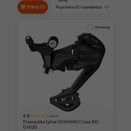
Odżywki
Sortuj
Sortuj od
Filtruj (1)
Popularność największa
Nowości
Superoferta
Porównaj
4,0
4 opinie
Przerzutka tylna SHIMANO Cues RD-
U3020