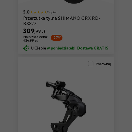
5,0
7 opinii
Przerzutka tylna SHIMANO GRX RD-
RX822
309
,99 zł
Najniższa cena:
-27%
424,99 zł
U Ciebie
w poniedziałek!
Dostawa GRATIS
Porównaj