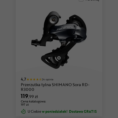
4,7
24 opinie
Przerzutka tylna SHIMANO Sora RD-
R3000
119
,99 zł
Cena katalogowa:
197 zł
U Ciebie
w poniedziałek!
Dostawa GRATIS