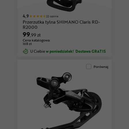
4,9
22 opinie
Przerzutka tylna SHIMANO Claris RD-
R2000
99
,99 zł
Cena katalogowa:
168 zł
U Ciebie
w poniedziałek!
Dostawa GRATIS
Porównaj