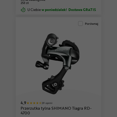
253 zł
U Ciebie
w poniedziałek!
Dostawa GRATIS
Porównaj
4,9
29 opinii
Przerzutka tylna SHIMANO Tiagra RD-
4700