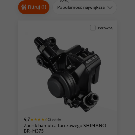
Odżywki
Sortuj
Sortuj od
Filtruj (1)
Popularność największa
Nowości
Superoferta
Porównaj
4,7
22 opinie
Zacisk hamulca tarczowego SHIMANO
BR-M375