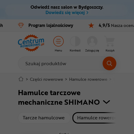
Odwiedź nasz salon w Bydgoszczy.
Ctrl
M
Dowiedz się więcej
Rowery
4h
Program
lojalnościowy
4,9/5
Nasza ocen
Menu główne
E-bike
Filtry
Części
Menu
Kontrast
Zaloguj się
Koszyk
Produkty
Akcesoria
Odzież
Stopka
>
Części rowerowe
>
Hamulce rowerowe
>
Hamulce t
Hamulce tarczowe
Kaski
Mapa strony
mechaniczne SHIMANO
Buty
produkty
Tarcze hamulcowe
Hamulce rowerowe mech
Warsztat