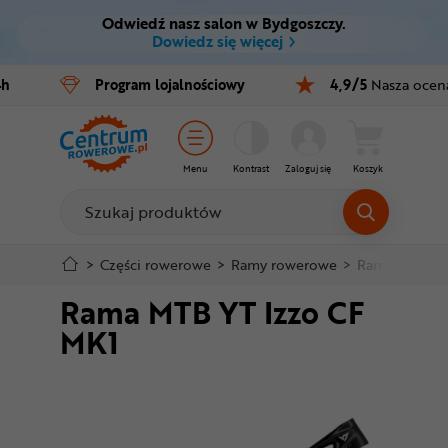
Odwiedź nasz salon w Bydgoszczy.
Ctrl
M
Dowiedz się więcej
Rowery
4h
Program
lojalnościowy
4,9/5
Nasza ocen
Menu główne
E-bike
Informacje o produkcie
Części
Menu
Kontrast
Zaloguj się
Koszyk
Szczegółowe informacje
Akcesoria
Odzież
Stopka
>
Części rowerowe
>
Ramy rowerowe
>
Ramy full MT
Rama MTB YT Izzo CF
Kaski
Mapa strony
MK1
Buty
Warsztat