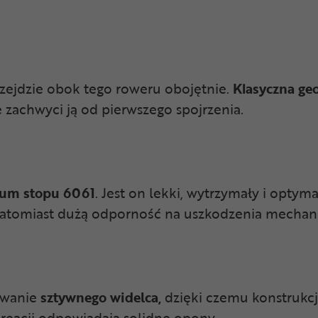
ejdzie obok tego roweru obojętnie.
Klasyczna ge
 zachwyci ją od pierwszego spojrzenia.
ium stopu 6061
. Jest on lekki, wytrzymały i opty
natomiast dużą odporność na uszkodzenia mechan
owanie
sztywnego widelca,
dzięki czemu konstrukcja
kreacji odpowiadają solidne opony.