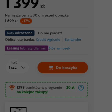
1 399
zł
Najniższa cena z 30 dni przed obniżką
1 699
zł
-17%
Raty
odroczone
Do nie płacisz!
Oblicz ratę banku:
Credit Agricole
Santander
Leasing
lub raty dla firm
Złóż wniosek
Ilość
Do koszyka
1399
punktów w programie
=
20 zł
na kolejne zakupy!