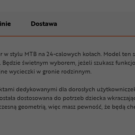
inie
Dostawa
wer w stylu MTB na 24-calowych kołach. Model ten
. Będzie świetnym wyborem, jeżeli szukasz funkcj
jne wycieczki w gronie rodzinnym.
ojektami dedykowanymi dla dorosłych użytkownicze
ostała dostosowana do potrzeb dziecka wkraczają
czesną geometrią, więc masz pewność, że będą c