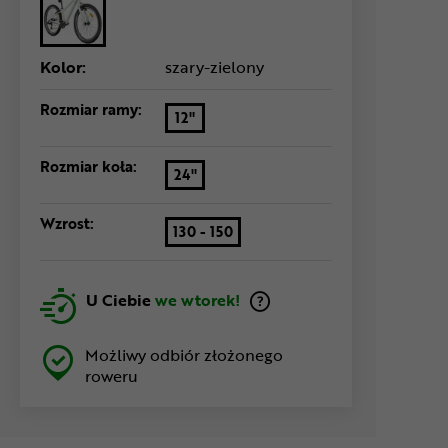
Kolor:
szary-zielony
Rozmiar ramy:
12"
Rozmiar koła:
24"
Wzrost:
130 - 150
U Ciebie
we wtorek!
Możliwy odbiór złożonego
roweru