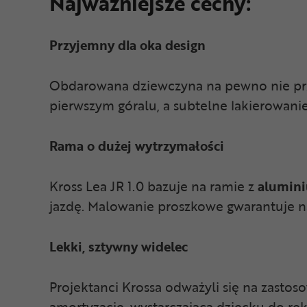
Najważniejsze cechy:
Przyjemny dla oka design
Obdarowana dziewczyna na pewno nie prz
pierwszym góralu, a subtelne lakierowanie
Rama o dużej wytrzymałości
Kross Lea JR 1.0 bazuje na ramie z
alumin
jazdę. Malowanie proszkowe gwarantuje 
Lekki, sztywny widelec
Projektanci Krossa odważyli się na zastos
amortyzację, wystarczającą dziecku do re