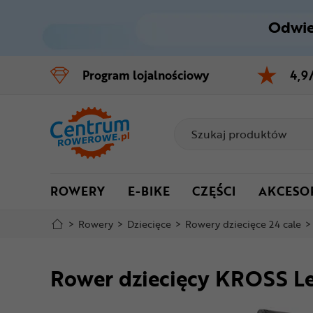
Odwie
Control
M
Program
lojalnościowy
4,9
Menu główne
Informacje o produkcie
Do koszyka
ROWERY
E-BIKE
CZĘŚCI
AKCESO
Szczegółowe informacje
>
Rowery
>
Dziecięce
>
Rowery dziecięce 24 cale
>
Stopka
Rower dziecięcy KROSS Le
Mapa strony