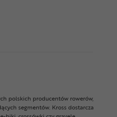
wych polskich producentów rowerów,
dących segmentów. Kross dostarcza
-biki, crossówki czy gravele