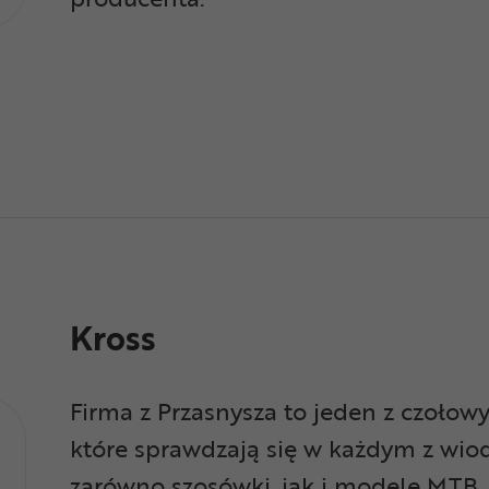
Kross
Firma z Przasnysza to jeden z czoło
które sprawdzają się w każdym z wio
zarówno szosówki, jak i modele MTB, e