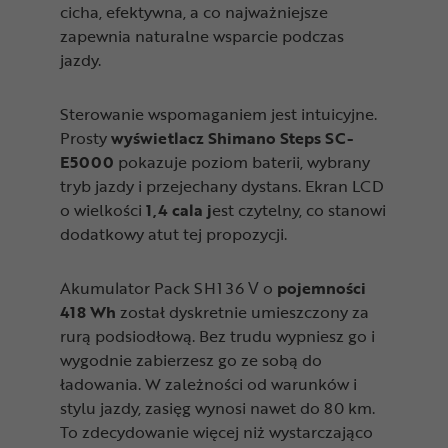
cicha, efektywna, a co najważniejsze
zapewnia naturalne wsparcie podczas
jazdy.
Sterowanie wspomaganiem jest intuicyjne.
Prosty
wyświetlacz Shimano Steps SC-
E5000
pokazuje poziom baterii, wybrany
tryb jazdy i przejechany dystans. Ekran LCD
o wielkości
1
,4 cala j
est czytelny, co stanowi
dodatkowy atut tej propozycji.
Akumulator Pack SH1 36 V o
pojemności
418 Wh
został dyskretnie umieszczony za
rurą podsiodłową. Bez trudu wypniesz go i
wygodnie zabierzesz go ze sobą do
ładowania. W zależności od warunków i
stylu jazdy, zasięg wynosi nawet do 80 km.
To zdecydowanie więcej niż wystarczająco