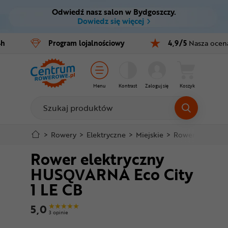
Odwiedź nasz salon w Bydgoszczy.
Ctrl
M
Dowiedz się więcej
Rowery
4h
Program
lojalnościowy
4,9/5
Nasza ocen
Menu główne
E-bike
Informacje o produkcie
Części
Menu
Kontrast
Zaloguj się
Koszyk
Szczegółowe informacje
Akcesoria
Odzież
Stopka
>
Rowery
>
Elektryczne
>
Miejskie
>
Rower elektryc
Rower elektryczny
Kaski
Mapa strony
HUSQVARNA Eco City
Buty
1 LE CB
Warsztat
5,0
3 opinie