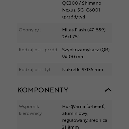
QC300 / Shimano
Nexus, SG-C6001
(przód/tył)
Opony p/t
Mitas Flash (47-559)
26x1.75"
Rodzaj osi - przód
Szybkozamykacz (QR)
9x100 mm
Rodzaj osi - tył
Nakrętki 9x135 mm
KOMPONENTY
Wspornik
Husqvarna (a-head),
kierownicy
aluminiowy,
regulowany, średnica
31.8mm