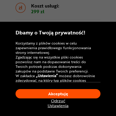
Koszt usługi:
299 zł
Dbamy o Twoją prywatność!
Odbiór w punkcie – rower
gotowy do jazdy
Korzystamy z plików cookies w celu
zapewnienia prawidłowego funkcjonowania
strony internetowej.
Zgadzając się na wszystkie pliki cookies
pozwolisz nam na dopasowanie treści do
Twoich potrzeb podczas dokonywania
zakupów na podstawie Twoich preferencji.
W zakładce
„Ustawienia”
możesz dobrowolnie
zdecydować, na który typ plików cookies
chciałbyś zezwolić.
Klikając
„Akceptuję”
, wyrażasz zgodę na
Akceptuję
stosowanie ciasteczek zgodnie z ustawieniami
Twojej przeglądarki.
Odrzuć
W dowolnym momencie, możesz dokonać
Ustawienia
zmiany swojego wyboru klikając opcję
Wybierz
darmową dostawę
roweru do
„Ustawienia”
w Polityce Cookies.
najwygodniejszego dla Ciebie punktu