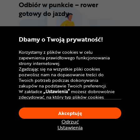
Odbiór w punkcie – rower
gotowy do jazdy
Dbamy o Twoją prywatność!
Korzystamy z plików cookies w celu
zapewnienia prawidłowego funkcjonowania
strony internetowej.
Zgadzając się na wszystkie pliki cookies
pozwolisz nam na dopasowanie treści do
Twoich potrzeb podczas dokonywania
zakupów na podstawie Twoich preferencji.
W zakładce
„Ustawienia”
możesz dobrowolnie
Wybierz
darmową dostawę
roweru do
zdecydować, na który typ plików cookies
najwygodniejszego dla Ciebie punktu
chciałbyś zezwolić.
odbioru. W wybranym serwisie zostanie on
Klikając
„Akceptuję”
, wyrażasz zgodę na
Akceptuję
stosowanie ciasteczek zgodnie z ustawieniami
złożony i przygotowany do jazdy*/**. Koszt
Twojej przeglądarki.
Odrzuć
usługi klient ustala z serwisem, w którym
W dowolnym momencie, możesz dokonać
Ustawienia
dokonuje płatności przy okazji odbioru
zmiany swojego wyboru klikając opcję
„Ustawienia”
w Polityce Cookies.
roweru.