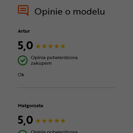
treści nie
Opinie o modelu
Artur
5,0
Opinia potwierdzona
zakupem
Ok
Małgorzata
5,0
Opinia potwierdzona