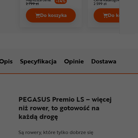
-14%
2 799 zł
2 599 zł
Do koszyka
Do koszyka
Rower trekkingowy damski SUPERIOR
Rower t
Opis
Specyfikacja
Opinie
Dostawa
PEGASUS Premio LS – więcej
niż rower, to gotowość na
każdą drogę
Są rowery, które tylko dobrze się