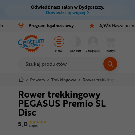
Odwiedź nasz salon w Bydgoszczy.
Ctrl
M
Dowiedz się więcej
Rowery
4h
Program
lojalnościowy
4,9/5
Nasza ocen
Menu główne
E-bike
Informacje o produkcie
Części
Menu
Kontrast
Zaloguj się
Koszyk
Do koszyka
Akcesoria
Odzież
Szczegółowe informacje
>
Rowery
>
Trekkingowe
>
Rower trekkingowy PEGAS
Rower trekkingowy
Kaski
Stopka
PEGASUS Premio SL
Buty
Disc
Mapa strony
Warsztat
5,0
8 opinii