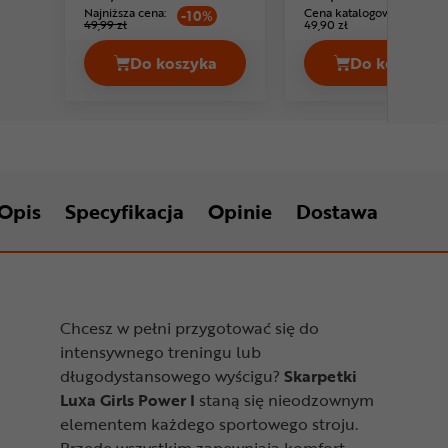
Najniższa cena:
Cena katalogowa:
-10%
49,99 zł
49,90 zł
Do koszyka
Do koszyka
Skarpetki LUXA Coffee Ride I Cena 4
Skarpetk
Opis
Specyfikacja
Opinie
Dostawa
Chcesz w pełni przygotować się do
intensywnego treningu lub
długodystansowego wyścigu?
Skarpetki
Luxa Girls Power I
staną się nieodzownym
elementem każdego sportowego stroju.