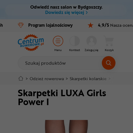
Odwiedź nasz salon w Bydgoszczy.
Ctrl
M
Dowiedz się więcej
Rowery
4h
Program
lojalnościowy
4,9/5
Nasza ocen
Menu główne
E-bike
Informacje o produkcie
Części
Menu
Kontrast
Zaloguj się
Koszyk
Do koszyka
Akcesoria
Odzież
Szczegółowe informacje
>
Odzież rowerowa
>
Skarpetki kolarskie
>
Skarpetki 
Skarpetki LUXA Girls
Kaski
Stopka
Power I
Buty
Mapa strony
Warsztat