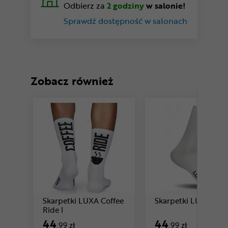
Odbierz za
2 godziny
w salonie!
Sprawdź dostępność w salonach
Zobacz również
Skarpetki LUXA Coffee
Skarpetki LUXA Clas
Cena: 44 ,99 zł
Cena: 44 ,99 zł
Ride I
44
44
,99 zł
,99 zł