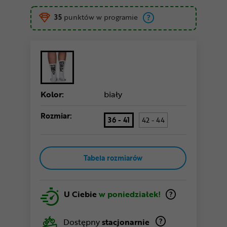
35
punktów w programie
Kolor:
biały
Rozmiar:
36 - 41
42 - 44
Tabela rozmiarów
U Ciebie
w poniedziałek!
Dostępny
stacjonarnie