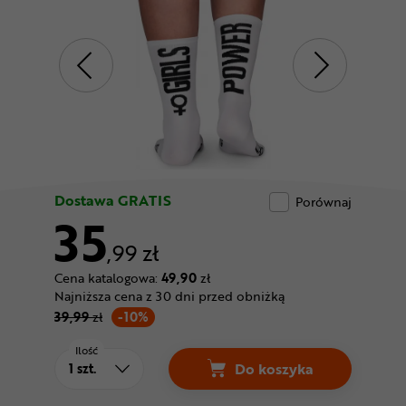
Odżywki
Nowości
Superoferta
Dostawa GRATIS
Porównaj
35
,99 zł
Cena katalogowa:
49,90
zł
Najniższa cena z 30 dni przed obniżką
39,99
zł
-10%
Ilość
Do koszyka
Skarpetki LUXA Girls 