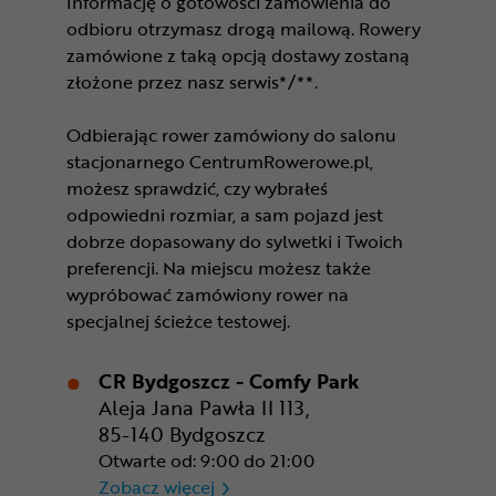
Informację o gotowości zamówienia do
odbioru otrzymasz drogą mailową. Rowery
zamówione z taką opcją dostawy zostaną
złożone przez nasz serwis*/**.
Odbierając rower zamówiony do salonu
stacjonarnego CentrumRowerowe.pl,
możesz sprawdzić, czy wybrałeś
odpowiedni rozmiar, a sam pojazd jest
dobrze dopasowany do sylwetki i Twoich
preferencji. Na miejscu możesz także
wypróbować zamówiony rower na
specjalnej ścieżce testowej.
CR Bydgoszcz - Comfy Park
Aleja Jana Pawła II 113,
85-140 Bydgoszcz
Otwarte od: 9:00 do 21:00
CR Bydgoszcz - Comfy Park
Zobacz więcej